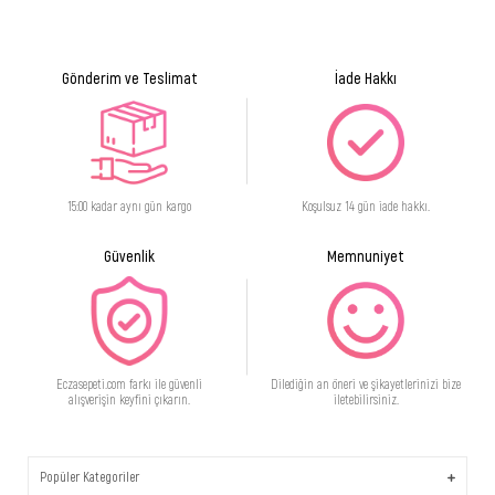
Gönderim ve Teslimat
İade Hakkı
15:00 kadar aynı gün kargo
Koşulsuz 14 gün iade hakkı.
Güvenlik
Memnuniyet
Eczasepeti.com farkı ile güvenli
Dilediğin an öneri ve şikayetlerinizi bize
alışverişin keyfini çıkarın.
iletebilirsiniz.
Popüler Kategoriler