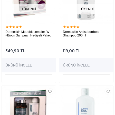
TÜKENDI
TÜKENDI
★
★
★
★
★
★
★
★
★
★
Dermoskin Medobiocomplex-W
Dermoskin Antiseborrheıc
+Biotin Şampuan Hediyeli Paket
Shampoo 200ml
349,90 TL
119,00 TL
ÜRÜNÜ İNCELE
ÜRÜNÜ İNCELE