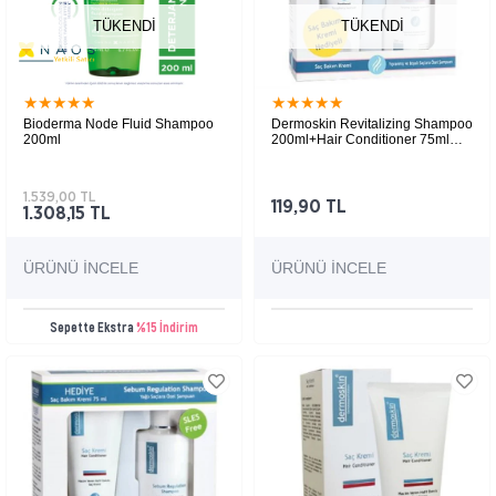
TÜKENDI
TÜKENDI
★
★
★
★
★
★
★
★
★
★
Bioderma Node Fluid Shampoo
​Dermoskin Revitalizing Shampoo
200ml
200ml+Hair Conditioner 75ml
HEDİYE
Tüm saçları için sık yıkanan saçları
derinlemesine temizlemeye ve arındırmaya
yardımcı bakım şampuanı.
1.539,00 TL
119,90 TL
1.308,15 TL
ÜRÜNÜ İNCELE
ÜRÜNÜ İNCELE
Sepette Ekstra
%15 İndirim