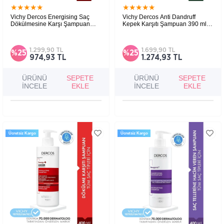
★
★
★
★
★
★
★
★
★
★
Vichy Dercos Energising Saç
Vichy Dercos Anti Dandruff
Dökülmesine Karşı Şampuan
Kepek Karşıtı Şampuan 390 ml -
200 ml
Normal ve Yağlı Saçlar
Saç dökülmesine karşı PP, B5 ve B6 vitamini
Normal ve yağlı saçlar için kepeğe karşı etkili
içeren, daha güçlü ve canlı saçlar için
nemlendirici ve besleyici bakım şampuanı.
tamamlayıcı şampuan.
1.299,90 TL
1.699,90 TL
%25
%25
974,93 TL
1.274,93 TL
ÜRÜNÜ
SEPETE
ÜRÜNÜ
SEPETE
İNCELE
EKLE
İNCELE
EKLE
Ücretsiz Kargo
Ücretsiz Kargo