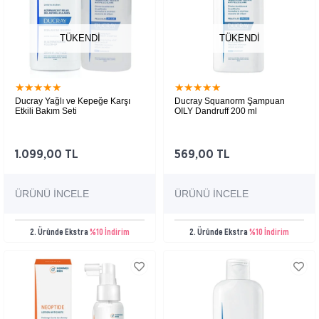
TÜKENDI
TÜKENDI
★
★
★
★
★
★
★
★
★
★
Ducray Yağlı ve Kepeğe Karşı
Ducray Squanorm Şampuan
Etkili Bakım Seti
OILY Dandruff 200 ml
1.099,00 TL
569,00 TL
ÜRÜNÜ İNCELE
ÜRÜNÜ İNCELE
2. Üründe Ekstra
%10 İndirim
2. Üründe Ekstra
%10 İndirim