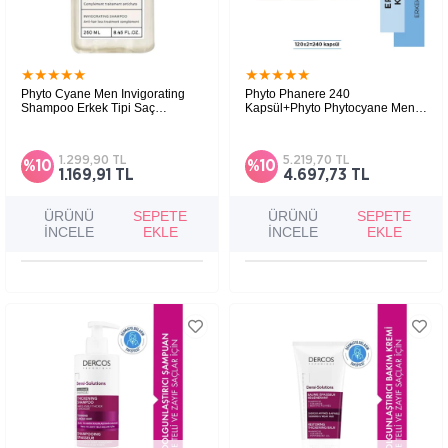
★
★
★
★
★
★
★
★
★
★
Phyto Cyane Men Invigorating
Phyto Phanere 240
Shampoo Erkek Tipi Saç
Kapsül+Phyto Phytocyane Men
Dökülmesine Karşı Canlandırıcı
Invigorating Shampoo Erkek Tipi
Şampuan 250ml
Saç Dökülmesine Karşı
Şampuan 250Ml
1.299,90 TL
5.219,70 TL
%10
%10
1.169,91 TL
4.697,73 TL
ÜRÜNÜ
SEPETE
ÜRÜNÜ
SEPETE
İNCELE
EKLE
İNCELE
EKLE