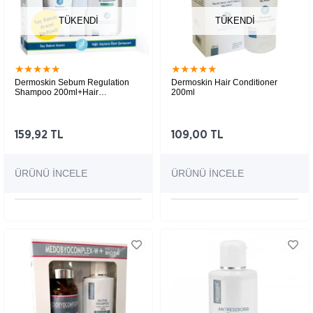
TÜKENDI
TÜKENDI
★
★
★
★
★
★
★
★
★
★
Dermoskin Sebum Regulation
Dermoskin Hair Conditioner
Shampoo 200ml+Hair
200ml
Conditioner 75ml HEDİYE
Hacim veren hafif dokulu saç kremi
159,92 TL
109,00 TL
ÜRÜNÜ İNCELE
ÜRÜNÜ İNCELE