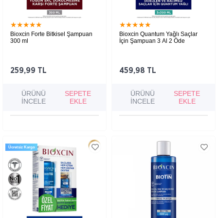
★
★
★
★
★
★
★
★
★
★
Bioxcin Forte Bitkisel Şampuan
Bioxcin Quantum Yağlı Saçlar
300 ml
İçin Şampuan 3 Al 2 Öde
Yoğun saç dökülmesini azaltmaya yardımcı
Yağlı, ince telli ve hacimsiz saçlarda etkili
olan bitkisel formül, saç köklerini besleyerek
bakım sunan şampuan, saç derisindeki yağ
saç tellerini güçlendirir ve yeni saç oluşumunu
dengesini düzenlerken saç tellerini
destekler.
kalınlaştırır, dolgun ve canlı bir görünüm
259,99 TL
459,98 TL
kazandırır.
ÜRÜNÜ
SEPETE
ÜRÜNÜ
SEPETE
İNCELE
EKLE
İNCELE
EKLE
Ücretsiz Kargo