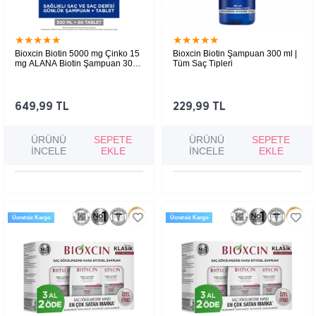
★
★
★
★
★
★
★
★
★
★
Bioxcin Biotin 5000 mg Çinko 15
Bioxcin Biotin Şampuan 300 ml |
mg ALANA Biotin Şampuan 300
Tüm Saç Tipleri
ml HEDİYE
Saç dökülmesi yaşayanlar için özel olarak
Saç dökülmesini azaltmaya ve saç tellerini
tasarlanmış bu set, saç köklerini güçlendirir,
güçlendirmeye yardımcı, biotin içeriğiyle
saçların daha dolgun, sağlıklı ve canlı
zenginleştirilmiş şampuan.
görünmesine yardımcı olur.
649,99 TL
229,99 TL
ÜRÜNÜ
SEPETE
ÜRÜNÜ
SEPETE
İNCELE
EKLE
İNCELE
EKLE
Ücretsiz Kargo
Ücretsiz Kargo