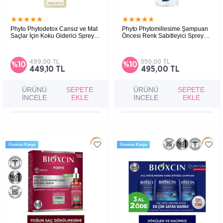
★
★
★
★
★
★
★
★
★
★
Phyto Phytodetox Cansız ve Mat
Phyto Phytomillesime Şampuan
Saçlar İçin Koku Giderici Sprey
Öncesi Renk Sabitleyici Sprey
150 ml
100ml
499,00 TL
550,00 TL
%10
%10
449,10 TL
495,00 TL
ÜRÜNÜ
SEPETE
ÜRÜNÜ
SEPETE
İNCELE
EKLE
İNCELE
EKLE
Ücretsiz Kargo
Ücretsiz Kargo