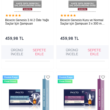
★
★
★
★
★
★
★
★
★
★
Bioxcin Genesis 3 Al 2 Öde Yağlı
Bioxcin Genesis Kuru ve Normal
Saçlar İçin Şampuan
Saçlar için Şampuan 3 x 300 ml 3
Al 2 Öde
Yağlı saçlarda dökülme problemi yaşayanlar
Saç dökülmesini azaltmaya, saç köklerini
için geliştirilen bu şampuan, saç köklerini
güçlendirmeye ve daha dolgun bir görünüm
güçlendirirken aşırı yağlanmayı dengeler ve
kazandırmaya yardımcı olur.
saçlara hacim kazandırır.
459,98 TL
459,98 TL
ÜRÜNÜ
SEPETE
ÜRÜNÜ
SEPETE
İNCELE
EKLE
İNCELE
EKLE
Ücretsiz Kargo
Ücretsiz Kargo
Fırsat Ürünü
Fırsat Ürünü