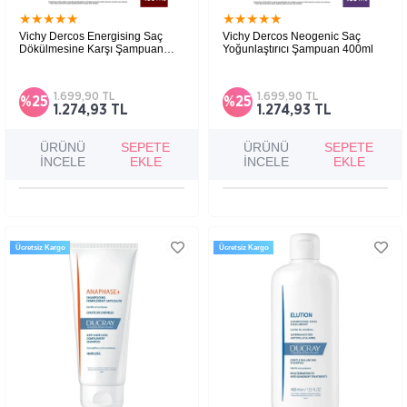
★
★
★
★
★
★
★
★
★
★
Vichy Dercos Energising Saç
Vichy Dercos Neogenic Saç
Dökülmesine Karşı Şampuan
Yoğunlaştırıcı Şampuan 400ml
400 ml
Saç dökülmesine karşı PP, B5 ve B6 vitamini
Yoğunluğu azalmış ve seyrelen saçlarda
içeren, daha güçlü ve canlı saçlar için
besleyici, yoğunluk ve hacim veren şampuan.
tamamlayıcı şampuan.
1.699,90 TL
1.699,90 TL
%25
%25
1.274,93 TL
1.274,93 TL
ÜRÜNÜ
SEPETE
ÜRÜNÜ
SEPETE
İNCELE
EKLE
İNCELE
EKLE
Ücretsiz Kargo
Ücretsiz Kargo