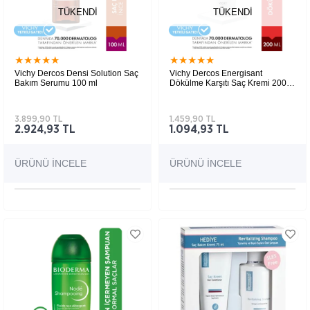
TÜKENDI
TÜKENDI
★
★
★
★
★
★
★
★
★
★
Vichy Dercos Densi Solution Saç
Vichy Dercos Energisant
Bakım Serumu 100 ml
Dökülme Karşıtı Saç Kremi 200
ml
Saç köklerinin enerjisini artıran saç bakım
Zayıf ve kırılarak dökülen saçlara özel,
losyonu
güçlendirici ve besleyici saç kremi.
3.899,90 TL
1.459,90 TL
2.924,93 TL
1.094,93 TL
ÜRÜNÜ İNCELE
ÜRÜNÜ İNCELE