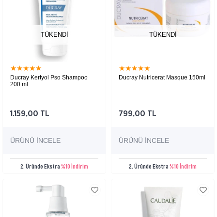
TÜKENDI
TÜKENDI
★
★
★
★
★
★
★
★
★
★
Ducray Kertyol Pso Shampoo
Ducray Nutricerat Masque 150ml
200 ml
1.159,00 TL
799,00 TL
ÜRÜNÜ İNCELE
ÜRÜNÜ İNCELE
2. Üründe Ekstra
%10 İndirim
2. Üründe Ekstra
%10 İndirim