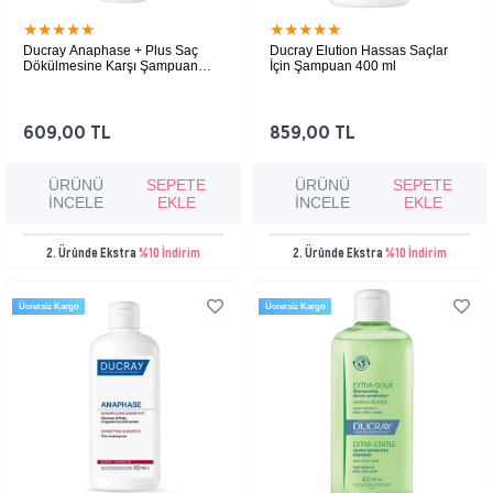
★
★
★
★
★
★
★
★
★
★
Ducray Anaphase + Plus Saç
Ducray Elution Hassas Saçlar
Dökülmesine Karşı Şampuan
İçin Şampuan 400 ml
200 ml
609,00 TL
859,00 TL
ÜRÜNÜ
SEPETE
ÜRÜNÜ
SEPETE
İNCELE
EKLE
İNCELE
EKLE
2. Üründe Ekstra
%10 İndirim
2. Üründe Ekstra
%10 İndirim
Ücretsiz Kargo
Ücretsiz Kargo