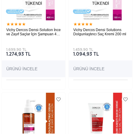
TÜKENDI
TÜKENDI
★
★
★
★
★
★
★
★
★
★
Vichy Dercos Densi-Solution İnce
Vichy Dercos Densi Solutions
ve Zayıf Saçlar İçin Şampuan 400
Dolgunlaştırıcı Saç Kremi 200 ml
ml
1.699,90 TL
1.459,90 TL
1.274,93 TL
1.094,93 TL
ÜRÜNÜ İNCELE
ÜRÜNÜ İNCELE