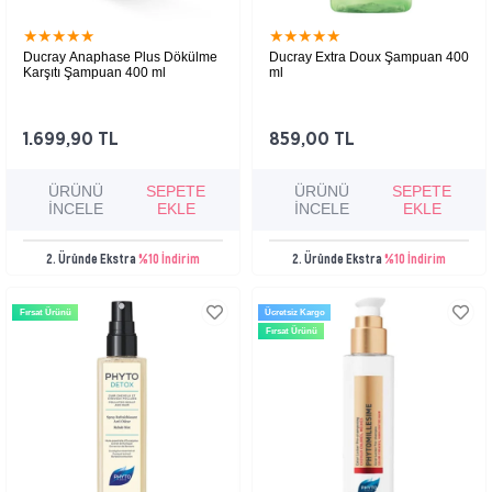
★
★
★
★
★
★
★
★
★
★
Ducray Anaphase Plus Dökülme
Ducray Extra Doux Şampuan 400
Karşıtı Şampuan 400 ml
ml
1.699,90 TL
859,00 TL
ÜRÜNÜ
SEPETE
ÜRÜNÜ
SEPETE
İNCELE
EKLE
İNCELE
EKLE
2. Üründe Ekstra
%10 İndirim
2. Üründe Ekstra
%10 İndirim
Fırsat Ürünü
Ücretsiz Kargo
Fırsat Ürünü