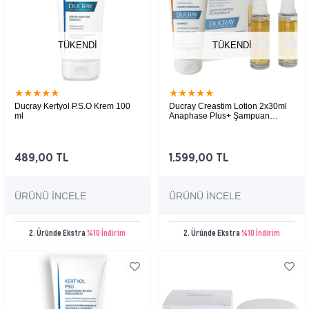
TÜKENDI
TÜKENDI
★
★
★
★
★
★
★
★
★
★
Ducray Kertyol P.S.O Krem 100
Ducray Creastim Lotion 2x30ml
ml
Anaphase Plus+ Şampuan
200ml
489,00 TL
1.599,00 TL
ÜRÜNÜ İNCELE
ÜRÜNÜ İNCELE
2. Üründe Ekstra
%10 İndirim
2. Üründe Ekstra
%10 İndirim