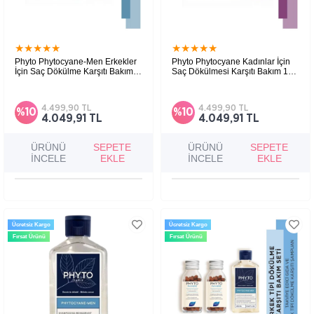
★
★
★
★
★
★
★
★
★
★
Phyto Phytocyane-Men Erkekler
Phyto Phytocyane Kadınlar İçin
İçin Saç Dökülme Karşıtı Bakım
Saç Dökülmesi Karşıtı Bakım 12
12 Ampül x 3,5 ml
Ampül x 5 ml
Kadın tipi saç dökülmesine karşı bakım
sağlamaya, saç yoğunluğunu desteklemeye ve
saçların daha dolgun görünmesine yardımcı
4.499,90 TL
4.499,90 TL
%10
%10
yoğun saç bakım serumudur.
4.049,91 TL
4.049,91 TL
ÜRÜNÜ
SEPETE
ÜRÜNÜ
SEPETE
İNCELE
EKLE
İNCELE
EKLE
Ücretsiz Kargo
Ücretsiz Kargo
Fırsat Ürünü
Fırsat Ürünü