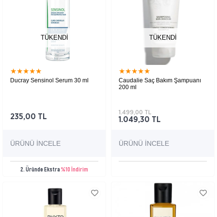
TÜKENDI
TÜKENDI
★
★
★
★
★
★
★
★
★
★
Ducray Sensinol Serum 30 ml
Caudalie Saç Bakım Şampuanı
200 ml
Saç derisinin doğal dengesine kavuşmasına
Hassas ve hatta boyalı saçları koruyan ve
yardımcı serum
güçlendiren hassas saç bakım şampuanı.
1.499,00 TL
235,00 TL
1.049,30 TL
ÜRÜNÜ İNCELE
ÜRÜNÜ İNCELE
2. Üründe Ekstra
%10 İndirim