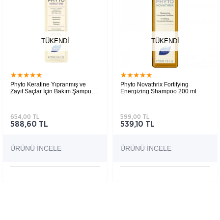
TÜKENDI
TÜKENDI
★
★
★
★
★
★
★
★
★
★
Phyto Keratine Yıpranmış ve
Phyto Novathrix Fortifying
Zayıf Saçlar İçin Bakım Şampuanı
Energizing Shampoo 200 ml
250 ml
654,00 TL
599,00 TL
588,60 TL
539,10 TL
ÜRÜNÜ İNCELE
ÜRÜNÜ İNCELE