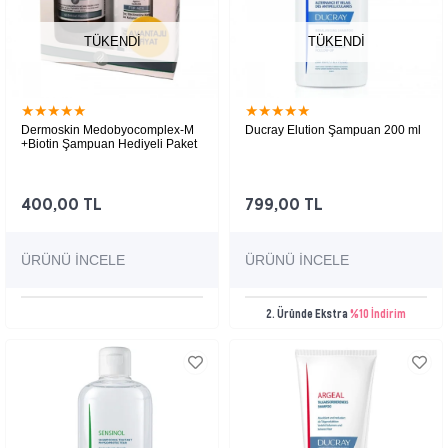
TÜKENDI
TÜKENDI
★
★
★
★
★
★
★
★
★
★
Dermoskin Medobyocomplex-M
Ducray Elution Şampuan 200 ml
+Biotin Şampuan Hediyeli Paket
400,00 TL
799,00 TL
ÜRÜNÜ İNCELE
ÜRÜNÜ İNCELE
2. Üründe Ekstra
%10 İndirim