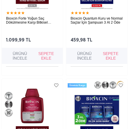
★
★
★
★
★
★
★
★
★
★
Bioxcin Forte Yoğun Saç
Bioxcin Quantum Kuru ve Normal
Dökülmesine Karşı Bitkisel
Saçlar İçin Şampuan 3 Al 2 Öde
Serum 3x50ml
Yoğun saç dökülmesi yaşayan ve zayıflamış
Saçların hacmini artırmaya ve dökülmeye karşı
saçlar için geliştirilen saç serumu, saç
güçlendirmeye yardımcı şampuan, kuru ve
köklerini besleyerek saçların güçlenmesine,
normal saçlarda daha dolgun, canlı ve parlak
kalınlaşmasına ve sağlıklı uzamasına yardımcı
bir görünüm sağlar.
1.099,99 TL
459,98 TL
olur.
ÜRÜNÜ
SEPETE
ÜRÜNÜ
SEPETE
İNCELE
EKLE
İNCELE
EKLE
Ücretsiz Kargo