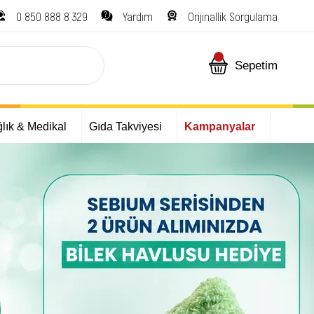
0 850 888 8 329
Yardım
Orijinallik Sorgulama
Sepetim
lık & Medikal
Gıda Takviyesi
Kampanyalar