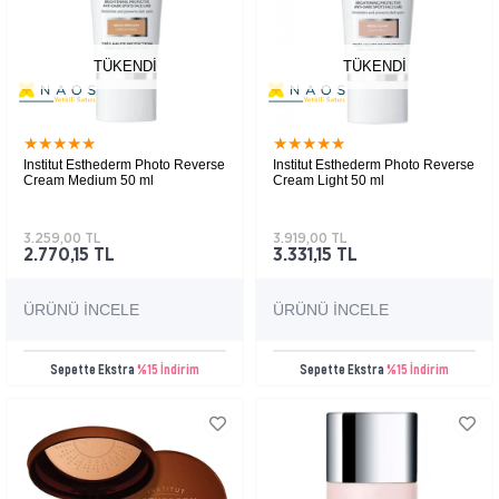
TÜKENDI
TÜKENDI
★
★
★
★
★
★
★
★
★
★
Institut Esthederm Photo Reverse
Institut Esthederm Photo Reverse
Cream Medium 50 ml
Cream Light 50 ml
3.259,00 TL
3.919,00 TL
2.770,15 TL
3.331,15 TL
ÜRÜNÜ İNCELE
ÜRÜNÜ İNCELE
Sepette Ekstra
%15 İndirim
Sepette Ekstra
%15 İndirim