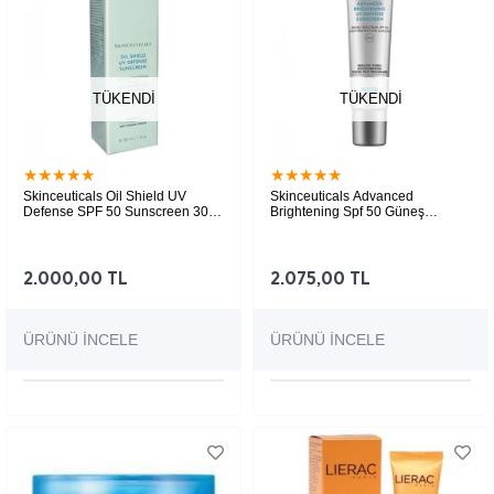
TÜKENDI
TÜKENDI
★
★
★
★
★
★
★
★
★
★
Skinceuticals Oil Shield UV
Skinceuticals Advanced
Defense SPF 50 Sunscreen 30
Brightening Spf 50 Güneş
ml
Koruyucu 40 ml
2.000,00 TL
2.075,00 TL
ÜRÜNÜ İNCELE
ÜRÜNÜ İNCELE