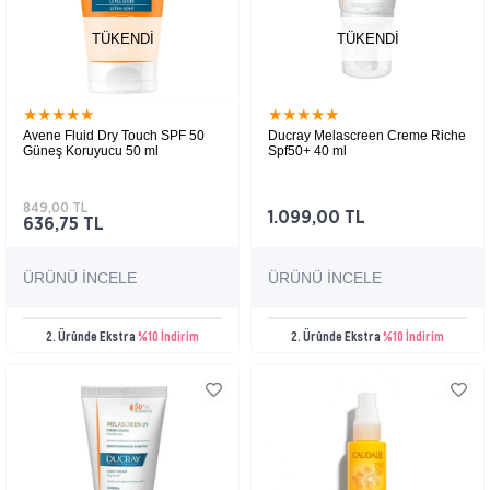
TÜKENDI
TÜKENDI
★
★
★
★
★
★
★
★
★
★
Avene Fluid Dry Touch SPF 50
Ducray Melascreen Creme Riche
Güneş Koruyucu 50 ml
Spf50+ 40 ml
849,00 TL
1.099,00 TL
636,75 TL
ÜRÜNÜ İNCELE
ÜRÜNÜ İNCELE
2. Üründe Ekstra
%10 İndirim
2. Üründe Ekstra
%10 İndirim