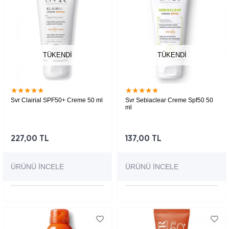
TÜKENDI
TÜKENDI
★
★
★
★
★
★
★
★
★
★
Svr Clairial SPF50+ Creme 50 ml
Svr Sebiaclear Creme Spf50 50
ml
227,00 TL
137,00 TL
ÜRÜNÜ İNCELE
ÜRÜNÜ İNCELE