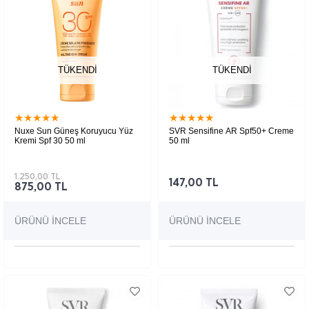
TÜKENDI
TÜKENDI
★
★
★
★
★
★
★
★
★
★
Nuxe Sun Güneş Koruyucu Yüz
SVR Sensifine AR Spf50+ Creme
Kremi Spf 30 50 ml
50 ml
Yüz kullanımına uygun, cildi güneş ışınlarına
karşı korumaya ve nemlendirmeye yardımcı
SPF30 güneş koruyucu kremdir.
1.250,00 TL
147,00 TL
875,00 TL
ÜRÜNÜ İNCELE
ÜRÜNÜ İNCELE