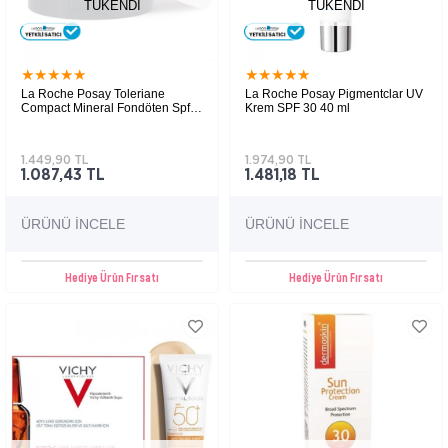
TÜKENDI
TÜKENDI
★
★
★
★
★
★
★
★
★
★
La Roche Posay Toleriane
La Roche Posay Pigmentclar UV
Compact Mineral Fondöten Spf
Krem SPF 30 40 ml
25 9.5 gr
Karma ve yağlı ciltler için geliştirilen yüksek
Koyu leke karşıtı, mat ve düzensiz cilt
kapatıcılığa sahip mineral fondöten, cilt
görünümü için güneş korumalı günlük bakım
tonunu eşitleyerek doğal ve pürüzsüz bir
kremi.
1.449,90 TL
1.974,90 TL
görünüm sağlar.
1.087,43 TL
1.481,18 TL
ÜRÜNÜ İNCELE
ÜRÜNÜ İNCELE
Hediye Ürün Fırsatı
Hediye Ürün Fırsatı