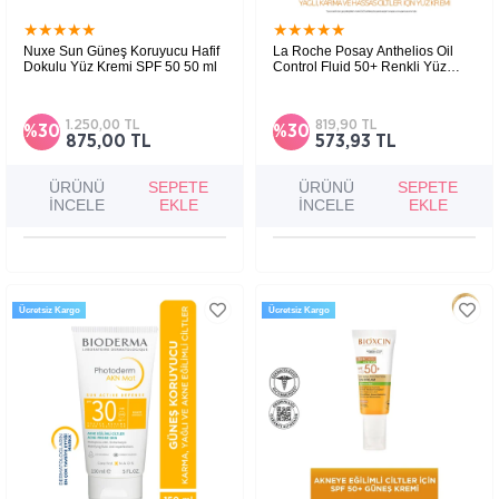
★
★
★
★
★
★
★
★
★
★
Nuxe Sun Güneş Koruyucu Hafif
La Roche Posay Anthelios Oil
Dokulu Yüz Kremi SPF 50 50 ml
Control Fluid 50+ Renkli Yüz
Güneş Kremi 50 ml
Hafif dokulu, nemlendirici etkili, yüz için
Karma ve yağlı ciltler için parlama kontrolü
yüksek koruma sağlayan güneş kremidir.
sağlayan, hızlı emilen renkli yüz güneş kremi.
1.250,00 TL
819,90 TL
%30
%30
875,00 TL
573,93 TL
ÜRÜNÜ
SEPETE
ÜRÜNÜ
SEPETE
İNCELE
EKLE
İNCELE
EKLE
Ücretsiz Kargo
Ücretsiz Kargo