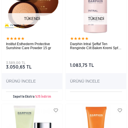
TÜKENDI
TÜKENDI
★
★
★
★
★
★
★
★
★
★
Institut Esthederm Protective
Darphin Intral Şeffaf Ten
Sunshine Care Powder 15 gr
Renginde Cilt Bakım Kremi Spf
50 30 ml
Yaşlanma karşıtı güneş bakım pudrası
3.589,00 TL
1.083,75 TL
3.050,65 TL
ÜRÜNÜ İNCELE
ÜRÜNÜ İNCELE
Sepette Ekstra
%15 İndirim