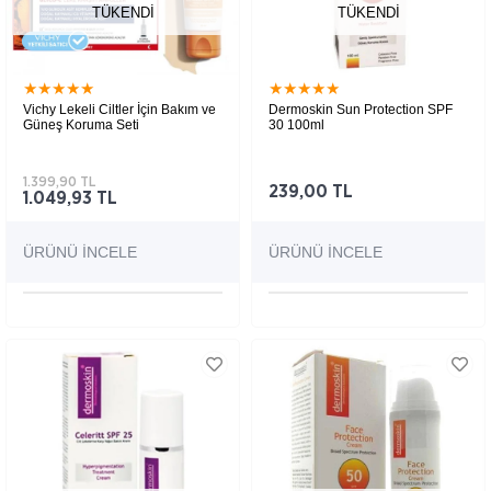
TÜKENDI
TÜKENDI
★
★
★
★
★
★
★
★
★
★
Vichy Lekeli Ciltler İçin Bakım ve
Dermoskin Sun Protection SPF
Güneş Koruma Seti
30 100ml
1.399,90 TL
239,00 TL
1.049,93 TL
ÜRÜNÜ İNCELE
ÜRÜNÜ İNCELE