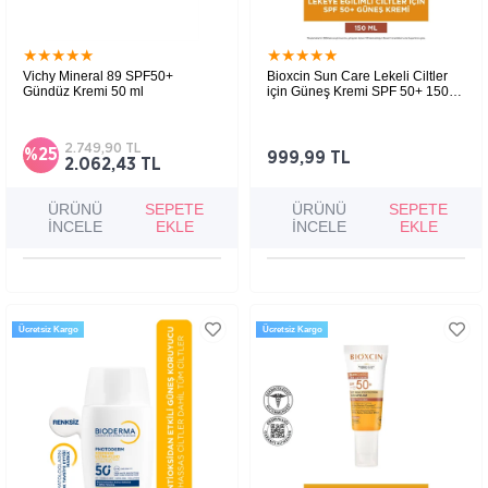
★
★
★
★
★
★
★
★
★
★
Vichy Mineral 89 SPF50+
Bioxcin Sun Care Lekeli Ciltler
Gündüz Kremi 50 ml
için Güneş Kremi SPF 50+ 150
ml
Lekeye eğilimli ciltler için geliştirilmiş SPF
50+ güneş kremi, cilt tonunu eşitlemeye,
lekelerin görünümünü azaltmaya ve foto
2.749,90 TL
%25
yaşlanmaya karşı korumaya yardımcı olur.
999,99 TL
2.062,43 TL
ÜRÜNÜ
SEPETE
ÜRÜNÜ
SEPETE
İNCELE
EKLE
İNCELE
EKLE
Ücretsiz Kargo
Ücretsiz Kargo