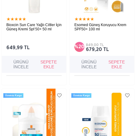
★
★
★
★
★
★
★
★
★
★
Bioxcin Sun Care Yağlı Ciltler İçin
Esomed Güneş Koruyucu Krem
Güneş Kremi Spf 50+ 50 ml
SPF50+ 100 ml
Yağlı ciltler için uygun SPF 50+ güneş kremi,
Cildi güneşin zararlı UVA/UVB ışınlarına karşı
UVA ve UVB ışınlarına karşı yüksek koruma
korumaya, nemlendirmeye ve leke oluşumuna
sağlarken ciltte parlama ve yağlı his bırakmaz.
karşı destek sağlamaya yardımcı olan güneş
849,00 TL
%20
kremidir.
649,99 TL
679,20 TL
ÜRÜNÜ
SEPETE
ÜRÜNÜ
SEPETE
İNCELE
EKLE
İNCELE
EKLE
Ücretsiz Kargo
Ücretsiz Kargo