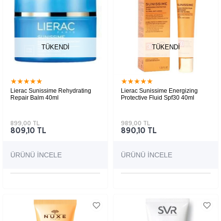
TÜKENDI
TÜKENDI
★
★
★
★
★
★
★
★
★
★
Lierac Sunissime Rehydrating
Lierac Sunissime Energizing
Repair Balm 40ml
Protective Fluid Spf30 40ml
899,00 TL
989,00 TL
809,10 TL
890,10 TL
ÜRÜNÜ İNCELE
ÜRÜNÜ İNCELE