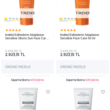
TÜKENDI
TÜKENDI
★
★
★
★
★
★
★
★
★
★
Institut Esthederm Adaptasun
Institut Esthederm Adaptasun
Sensitive Strons Sun Face Care
Sensitive Face Care 50 ml
50 ml
3.439,00 TL
3.439,00 TL
2.923,15 TL
2.923,15 TL
ÜRÜNÜ İNCELE
ÜRÜNÜ İNCELE
Sepette Ekstra
%15 İndirim
Sepette Ekstra
%15 İndirim