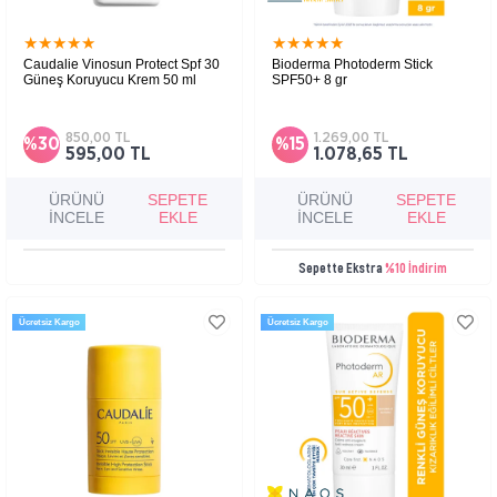
★
★
★
★
★
★
★
★
★
★
Caudalie Vinosun Protect Spf 30
Bioderma Photoderm Stick
Güneş Koruyucu Krem 50 ml
SPF50+ 8 gr
Yüz ve dekolte bölgesini güneşe karşı
Tüm cilt tipleri için göz çevresi, dudak, kulak,
korumaya yardımcı güneş kremidir.
burun gibi hassas bölgeler için stick formunda
güneş koruyucu
850,00 TL
1.269,00 TL
%30
%15
595,00 TL
1.078,65 TL
ÜRÜNÜ
SEPETE
ÜRÜNÜ
SEPETE
İNCELE
EKLE
İNCELE
EKLE
Sepette Ekstra
%10 İndirim
Ücretsiz Kargo
Ücretsiz Kargo