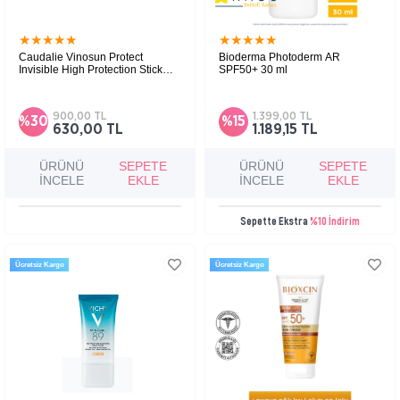
★
★
★
★
★
★
★
★
★
★
Caudalie Vinosun Protect
Bioderma Photoderm AR
Invisible High Protection Stick
SPF50+ 30 ml
SPF50 15 gr
Yüz, dudak ve hassas bölgeler için pratik stick
Hassas ve kızarıklık yaşayan ciltler için özel
formda, yüksek koruma sunan güneş
olarak geliştirilmiş, cildi UVA/UVB ışınlarına
koruyucudur.
karşı koruyan ve kızarıklık görünümünü
900,00 TL
1.399,00 TL
%30
%15
azaltan renkli güneş koruyucu.
630,00 TL
1.189,15 TL
ÜRÜNÜ
SEPETE
ÜRÜNÜ
SEPETE
İNCELE
EKLE
İNCELE
EKLE
Sepette Ekstra
%10 İndirim
Ücretsiz Kargo
Ücretsiz Kargo