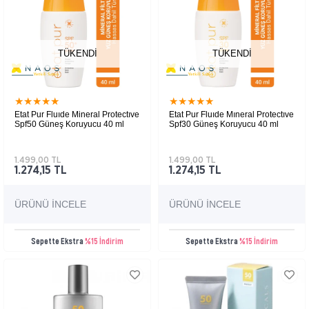
TÜKENDI
TÜKENDI
★
★
★
★
★
★
★
★
★
★
Etat Pur Fluıde Mineral Protectıve
Etat Pur Fluıde Mıneral Protectıve
Spf50 Güneş Koruyucu 40 ml
Spf30 Güneş Koruyucu 40 ml
Hassas ve tüm ciltler için
Hassas ve tüm ciltler için
uygundur, suya karşı dayanıklıdır,
uygundur, suya karşı dayanıklıdır,
beyaz iz bırakmaz, yüz, boyun ve
beyaz iz bırakmaz, yüz, boyun ve
1.499,00 TL
1.499,00 TL
dekolte için kullanılabilir.
dekolte için kullanılabilir.
1.274,15 TL
1.274,15 TL
ÜRÜNÜ İNCELE
ÜRÜNÜ İNCELE
Sepette Ekstra
%15 İndirim
Sepette Ekstra
%15 İndirim