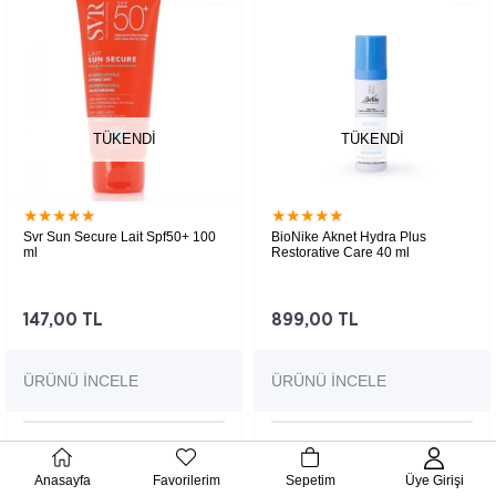
TÜKENDI
TÜKENDI
★
★
★
★
★
★
★
★
★
★
Svr Sun Secure Lait Spf50+ 100
BioNike Aknet Hydra Plus
ml
Restorative Care 40 ml
Yağlı ve düzensiz ciltler için sebum
dengeleyici ve matlaştırıcı günlük bakım jeli
147,00 TL
899,00 TL
ÜRÜNÜ İNCELE
ÜRÜNÜ İNCELE
Anasayfa
Favorilerim
Sepetim
Üye Girişi