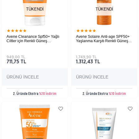
TÜKENDI
TÜKENDI
★
★
★
★
★
★
★
★
★
★
Avene Cleanance Spf50+ Yağlı
Avene Solaire Anti-age SPF50+
Ciltler için Renkli Güneş
Yaşlanma Karşıtı Renkli Güneş
Koruyucu 50 ml
Koruyucu 50 ml
949,00 TL
1.749,90 TL
711,75 TL
1.312,43 TL
ÜRÜNÜ İNCELE
ÜRÜNÜ İNCELE
2. Üründe Ekstra
%10 İndirim
2. Üründe Ekstra
%10 İndirim