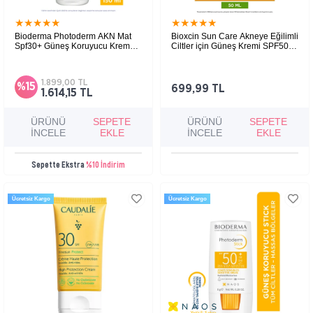
★
★
★
★
★
★
★
★
★
★
Bioderma Photoderm AKN Mat
Bioxcin Sun Care Akneye Eğilimli
Spf30+ Güneş Koruyucu Krem
Ciltler için Güneş Kremi SPF50+
150 ml
50 ml
Karma, yağlı ve akne eğilimli cilter
Güneşe karşı maksimum koruma sağlayarak
akneye eğilimli ciltlerde yağ dengesini korur,
için uzun süreli matlaştırıcı etkiye
cildi yatıştırır ve foto yaşlanma etkilerini
sahip akne karşıtı güneş koruyucu
1.899,00 TL
%15
azaltmaya yardımcı olur.
699,99 TL
1.614,15 TL
ÜRÜNÜ
SEPETE
ÜRÜNÜ
SEPETE
İNCELE
EKLE
İNCELE
EKLE
Sepette Ekstra
%10 İndirim
Ücretsiz Kargo
Ücretsiz Kargo