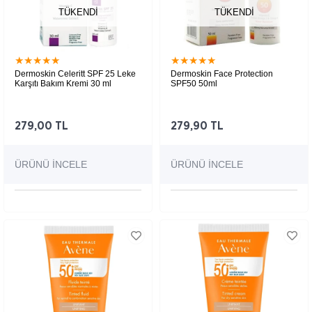
TÜKENDI
TÜKENDI
★
★
★
★
★
★
★
★
★
★
Dermoskin Celeritt SPF 25 Leke
Dermoskin Face Protection
Karşıtı Bakım Kremi 30 ml
SPF50 50ml
279,00 TL
279,90 TL
ÜRÜNÜ İNCELE
ÜRÜNÜ İNCELE