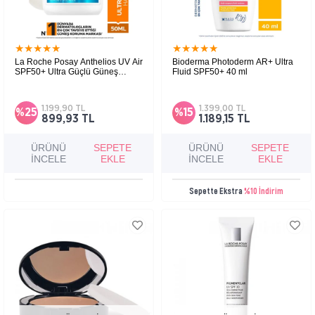
★
★
★
★
★
★
★
★
★
★
La Roche Posay Anthelios UV Air
Bioderma Photoderm AR+ Ultra
SPF50+ Ultra Güçlü Güneş
Fluid SPF50+ 40 ml
Koruyucu Serum 50 ml
SPF50+ koruma sağlayan, hava kadar hafif
Kızarıklık eğilimli hassas ciltler için çok
serum dokusuyla ciltte mat ve görünmez bitiş
yüksek güneş koruması sağlayan ultra akışkan
bırakan günlük güneş koruyucu.
güneş koruyucu.
1.199,90 TL
1.399,00 TL
%25
%15
899,93 TL
1.189,15 TL
ÜRÜNÜ
SEPETE
ÜRÜNÜ
SEPETE
İNCELE
EKLE
İNCELE
EKLE
Sepette Ekstra
%10 İndirim