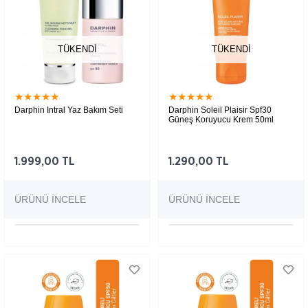
TÜKENDI
TÜKENDI
★
★
★
★
★
★
★
★
★
★
Darphin Intral Yaz Bakım Seti
Darphin Soleil Plaisir Spf30
Güneş Koruyucu Krem 50ml
Darphin Intral Şeffaf Ten Renginde
Güneş Koruyucu Krem Spf30
Cilt Bakım Kremi Spf 50 30 ml,
Darphin Cleansing Foam Gel 125
1.999,00 TL
1.290,00 TL
ml
ÜRÜNÜ İNCELE
ÜRÜNÜ İNCELE