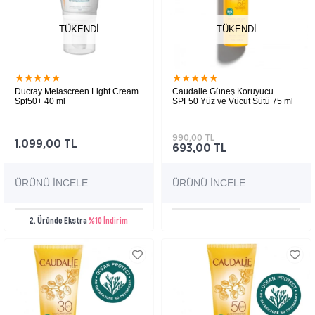
TÜKENDI
TÜKENDI
★
★
★
★
★
★
★
★
★
★
Ducray Melascreen Light Cream
Caudalie Güneş Koruyucu
Spf50+ 40 ml
SPF50 Yüz ve Vücut Sütü 75 ml
990,00 TL
1.099,00 TL
693,00 TL
ÜRÜNÜ İNCELE
ÜRÜNÜ İNCELE
2. Üründe Ekstra
%10 İndirim