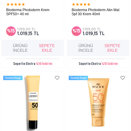
★
★
★
★
★
★
★
★
★
★
Bioderma Photoderm Krem
Bioderma Photoderm Akn Mat
SPF50+ 40 ml
Spf 30 Krem 40ml
Kuru ve çok kuru ciltler için çok yüksek
Karma, yağlı ve akneye eğilimli ciltler için
koruma sağlayan ve nemlendirici güneş
uzun süre matlaştırıcı etkiye sahip güneş
koruyucu.
koruyucu.
1.199,00 TL
1.199,00 TL
%15
%15
1.019,15 TL
1.019,15 TL
ÜRÜNÜ
SEPETE
ÜRÜNÜ
SEPETE
İNCELE
EKLE
İNCELE
EKLE
Sepette Ekstra
%10 İndirim
Sepette Ekstra
%10 İndirim
Ücretsiz Kargo
Ücretsiz Kargo