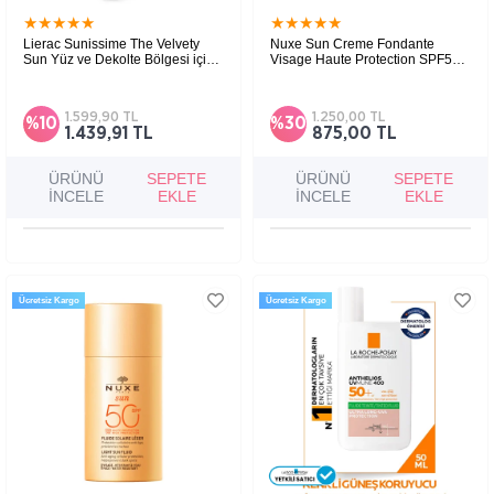
★
★
★
★
★
★
★
★
★
★
Lierac Sunissime The Velvety
Nuxe Sun Creme Fondante
Sun Yüz ve Dekolte Bölgesi için
Visage Haute Protection SPF50
Güneş Kremi SPF50 40 ml
50ml
Cildi güneş kaynaklı hasara karşı korurken
Yüz için yüksek güneş koruması sunan,
foto-yaşlanma belirtilerini azaltmaya yardımcı
bronzlaşma görünümünü destekleyen güneş
olan yüksek korumalı bir güneş bakım
koruyucu kremdir.
1.599,90 TL
1.250,00 TL
%10
%30
ürünüdür.
1.439,91 TL
875,00 TL
ÜRÜNÜ
SEPETE
ÜRÜNÜ
SEPETE
İNCELE
EKLE
İNCELE
EKLE
Ücretsiz Kargo
Ücretsiz Kargo