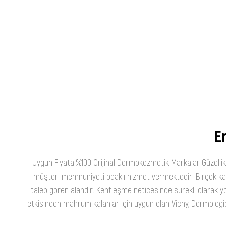
Burun Aspiratörü
En
Uygun Fiyata %100 Orijinal Dermokozmetik Markalar Güzellik
müşteri memnuniyeti odaklı hizmet vermektedir. Birçok kateg
talep gören alandır. Kentleşme neticesinde sürekli olarak yo
etkisinden mahrum kalanlar için uygun olan Vichy, Dermologica