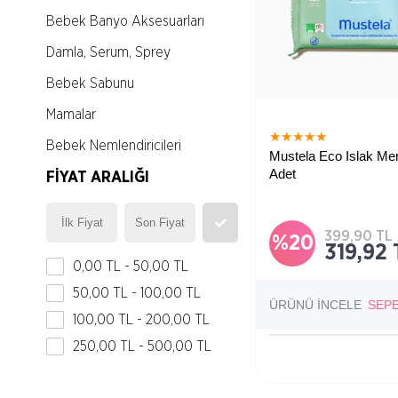
Bebek Banyo Aksesuarları
Damla, Serum, Sprey
Bebek Sabunu
Mamalar
★
★
★
★
★
Bebek Nemlendiricileri
Mustela Eco Islak Men
Adet
Bebek Saç ve Vücut Şampuanı
FIYAT ARALIĞI
Bebek Pişik Kremleri
399,90 TL
Bebek Yağı & Losyonu
%20
319,92 
0,00 TL - 50,00 TL
Bebek Temizleme Ürünleri
50,00 TL - 100,00 TL
Bebek Ağız ve Burun Sağlığı
ÜRÜNÜ İNCELE
SEP
100,00 TL - 200,00 TL
Emzik & Biberon
250,00 TL - 500,00 TL
Bebek Aksesuarları
Bebek Bakım Seti