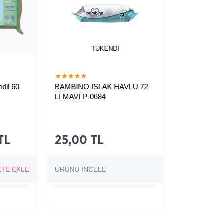
TÜKENDI
★
★
★
★
★
dil 60
BAMBİNO ISLAK HAVLU 72
Lİ MAVİ P-0684
TL
25,00 TL
ETE EKLE
ÜRÜNÜ İNCELE