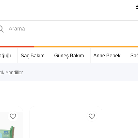
ğlığı
Saç Bakım
Güneş Bakım
Anne Bebek
Sağ
lak Mendiller