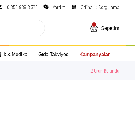
0 850 888 8 329
Yardım
Orijinallik Sorgulama
Sepetim
lık & Medikal
Gıda Takviyesi
Kampanyalar
2 Ürün Bulundu