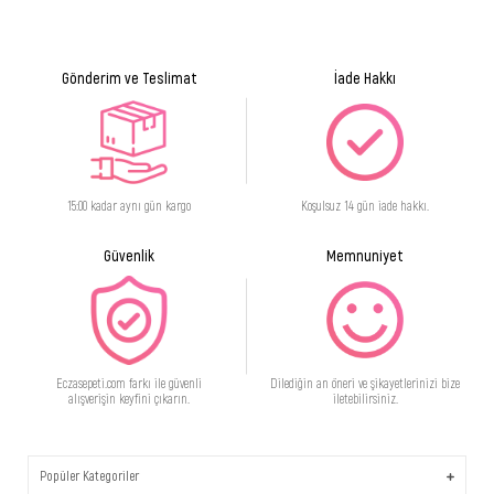
Gönderim ve Teslimat
İade Hakkı
15:00 kadar aynı gün kargo
Koşulsuz 14 gün iade hakkı.
Güvenlik
Memnuniyet
Eczasepeti.com farkı ile güvenli
Dilediğin an öneri ve şikayetlerinizi bize
alışverişin keyfini çıkarın.
iletebilirsiniz.
Popüler Kategoriler