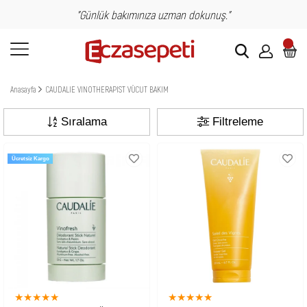
"Günlük bakımınıza uzman dokunuş."
Anasayfa
CAUDALIE VINOTHERAPIST VÜCUT BAKIM
Sıralama
Filtreleme
Ücretsiz Kargo
★
★
★
★
★
★
★
★
★
★