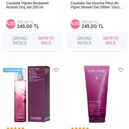
Caudalie Vignes Bergamot
Caudalie Gel Douche Fleur de
Aromalı Duş Jeli 200 ml
Vigne Shower Gel 200ml. Vücut
Yıkama Jeli
Cildin doğal pHını bozmadan temizleme
sağlar.
350,00 TL
350,00 TL
%30
%30
245,00 TL
245,00 TL
ÜRÜNÜ
SEPETE
ÜRÜNÜ
SEPETE
İNCELE
EKLE
İNCELE
EKLE
Ücretsiz Kargo
★
★
★
★
★
★
★
★
★
★