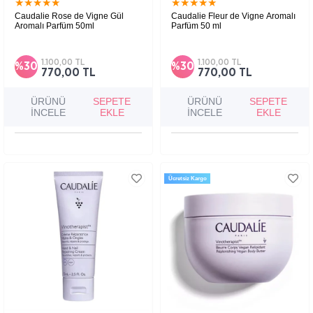
★
★
★
★
★
★
★
★
★
★
Caudalie Rose de Vigne Gül
Caudalie Fleur de Vigne Aromalı
Aromalı Parfüm 50ml
Parfüm 50 ml
Gül, uşkun ve beyaz misk içeren yumuşak
notaları ile cilde hoş koku verir.
1.100,00 TL
1.100,00 TL
%30
%30
770,00 TL
770,00 TL
ÜRÜNÜ
SEPETE
ÜRÜNÜ
SEPETE
İNCELE
EKLE
İNCELE
EKLE
Ücretsiz Kargo