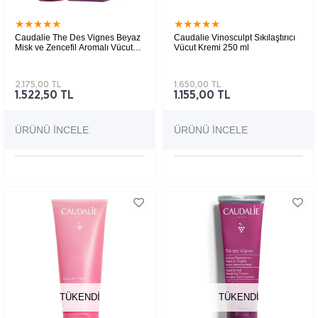
★
★
★
★
★
★
★
★
★
★
Caudalie The Des Vignes Beyaz
Caudalie Vinosculpt Sıkılaştırıcı
Misk ve Zencefil Aromalı Vücut
Vücut Kremi 250 ml
Kokusu 100ml
%97 doğal türevli içerikli,
Zencefil likörü, yasemin, portakal çiçeğinin
yumuşak gündüz kokusu cilde hoş koku verir.
kol,göğüs,karın ve kalça bölgeleri
için, hassas ciltlerin kullanımına
2.175,00 TL
1.650,00 TL
uygun
1.522,50 TL
1.155,00 TL
ÜRÜNÜ İNCELE
ÜRÜNÜ İNCELE
TÜKENDI
TÜKENDI