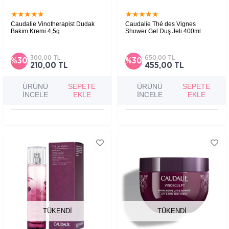
★
★
★
★
★
★
★
★
★
★
Caudalie Vinotherapist Dudak
Caudalie Thé des Vignes
Bakım Kremi 4,5g
Shower Gel Duş Jeli 400ml
300,00 TL
650,00 TL
%30
%30
210,00 TL
455,00 TL
ÜRÜNÜ
SEPETE
ÜRÜNÜ
SEPETE
İNCELE
EKLE
İNCELE
EKLE
TÜKENDI
TÜKENDI