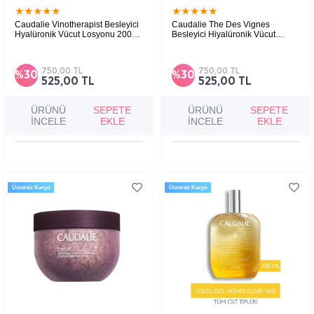
★
★
★
★
★
★
★
★
★
★
Caudalie Vinotherapist Besleyici
Caudalie The Des Vignes
Hyalüronik Vücut Losyonu 200
Besleyici Hiyalüronik Vücut
ml
Losyonu 200 ml
750,00 TL
750,00 TL
%30
%30
525,00 TL
525,00 TL
ÜRÜNÜ
SEPETE
ÜRÜNÜ
SEPETE
İNCELE
EKLE
İNCELE
EKLE
Ücretsiz Kargo
Ücretsiz Kargo