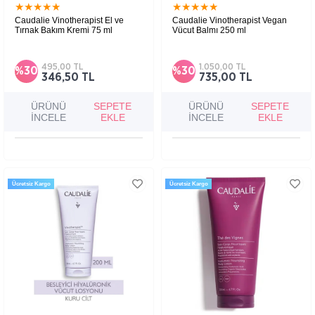
★
★
★
★
★
★
★
★
★
★
Caudalie Vinotherapist El ve
Caudalie Vinotherapist Vegan
Tırnak Bakım Kremi 75 ml
Vücut Balmı 250 ml
495,00 TL
1.050,00 TL
%30
%30
346,50 TL
735,00 TL
ÜRÜNÜ
SEPETE
ÜRÜNÜ
SEPETE
İNCELE
EKLE
İNCELE
EKLE
Ücretsiz Kargo
Ücretsiz Kargo