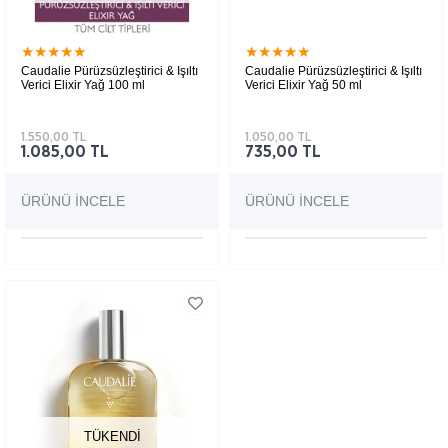
★
★
★
★
★
★
★
★
★
★
Caudalie Pürüzsüzleştirici & Işıltı
Caudalie Pürüzsüzleştirici & Işıltı
Verici Elixir Yağ 100 ml
Verici Elixir Yağ 50 ml
Yüz, vücut ve saç için kullanıma uygun, çok
Yüz, vücut ve saç için kullanıma uygun, çok
amaçlı besleyici bakım yağıdır.
amaçlı besleyici bakım yağıdır.
1.550,00 TL
1.050,00 TL
1.085,00 TL
735,00 TL
ÜRÜNÜ İNCELE
ÜRÜNÜ İNCELE
TÜKENDI