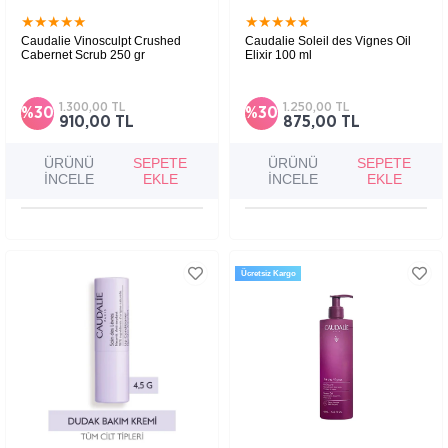
★
★
★
★
★
★
★
★
★
★
Caudalie Vinosculpt Crushed
Caudalie Soleil des Vignes Oil
Cabernet Scrub 250 gr
Elixir 100 ml
Cildi nazikçe arındırmaya yardımcı olurken
pürüzsüz bir görünüm kazandırmayı ve
sıkılaşma ihtiyacına yönelik bakımı
1.300,00 TL
1.250,00 TL
%30
%30
desteklemeyi amaçlayan vücut peelingidir.
910,00 TL
875,00 TL
ÜRÜNÜ
SEPETE
ÜRÜNÜ
SEPETE
İNCELE
EKLE
İNCELE
EKLE
Ücretsiz Kargo