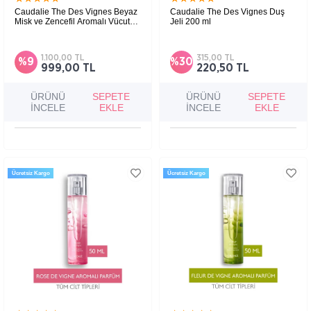
Caudalie The Des Vignes Beyaz
Caudalie The Des Vignes Duş
Misk ve Zencefil Aromalı Vücut
Jeli 200 ml
Kokusu 50ml
Zencefil likörü, yasemin, portakal çiçeğinin
Neroli, Zencefil kokusu ve yasemin içeriği ile
yumuşak gündüz kokusu cilde hoş koku verir.
cildi besleyerek temizler.
1.100,00 TL
315,00 TL
%9
%30
999,00 TL
220,50 TL
ÜRÜNÜ
SEPETE
ÜRÜNÜ
SEPETE
İNCELE
EKLE
İNCELE
EKLE
Ücretsiz Kargo
Ücretsiz Kargo