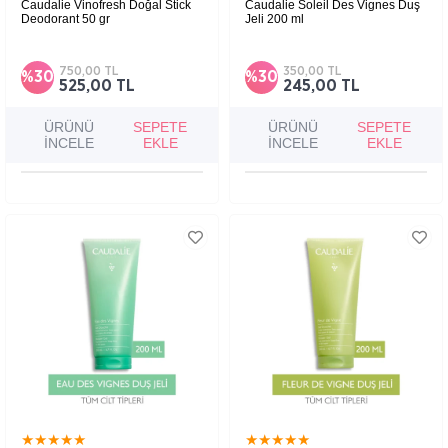
Caudalie Vinofresh Doğal Stick
Caudalie Soleil Des Vignes Duş
Deodorant 50 gr
Jeli 200 ml
750,00 TL
350,00 TL
%30
%30
525,00 TL
245,00 TL
ÜRÜNÜ
SEPETE
ÜRÜNÜ
SEPETE
İNCELE
EKLE
İNCELE
EKLE
★
★
★
★
★
★
★
★
★
★