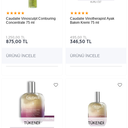
★
★
★
★
★
★
★
★
★
★
Caudalie Vinosculpt Contouring
Caudalie Vinotherapist Ayak
Concentrate 75 ml
Bakım Kremi 75 ml
1.250,00 TL
495,00 TL
875,00 TL
346,50 TL
ÜRÜNÜ İNCELE
ÜRÜNÜ İNCELE
TÜKENDI
TÜKENDI