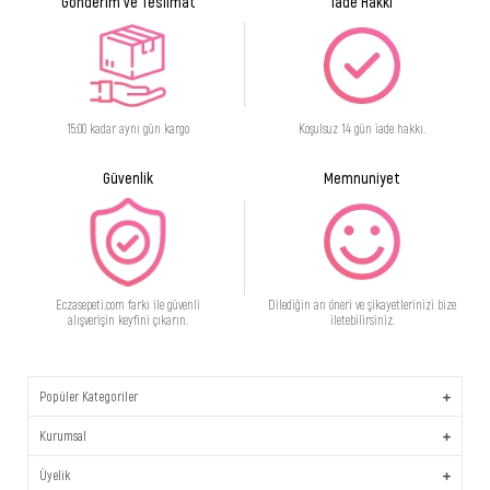
Gönderim ve Teslimat
İade Hakkı
15:00 kadar aynı gün kargo
Koşulsuz 14 gün iade hakkı.
Güvenlik
Memnuniyet
Eczasepeti.com farkı ile güvenli
Dilediğin an öneri ve şikayetlerinizi bize
alışverişin keyfini çıkarın.
iletebilirsiniz.
Popüler Kategoriler
Kurumsal
Üyelik