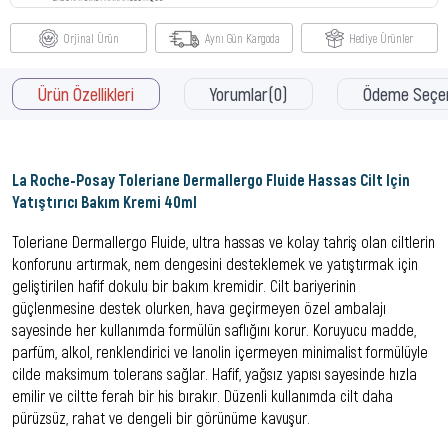
Orjinal Ürün
Aynı Gün Kargoda
Hediye Ürünler
Ürün Özellikleri
Yorumlar
(0)
Ödeme Seçen
La Roche-Posay Toleriane Dermallergo Fluide Hassas Cilt Için
Yatıştırıcı Bakım Kremi 40ml
Toleriane Dermallergo Fluide, ultra hassas ve kolay tahriş olan ciltlerin
konforunu artırmak, nem dengesini desteklemek ve yatıştırmak için
geliştirilen hafif dokulu bir bakım kremidir. Cilt bariyerinin
güçlenmesine destek olurken, hava geçirmeyen özel ambalajı
sayesinde her kullanımda formülün saflığını korur. Koruyucu madde,
parfüm, alkol, renklendirici ve lanolin içermeyen minimalist formülüyle
cilde maksimum tolerans sağlar. Hafif, yağsız yapısı sayesinde hızla
emilir ve ciltte ferah bir his bırakır. Düzenli kullanımda cilt daha
pürüzsüz, rahat ve dengeli bir görünüme kavuşur.