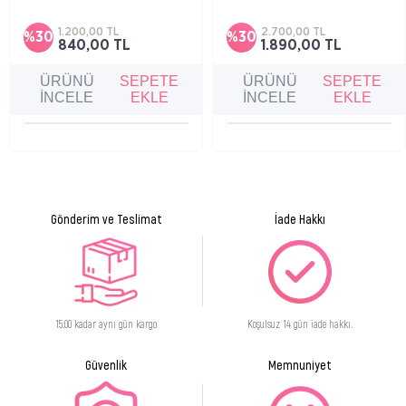
Yüz, vücut ve saçta kullanılabilen; cildi
Gece boyunca cildi besleyip yenilenmiş bir
beslemeye ve nemlendirmeye yardımcı, yağlı
görünüm kazandıran, sıkılaştırıcı etkili
his bırakmayan çok amaçlı kuru bakım yağıdır.
zengin dokulu bir bakım kremidir.
1.200,00 TL
2.700,00 TL
%30
%30
840,00 TL
1.890,00 TL
ÜRÜNÜ
SEPETE
ÜRÜNÜ
SEPETE
İNCELE
EKLE
İNCELE
EKLE
Gönderim ve Teslimat
İade Hakkı
15:00 kadar aynı gün kargo
Koşulsuz 14 gün iade hakkı.
Güvenlik
Memnuniyet