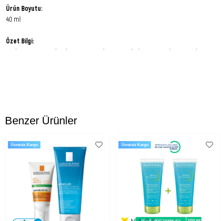
Ürün Boyutu:
40 ml
Özet Bilgi:
Matlaştırmaya,nemlendirmeye ve makyajınızı sabitlemeye yardımcı emülsiyon.
Ürün Faydaları:
Hafif emulsion yapılı ürün aşırı yağlı ciltlerin ihtiyaçlarını karşılayacak şekilde
formüle edilmiştir.
Yüksek oranda yumuşatıcı ve rahatlatıcı özelliği olan Avene Termal Suyu içerir.
Gözenekleri sıkılaştırmaya yardımcı olur.
Benzer Ürünler
Eşsiz emici mikro kapsül sistemi sayesinde, cilt yüzeyine matlık kazandırmaya
yardımcı olur, böylece makyajınızda gün boyu kalıcılığı hedefler.
Ücretsiz Kargo
Ücretsiz Kargo
Uygun Cilt Tipi:
Cleanance MAT Emulsion, yağlı ve karma ciltler için özel olarak önerilir.
Kullanım Şekli:
Yüzünüzü sabah ve akşam Cleanance Gel ile temizleyin ve iyice kurulayın.
Ardından, Cleanance MAT Emulsion ürününü hafif bir masaj ile uygulayın.