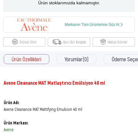
Ürün stoklarımızda kalmamıştır.
Markanın Tüm Ürünlerine Göz At
Orjinal Ürün
Aynı Gün Kargoda
Hediye Ürünler
Ürün Özellikleri
Yorumlar
(0)
Ödeme Seçen
Avene Cleanance MAT Matlaştırıcı Emülsiyon 40 ml
Ürün Adı:
Avene Cleanance MAT Mattifying Emulsion 40 ml
Ürün Markası:
Avene