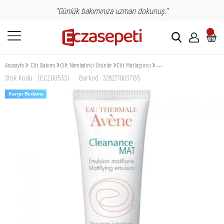
"Günlük bakımınıza uzman dokunuş."
Anasayfa
Cilt Bakımı
Cilt Nemledirici Ürünler
Cilt Matlaştırıcı
Avene Cleanance MAT Matlaştırı
Stok Kodu
(ECZ00533)
Barkod
:
3282770037135
Kargo Bedava