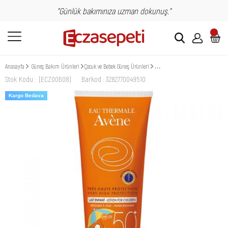
"Günlük bakımınıza uzman dokunuş."
Anasayfa
Güneş Bakım Ürünleri
Çocuk ve Bebek Güneş Ürünleri
Avene Lait Enfant Spf50+ Güneş K
Stok Kodu
(ECZ00608)
Barkod
:
3282770049510
Kargo Bedava