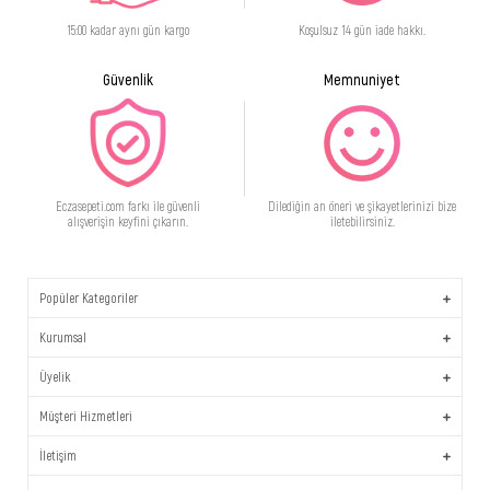
15:00 kadar aynı gün kargo
Koşulsuz 14 gün iade hakkı.
Güvenlik
Memnuniyet
Eczasepeti.com farkı ile güvenli
Dilediğin an öneri ve şikayetlerinizi bize
alışverişin keyfini çıkarın.
iletebilirsiniz.
Popüler Kategoriler
Kurumsal
Üyelik
Müşteri Hizmetleri
İletişim