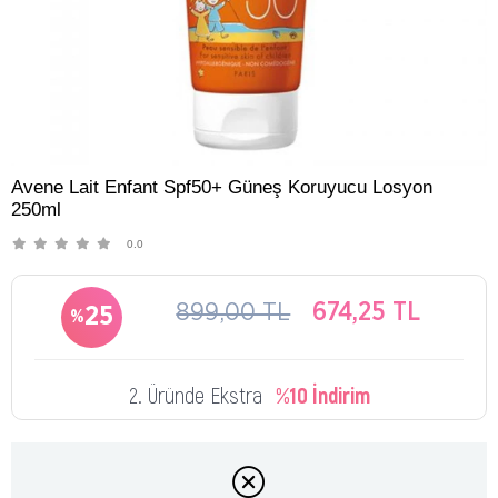
Avene Lait Enfant Spf50+ Güneş Koruyucu Losyon
250ml
0.0
899,00 TL
674,25 TL
25
2. Üründe Ekstra
%10 İndirim