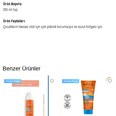
Ürün Boyutu:
250 ml tüp
Ürün Faydaları:
Çocukların hassas cildi için çok yüksek koruma,yüz ve vücut bölgesi için
uygundur.
Parfüm içermez.
Suya dayanıklıdır.
Silikon içermez.
Fotostabil özelliktedir.
Minimum filtre sayısına sahiptir.
UVA ve UVB ışınlarına karşı uzun süreli koruma sağlar.
Benzer Ürünler
Yumuşatıcı ve yatıştırıcı Avène Termal Su.
Çocukların hassas cildini nemlendirmeye yardımcı akışkan form.
Ücretsiz Kargo
Ücretsiz Kargo
Kullanım Şekli:
Sık aralıklarla uygulayın
Ürün Bileşimi: