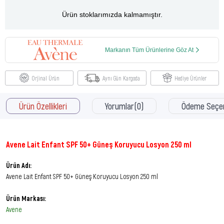
Ürün stoklarımızda kalmamıştır.
Markanın Tüm Ürünlerine Göz At
Orjinal Ürün
Aynı Gün Kargoda
Hediye Ürünler
Ürün Özellikleri
Yorumlar
(0)
Ödeme Seçen
Avene Lait Enfant SPF 50+ Güneş Koruyucu Losyon 250 ml
Ürün Adı:
Avene Lait Enfant SPF 50+ Güneş Koruyucu Losyon 250 ml
Ürün Markası:
Avene