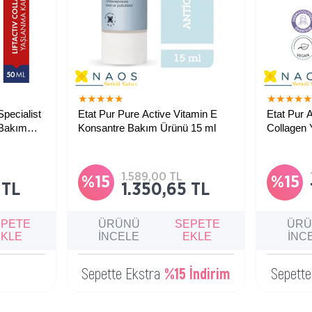
★
★
★
★
★
★
★
★
★
Specialist
Etat Pur Pure Active Vitamin E
Etat Pur 
 Bakım
Konsantre Bakım Ürünü 15 ml
Collagen
ml
Yaşlanma karşıtı, cilt tonu
İnce çizgi
bı
eşitlemeye yardımcı, soya Fasulyesi
dolgunlaştı
şlanma
ve Ayçiçeği İçeriği.
içeriği.
kım kremi.
1.589,00 TL
%15
%15
 TL
1.350,65 TL
EPETE
ÜRÜNÜ
SEPETE
ÜR
EKLE
İNCELE
EKLE
İNC
Sepette Ekstra
%15 İndirim
Sepett