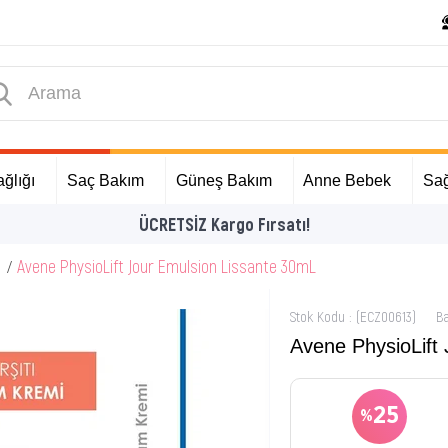
ğlığı
Saç Bakım
Güneş Bakım
Anne Bebek
Sağ
İlk Alışverişinize Özel Hediyeler
Avene PhysioLift Jour Emulsion Lissante 30mL
Stok Kodu
(ECZ00613)
B
Avene PhysioLift
25