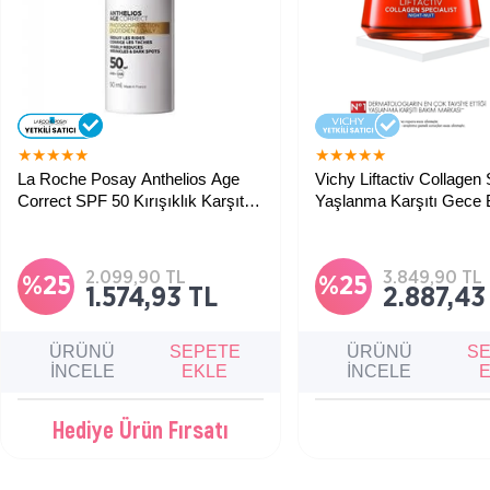
★
★
★
★
★
★
★
★
★
★
La Roche Posay Anthelios Age
Vichy Liftactiv Collagen 
Correct SPF 50 Kırışıklık Karşıtı
Yaşlanma Karşıtı Gece
Krem 50 ml
Kremi 50 ml
UV kaynaklı leke ve kırışıklık karşıtı
Tüm ciltler için kolajen kay
günlük güneş koruma faktörlü bakım
nedeniyle ciltte oluşan ya
kremi.
belirtilerine karşı gece ba
2.099,90 TL
3.849,90 TL
%25
%25
1.574,93 TL
2.887,43
ÜRÜNÜ
SEPETE
ÜRÜNÜ
S
İNCELE
EKLE
İNCELE
Hediye Ürün Fırsatı