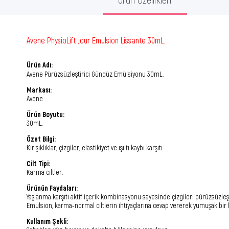
Avene PhysioLift Jour Emulsion Lissante 30mL.
Ürün Adı:
Avene Pürüzsüzleştirici Gündüz Emülsiyonu 30mL.
Markası:
Avene
Ürün Boyutu:
30mL.
Özet Bilgi:
Kırışıklıklar, çizgiler, elastikiyet ve ışıltı kaybı karşıtı
Cilt Tipi:
Karma ciltler.
Ürünün Faydaları:
Yaşlanma karşıtı aktif içerik kombinasyonu sayesinde çizgileri pürüzsüzleş
Emulsion, karma-normal ciltlerin ihtiyaçlarına cevap vererek yumuşak bir 
Kullanım Şekli: