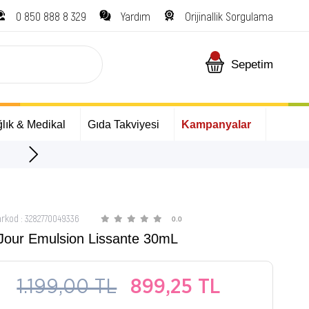
0 850 888 8 329
Yardım
Orijinallik Sorgulama
Sepetim
lık & Medikal
Gıda Takviyesi
Kampanyalar
ÜCRETSİZ Kargo Fırsatı!
arkod
:
3282770049336
0.0
 Jour Emulsion Lissante 30mL
1.199,00 TL
899,25 TL