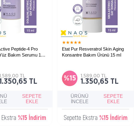
★
★
★
★
★
★
Active Peptide-4 Pro
Etat Pur Resveratrol Skin Aging
 Yüz Bakım Serumu 15
Konsantre Bakım Ürünü 15 ml
 ile mücadele,
Kırışıklık karşıtı, cilt tonu eşitleyici,
rıcı etki, peptide-4
nemlendirici etkili.
1.589,00 TL
1.589,00 TL
%15
1.350,65 TL
1.350,65 TL
ÜNÜ
SEPETE
ÜRÜNÜ
SEPETE
ELE
EKLE
İNCELE
EKLE
e Ekstra
%15 İndirim
Sepette Ekstra
%15 İndirim