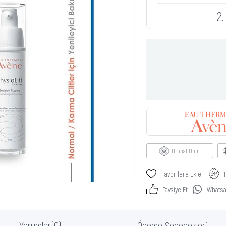
2
Orjinal Ürün
Favorilere Ekle
Tavsiye Et
Whatsap
Yorumlar
(0)
Ödeme Seçenekleri