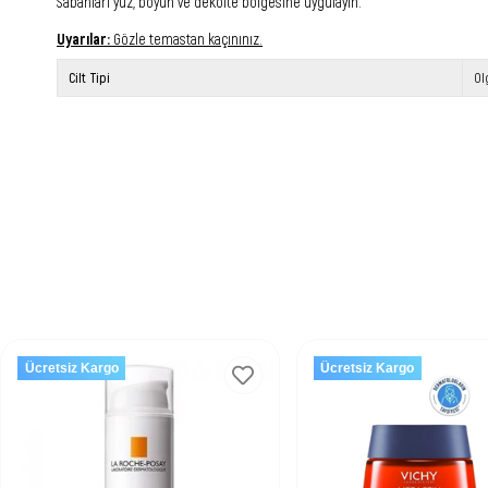
Sabahları yüz, boyun ve dekolte bölgesine uygulayın.
Uyarılar:
Gözle temastan kaçınınız.
Cilt Tipi
Ol
Ücretsiz Kargo
Ücretsiz Kargo