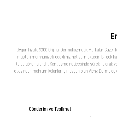
En
Uygun Fiyata %100 Orijinal Dermokozmetik Markalar Güzellik
müşteri memnuniyeti odaklı hizmet vermektedir. Birçok kateg
talep gören alandır. Kentleşme neticesinde sürekli olarak yo
etkisinden mahrum kalanlar için uygun olan Vichy, Dermologica
Gönderim ve Teslimat