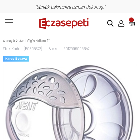
"Günlük bakımınıza uzman dokunuş."
Anasayfa
Avent Göğüs Kalkanı 2'li
Stok Kodu
(ECZ05372)
Barkod
:
5012909005647
Kargo Bedava