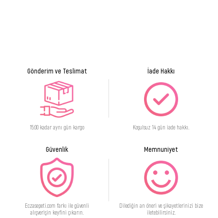
Havalandırmasız süt biriktirme kapakları 2 adet
Ultra yumuşak destek yastıkları 2 adet
Gönderim ve Teslimat
İade Hakkı
15:00 kadar aynı gün kargo
Koşulsuz 14 gün iade hakkı.
Güvenlik
Memnuniyet
Eczasepeti.com farkı ile güvenli
Dilediğin an öneri ve şikayetlerinizi bize
alışverişin keyfini çıkarın.
iletebilirsiniz.