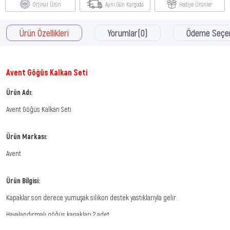
Orjinal Ürün
Aynı Gün Kargoda
Hediye Ürünler
Ürün Özellikleri
Yorumlar
(0)
Ödeme Seçen
Avent Göğüs Kalkan Seti
Ürün Adı:
Avent Göğüs Kalkan Seti
Ürün Markası:
Avent
Ürün Bilgisi:
Kapaklar son derece yumuşak silikon destek yastıklarıyla gelir.
Havalandırmalı göğüs kapakları 2 adet.