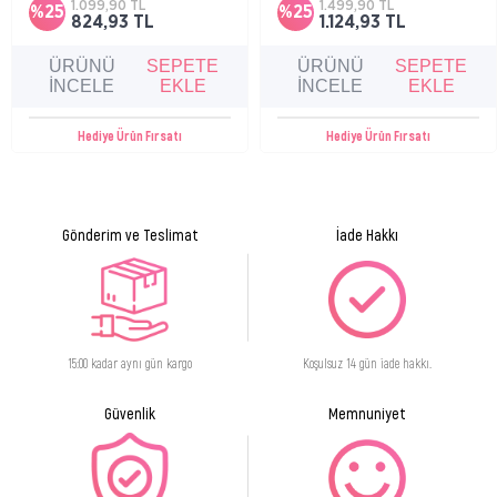
1.099,90 TL
1.499,90 TL
%25
%25
yumuşaklık hissi sağlar, sabun ve alkol
824,93 TL
1.124,93 TL
içermeyen formülüyle günlük kullanıma
uygundur.
ÜRÜNÜ
SEPETE
ÜRÜNÜ
SEPETE
İNCELE
EKLE
İNCELE
EKLE
Hediye Ürün Fırsatı
Hediye Ürün Fırsatı
Gönderim ve Teslimat
İade Hakkı
15:00 kadar aynı gün kargo
Koşulsuz 14 gün iade hakkı.
Güvenlik
Memnuniyet