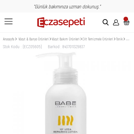
"Günlük bakımınıza uzman dokunuş."
Anasayfa
Vücut & Banyo Ürünleri
Vücut Bakım Ürünleri
Cilt Temizmele Ürünleri
Tonik
Babe %
Stok Kodu
(ECZ05605)
Barkod
:
8437011329837