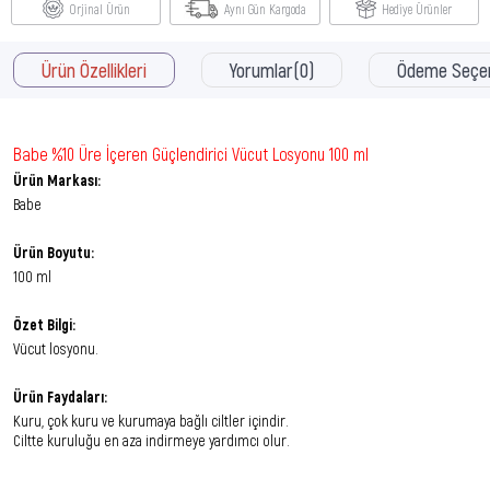
Orjinal Ürün
Aynı Gün Kargoda
Hediye Ürünler
Ürün Özellikleri
Yorumlar
(0)
Ödeme Seçen
Babe %10 Üre İçeren Güçlendirici Vücut Losyonu 100 ml
Ürün Markası:
Babe
Ürün Boyutu:
100 ml
Özet Bilgi:
Vücut losyonu.
Ürün Faydaları:
Kuru, çok kuru ve kurumaya bağlı ciltler içindir.
Ciltte kuruluğu en aza indirmeye yardımcı olur.
Kullanım Şekli: