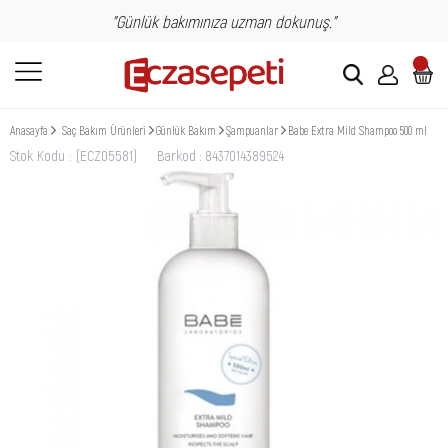
"Günlük bakımınıza uzman dokunuş."
Anasayfa
Saç Bakım Ürünleri
Günlük Bakım
Şampuanlar
Babe Extra Mild Shampoo 500 ml
Stok Kodu
(ECZ05581)
Barkod
:
8437014389524