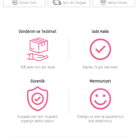
Orjinal Ürün
Aynı Gün Kargoda
Hediye Ürünler
Gönderim ve Teslimat
İade Hakkı
15:00 kadar aynı gün kargo
Koşulsuz 14 gün iade hakkı.
Güvenlik
Memnuniyet
Eczasepeti.com farkı ile güvenli
Dilediğin an öneri ve şikayetlerinizi
alışverişin keyfini çıkarın.
bize iletebilirsiniz.