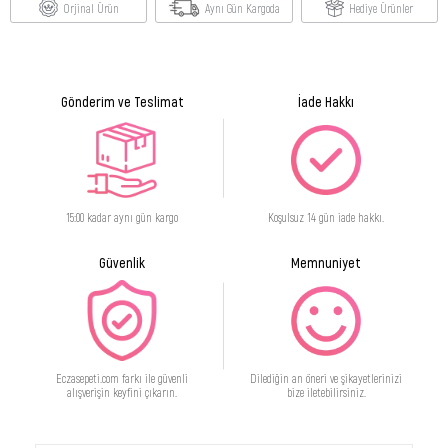
Orjinal Ürün
Aynı Gün Kargoda
Hediye Ürünler
Gönderim ve Teslimat
İade Hakkı
15:00 kadar aynı gün kargo
Koşulsuz 14 gün iade hakkı.
Güvenlik
Memnuniyet
Eczasepeti.com farkı ile güvenli
Dilediğin an öneri ve şikayetlerinizi
alışverişin keyfini çıkarın.
bize iletebilirsiniz.