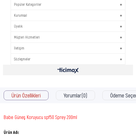
Popüler Kategoriler
Kurumsal
Üyelik
Müşteri Hizmetleri
İletişim
Sözleşmeler
Ürün Özellikleri
Yorumlar
(0)
Ödeme Seçen
Babe Güneş Koruyucu spf50 Sprey 200ml
Ürün Adı: