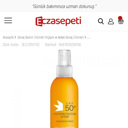
"Günlük bakımınıza uzman dokunuş."
Anasayfa
Güneş Bakım Ürünleri
Çocuk ve Bebek Güneş Ürünleri
Babe Güneş Koruyucu spf+50 Sprey
Stok Kodu
(ECZ05570)
Barkod
:
8437011329356