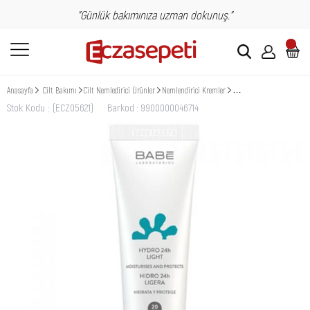
"Günlük bakımınıza uzman dokunuş."
Anasayfa
Cilt Bakımı
Cilt Nemledirici Ürünler
Nemlendirici Kremler
Babe Hydro Hafif Yapılı 2
Stok Kodu
(ECZ05621)
Barkod
:
9900000046714