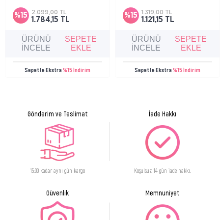
yetişkinler için cilt bariyerini onarmaya
parlama karşıtı, matlaştırıcı etkili ve
Factor Hidratante Natural 1%
yardımcı nemlendirici bakım kremi.
nemlendirici bakım kremi.
2.099,00 TL
1.319,00 TL
%15
%15
Aceite de
1.784,15 TL
1.121,15 TL
Aguacate 1%
ÜRÜNÜ
SEPETE
ÜRÜNÜ
SEPETE
Pantenol 1.50%
İNCELE
EKLE
İNCELE
EKLE
Glicerina 4%
​Filtros Solares csp FPS 20
Sepette Ekstra
%15 İndirim
Sepette Ekstra
%15 İndirim
Ürün Formu
Krem
Gönderim ve Teslimat
İade Hakkı
15:00 kadar aynı gün kargo
Koşulsuz 14 gün iade hakkı.
Güvenlik
Memnuniyet