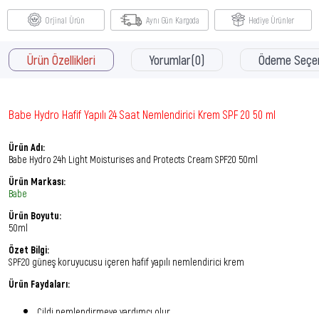
Orjinal Ürün
Aynı Gün Kargoda
Hediye Ürünler
Ürün Özellikleri
Yorumlar
(0)
Ödeme Seçen
Babe Hydro Hafif Yapılı 24 Saat Nemlendirici Krem SPF 20 50 ml
Ürün Adı:
Babe Hydro 24h Light Moisturises and Protects Cream SPF20 50ml
Ürün Markası:
Babe
Ürün Boyutu:
50ml
Özet Bilgi:
SPF20 güneş koruyucusu içeren hafif yapılı nemlendirici krem
Ürün Faydaları:
Cildi nemlendirmeye yardımcı olur.