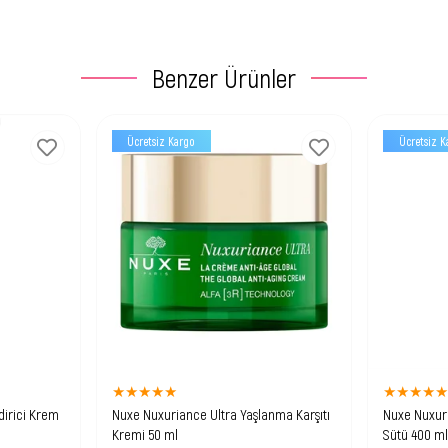
Benzer Ürünler
Ücretsiz Kargo
Ücretsiz K
★
★
★
★
★
★
★
★
★
irici Krem
Nuxe Nuxuriance Ultra Yaşlanma Karşıtı
Nuxe Nuxuri
Kremi 50 ml
Sütü 400 m