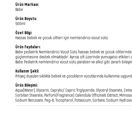
Ürün Markası:
Babe
Ürün Boyutu:
500ml
Özet Bilgi:
Hassas bebek ve çocuk ciltleri için nemlendirici vücut sütü.
Ürün Faydaları:
Babe pediatrik Nemlendirici Vücut Sütü hassas bebek ve çocuk ciltlerinde
güçlenmesine destek olmaktadır. Ayrıca cilt üzerinde yumuşatıcı etkileri
Babe Pediatrik nemlendirici vücut sütü paraben ve alkol gibi zararlı bileşe
Kullanım Şekli:
İhtiyaç duyulan sıklıkta bebek ve çocukların vücutlarında kullanıma uygund
Ürün Bileşimi:
Aqua(Water), Glycerin, Caprylic/ Capric Triglyceride, Glyceryl Stearate, Ce
Sorbitan Stearate, Parfum(Fragrance) Calendula Officinals Extract, Mimosa 
Sodium Benzoate, Peg-8, Tocopherol, Potassium, Sorbate, Sodium Hydroxide, 