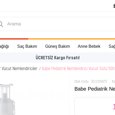
ğlığı
Saç Bakım
Güneş Bakım
Anne Bebek
Sağ
İlk Alışverişinize Özel Hediyeler
Vücut Nemlendiriciler
Babe Pediatrik Nemlendirici Vücut Sütü 500
Stok Kodu
(ECZ05627)
B
Babe Pediatrik Ne