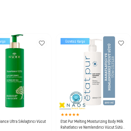
argo
Ücretsiz Kargo
★
★
★
★
★
★
ance Ultra Sıkılaştırıcı Vücut
Etat Pur Melting Moisturizing Body Milk
l
Rahatlatıcı ve Nemlendirici Vücut Sütü