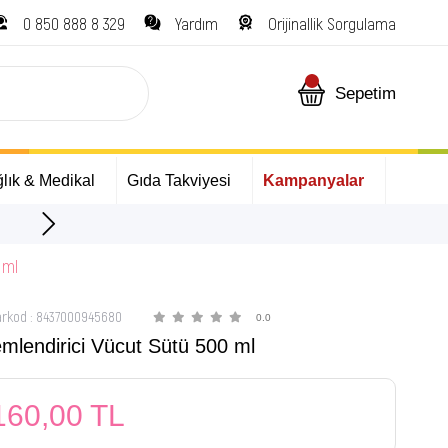
0 850 888 8 329
Yardım
Orijinallik Sorgulama
Sepetim
lık & Medikal
Gıda Takviyesi
Kampanyalar
ÜCRETSİZ Kargo Fırsatı!
 ml
arkod
:
8437000945680
0.0
mlendirici Vücut Sütü 500 ml
160,00 TL