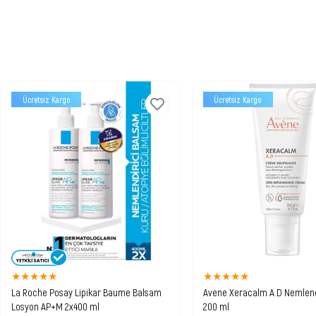
Ücretsiz Kargo
Ücretsiz Kargo
★
★
★
★
★
★
★
★
★
★
La Roche Posay Lipikar Baume Balsam
Avene Xeracalm A.D Nemlend
Losyon AP+M 2x400 ml
200 ml