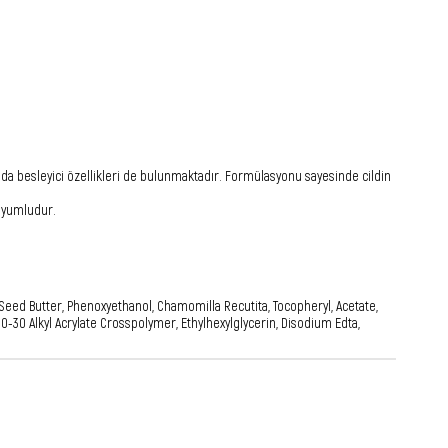
da besleyici özellikleri de bulunmaktadır. Formülasyonu sayesinde cildin
 uyumludur.
ca Seed Butter, Phenoxyethanol, Chamomilla Recutita, Tocopheryl, Acetate,
10-30 Alkyl Acrylate Crosspolymer, Ethylhexylglycerin, Disodium Edta,