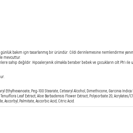
 günlük bakım için tasarlanmış bir üründür. Cildi derinlemesine nemlendirme yanın
 de mevcuttur.
nlere sahip değildir. Hipoalerjenik olmakla beraber bebek ve çocukların cilt Ph’ı ile
ur.
tearyl Ethylhexanoate, Peg-100 Stearate, Cetearyl Alcohol, Dimethicone, Garcinia Indi
Tenuiflora Leaf Extract, Aloe Barbadensis Flower Extract, Polysorbate 20, Acrylates/C
Ascorbyl, Palmitate, Ascorbic Acid, Citric Acid.