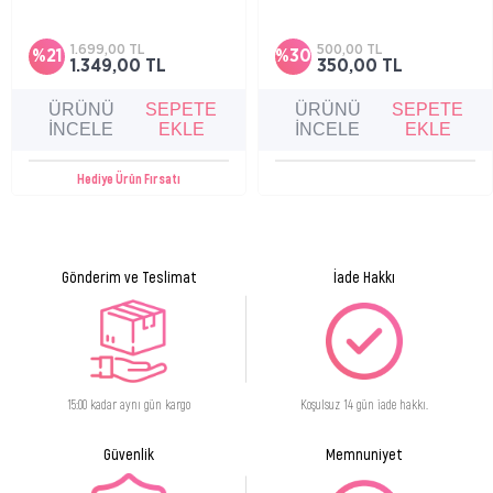
Bebek, çocuk ve yetişkinler için cilt
İnce ve ipeksi köpüğüyle hassas temizlik
kuruluğuna karşı vücut yıkama jeli
sağlayan duş yağıdır.
1.699,00 TL
500,00 TL
%21
%30
1.349,00 TL
350,00 TL
ÜRÜNÜ
SEPETE
ÜRÜNÜ
SEPETE
İNCELE
EKLE
İNCELE
EKLE
Hediye Ürün Fırsatı
Gönderim ve Teslimat
İade Hakkı
15:00 kadar aynı gün kargo
Koşulsuz 14 gün iade hakkı.
Güvenlik
Memnuniyet