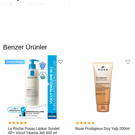
Aktif kömür içerikli doğal yüz ve vücut sabunu
Ürün Faydaları:
Aktif kömürlü cildi nemlendirmeye yardımcı olur
Hem yüz ve hem vücutta kullanılabilir
​Cildi kirden ve yağdan arındırır
Benzer Ürünler
Uygun Cilt Tipi:
Tüm ciltler için
Ücretsiz Kargo
Kullanım Şekli:
Sabunu su ile köpürtüp cildinizi temizleyiniz. Ardından bol su ile durulayınız.
Ürün Bileşimi:
Aqua, Sodium Olivate, Charcoal Powder, Carbon Black.
★
★
★
★
★
★
★
★
★
★
La Roche Posay Lipikar Syndet
Nuxe Prodigieux Duş Yağı 200ml
AP+ Vücut Yıkama Jeli 400 ml