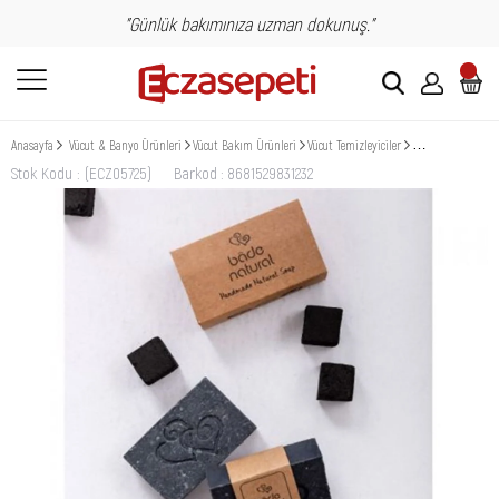
"Günlük bakımınıza uzman dokunuş."
Anasayfa
Vücut & Banyo Ürünleri
Vücut Bakım Ürünleri
Vücut Temizleyiciler
Bade Natural Akti
Stok Kodu
(ECZ05725)
Barkod
:
8681529831232