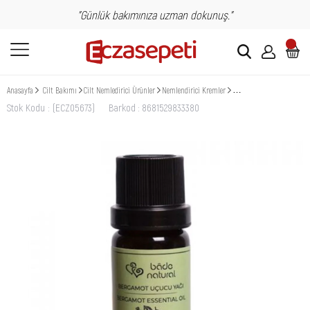
"Günlük bakımınıza uzman dokunuş."
Anasayfa
Cilt Bakımı
Cilt Nemledirici Ürünler
Nemlendirici Kremler
Bade Natural Bergamot Uç
Stok Kodu
(ECZ05673)
Barkod
:
8681529833380