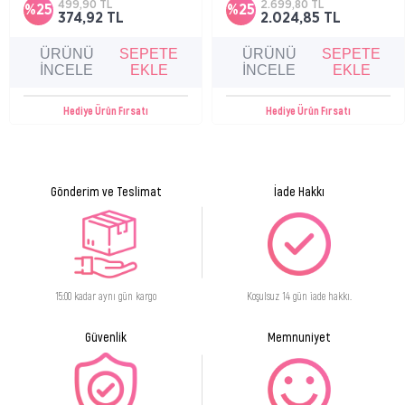
499,90 TL
2.699,80 TL
%25
%25
rahatsızlık hissini azaltmaya yardımcı olur.
374,92 TL
2.024,85 TL
ÜRÜNÜ
SEPETE
ÜRÜNÜ
SEPETE
İNCELE
EKLE
İNCELE
EKLE
Hediye Ürün Fırsatı
Hediye Ürün Fırsatı
Gönderim ve Teslimat
İade Hakkı
15:00 kadar aynı gün kargo
Koşulsuz 14 gün iade hakkı.
Güvenlik
Memnuniyet