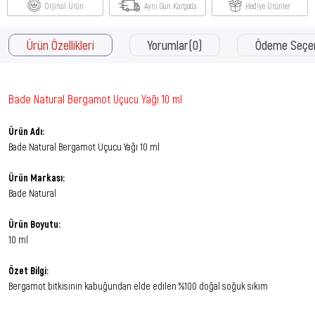
Orjinal Ürün
Aynı Gün Kargoda
Hediye Ürünler
Ürün Özellikleri
Yorumlar
(0)
Ödeme Seçen
Bade Natural Bergamot Uçucu Yağı 10 ml
Ürün Adı:
Bade Natural Bergamot Uçucu Yağı 10 ml
Ürün Markası:
Bade Natural
Ürün Boyutu:
10 ml
Özet Bilgi:
Bergamot bitkisinin kabuğundan elde edilen %100 doğal soğuk sıkım
aromaterapi uçucu yağ.