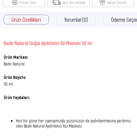
Orjinal Ürün
Aynı Gün Kargoda
Hediye Ürünler
Ürün Özellikleri
Yorumlar
(0)
Ödeme Seçen
Bade Natural Doğal Aydınlatıcı Kil Maskesi 50 ml
Ürün Markası:
Bade Natural
Ürün Boyutu:
50 ml
Ürün Faydaları:
Yeni bir güne her uyanışınızda, yüzünüzün de aydınlanmasına yardımcı
olan Bade Natural Aydınlatıcı Yüz Maskesi.
Cildinizin parlak, ışıltılı ve daha taze bir forma kavuşmasına yardımcı
olur.