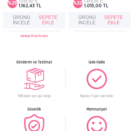
1.549,90 TL
1.450,00 TL
%25
%30
1.162,43 TL
1.015,00 TL
ÜRÜNÜ
SEPETE
ÜRÜNÜ
SEPETE
İNCELE
EKLE
İNCELE
EKLE
Hediye Ürün Fırsatı
Gönderim ve Teslimat
İade Hakkı
15:00 kadar aynı gün kargo
Koşulsuz 14 gün iade hakkı.
Güvenlik
Memnuniyet