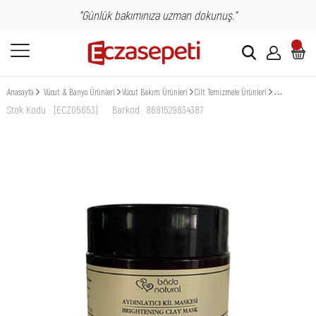
"Günlük bakımınıza uzman dokunuş."
Anasayfa
Vücut & Banyo Ürünleri
Vücut Bakım Ürünleri
Cilt Temizmele Ürünleri
Maske & Peel
Stok Kodu
(ECZ05653)
Barkod
:
8681529834387