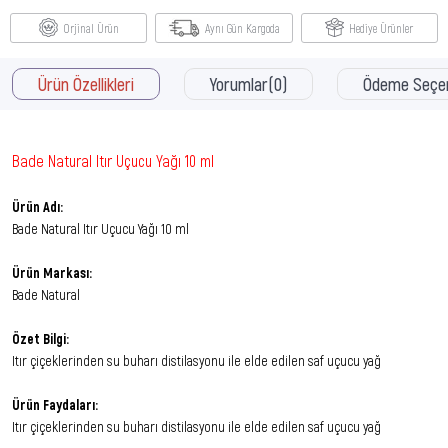
Orjinal Ürün
Aynı Gün Kargoda
Hediye Ürünler
Ürün Özellikleri
Yorumlar
(0)
Ödeme Seçen
Bade Natural Itır Uçucu Yağı 10 ml
Ürün Adı:
Bade Natural Itır Uçucu Yağı 10 ml
Ürün Markası:
Bade Natural
Özet Bilgi:
Itır çiçeklerinden su buharı distilasyonu ile elde edilen saf uçucu yağ
Ürün Faydaları:
Itır çiçeklerinden su buharı distilasyonu ile elde edilen saf uçucu yağ