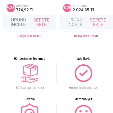
yetişkinler için cilt onarıcı ve koruyucu vücut,
edilmiş bu bakım kiti, cildi derinlemesine
yüz, dudak balsamı.
nemlendirir, yatıştırır ve kuruluk kaynaklı
499,90 TL
2.699,80 TL
%25
%25
rahatsızlık hissini azaltmaya yardımcı olur.
374,92 TL
2.024,85 TL
ÜRÜNÜ
SEPETE
ÜRÜNÜ
SEPETE
İNCELE
EKLE
İNCELE
EKLE
Hediye Ürün Fırsatı
Hediye Ürün Fırsatı
Gönderim ve Teslimat
İade Hakkı
15:00 kadar aynı gün kargo
Koşulsuz 14 gün iade hakkı.
Güvenlik
Memnuniyet