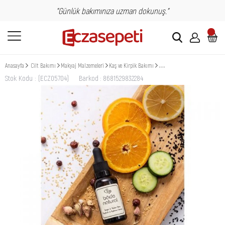
"Günlük bakımınıza uzman dokunuş."
Anasayfa
Cilt Bakımı
Makyaj Malzemeleri
Kaş ve Kirpik Bakımı
Bade Natural Kaş & Kirpik Bes
Stok Kodu
(ECZ05704)
Barkod
:
8681529832284