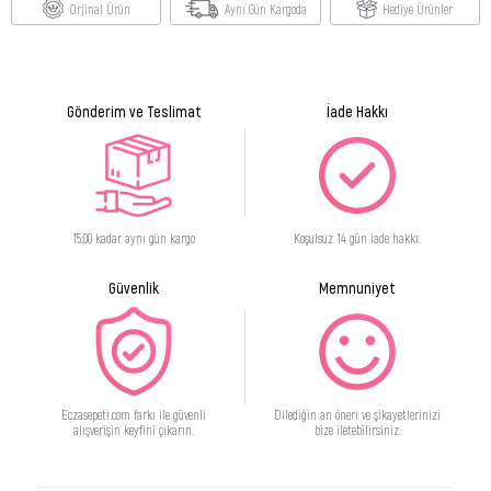
Orjinal Ürün
Aynı Gün Kargoda
Hediye Ürünler
Gönderim ve Teslimat
İade Hakkı
15:00 kadar aynı gün kargo
Koşulsuz 14 gün iade hakkı.
Güvenlik
Memnuniyet
Eczasepeti.com farkı ile güvenli
Dilediğin an öneri ve şikayetlerinizi
alışverişin keyfini çıkarın.
bize iletebilirsiniz.