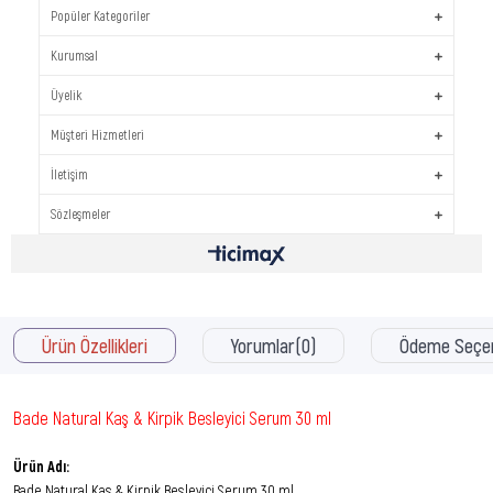
Popüler Kategoriler
Kurumsal
Üyelik
Müşteri Hizmetleri
İletişim
Sözleşmeler
Ürün Özellikleri
Yorumlar
(0)
Ödeme Seçen
Bade Natural Kaş & Kirpik Besleyici Serum 30 ml
Ürün Adı:
Bade Natural Kaş & Kirpik Besleyici Serum 30 ml