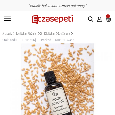
"Günlük bakımınıza uzman dokunuş."
Anasayfa
Saç Bakım Ürünleri
Günlük Bakım
Saç Serumu
Bade Natural Soğuk Sıkım Buğday Özü 
Stok Kodu
(ECZ05696)
Barkod
:
8681529832437