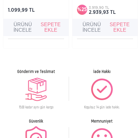
saçlar için geliştirilen saç serumu, saç
olarak geliştirilen bu yoğun bakım serumu, saç
köklerini besleyerek saçların güçlenmesine,
köklerini güçlendirerek daha canlı, dolgun ve
3.919,90 TL
%25
kalınlaşmasına ve sağlıklı uzamasına yardımcı
dayanıklı saç görünümüne yardımcı olur.
1.099,99 TL
2.939,93 TL
olur.
ÜRÜNÜ
SEPETE
ÜRÜNÜ
SEPETE
İNCELE
EKLE
İNCELE
EKLE
Gönderim ve Teslimat
İade Hakkı
15:00 kadar aynı gün kargo
Koşulsuz 14 gün iade hakkı.
Güvenlik
Memnuniyet