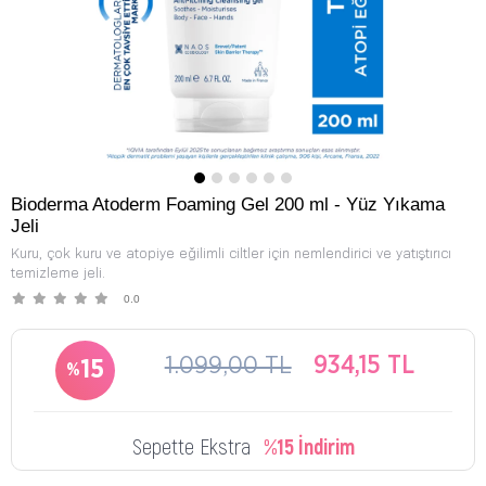
Bioderma Atoderm Foaming Gel 200 ml - Yüz Yıkama
Jeli
Kuru, çok kuru ve atopiye eğilimli ciltler için nemlendirici ve yatıştırıcı
temizleme jeli.
0.0
1.099,00 TL
934,15 TL
15
Sepette Ekstra
%15 İndirim