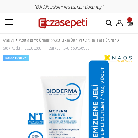
"Günlük bakımınıza uzman dokunuş."
Anasayfa
Vücut & Banyo Ürünleri
Vücut Bakım Ürünleri
Cilt Temizmele Ürünleri
Misel Su
Bio
Stok Kodu
(ECZ00280)
Barkod
:
3401560936988
Kargo Bedava