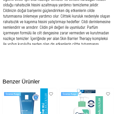
olduğu rahatsızlık hissini azaltmaya yardımcı temizleme jelidir.
Cildinizin doğal bariyerini güçlendirirken dış etkenlerin cilde
tutunmasına önlemeye yardımcı olur. Ciltteki kuruluk nedeniyle oluşan
rahatsızlık ve kaşınma hissini yatıştırmayı hedefler. Cildi derinlemesine
nemlendirir ve arındırır. Cildin pH değeri ile uyumludur. Parfüm
içermeyen formülü ile cilt dengesine zarar vermeden ve kurutmadan
nazikçe temizler. İçeriğinde yer alan Skin Barrier Therapy kompleksi
ile yoğun kuruluğa neden olan dış etkenlerin ciltte tutunmasını
önlemeye yardımcı olurken ciltte meydana gelen rahatsızlık hissine
karşı etkili bakım sağlar. İçerdiği Vitamin PP ile cildin koruyucu
bariyerinin güçlendirilmesine destek olur. Yüz ve vücut için kullanımı
uygundur. Yetişkinler, çocuklar ve bebekler (prematüre bebekler
hariç) tüm ailenin kullanabilmesi için uygundur.
Kullanım Önerisi:
Benzer Ürünler
Nemli yüz ve vücudunuza masaj yaparak köpürtünüz ve bol su ile
durulayınız. Nazikçe kurulayınız. Etki bir sonuç için Atoderm Intensive
Ücretsiz Kargo
Ücretsiz Kargo
Balm ile kullanmanızı tavsiye ederiz.
Uygun Cilt Tipi: