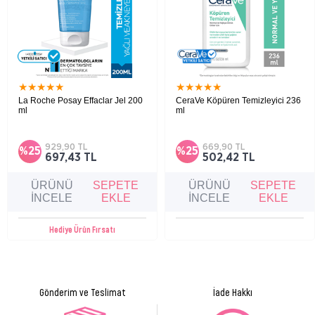
Kuru, çok kuru ve atopiye eğilimli ciltler.
Ürün İçeriği:
AQUA/WATER/EAU, SODİUM LAURETH SULFATE, LAURYL GLUCOSİDE, PEG-
200 HYDROGENATED GLYCERYL PALMATE, DİSODİUM EDTA, PEG-7 GLYCERYL
COCOATE, SODİUM CHLORİDE, CAPRYLYL GLYCOL, ZİNC SULFATE, COPPER
★
★
★
★
★
★
★
★
★
★
SULFATE, SODİUM HYDROXİDE, CİTRİC ACİD, POLYSORBATE 20, NİACİNAMİDE,
La Roche Posay Effaclar Jel 200
CeraVe Köpüren Temizleyici 236
ml
ml
FRUCTOOLİGOSACCHARİDES, MANNİTOL, XYLİTOL, RHAMNOSE.
Yağlı ve akneye eğilimli ciltler için sabun
Normal ve yağlı ciltler için, cildi fazla yağ ve
içermeyen temizleyici jel.
kirden arındırıcı köpüren temizleyici
Ürün Formu
Jel
929,90 TL
669,90 TL
%25
%25
697,43 TL
502,42 TL
ÜRÜNÜ
SEPETE
ÜRÜNÜ
SEPETE
İNCELE
EKLE
İNCELE
EKLE
Hediye Ürün Fırsatı
Gönderim ve Teslimat
İade Hakkı