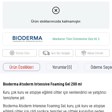
Ürün stoklarımızda kalmamıştır.
Markanın Tüm Ürünlerine Göz At
Orjinal Ürün
Aynı Gün Kargoda
Hediye Ürünler
Ürün Özellikleri
Yorumlar
(0)
Ödeme Seçen
Bioderma Atoderm Intensive Foaming Gel 200 ml
Kuru, çok kuru ve atopiye eğilimli ciltler için nemlendirici ve yatıştırıcı
temizleme jeli.
Bioderma Atoderm Intensive Foaming Gel, kuru, çok kuru ve atopiye
eğilimli ciltler için cildi nazikçe temizler ve ciltteki kuruluğun neden