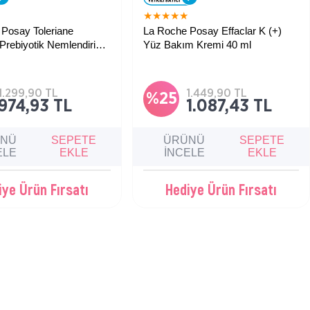
★
★
★
★
★
★
Posay Toleriane
La Roche Posay Effaclar K (+)
 Prebiyotik Nemlendirici
Yüz Bakım Kremi 40 ml
ml
er için cilt bariyerini
Yağlı ve akneye eğilimli ciltler için
e güçlendirici prebiyotik
geliştirilmiş 8 saate kadar sebum
ci bakım kremi.
(yağ) düzenleyici etkiye sahip yüz
bakım kremi.
1.299,90 TL
1.449,90 TL
%25
974,93 TL
1.087,43 TL
ÜNÜ
SEPETE
ÜRÜNÜ
SEPETE
ELE
EKLE
İNCELE
EKLE
iye Ürün Fırsatı
Hediye Ürün Fırsatı