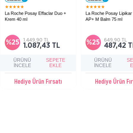
★
★
★
★
★
★
★
★
★
★
La Roche Posay Effaclar Duo +
La Roche Posay Lipika
Krem 40 ml
AP+ M Balm 75 ml
Yağlı, akneye ve cilt kusurlarına
Çok kuru ve atopiye eğiliml
eğilimli ciltler için sivilce ve siyah
sahip bebek, çocuk ve yetiş
noktalara karşı etkili bakım kremi.
kuruluk karşıtı nemlendiric
1.449,90 TL
649,90 TL
%25
%25
1.087,43 TL
487,42 T
ÜRÜNÜ
SEPETE
ÜRÜNÜ
S
İNCELE
EKLE
İNCELE
Hediye Ürün Fırsatı
Hediye Ürün Fır