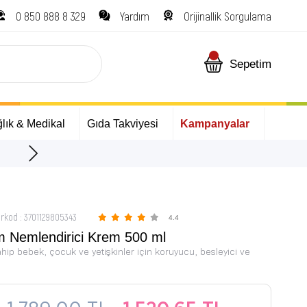
0 850 888 8 329
Yardım
Orijinallik Sorgulama
Sepetim
lık & Medikal
Gıda Takviyesi
Kampanyalar
ÜCRETSİZ Kargo Fırsatı!
rkod
:
3701129805343
4.4
 Nemlendirici Krem 500 ml
hip bebek, çocuk ve yetişkinler için koruyucu, besleyici ve