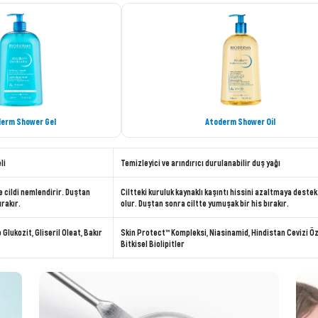
erm Shower Gel
Atoderm Shower Oil
li
Temizleyici ve arındırıcı durulanabilir duş yağı
e cildi nemlendirir. Duştan
Ciltteki kuruluk kaynaklı kaşıntı hissini azaltmaya destek
ırakır.
olur. Duştan sonra ciltte yumuşak bir his bırakır.
Glukozit, Gliseril Oleat, Bakır
Skin Protect™ Kompleksi, Niasinamid, Hindistan Cevizi Öz
Bitkisel Biolipitler