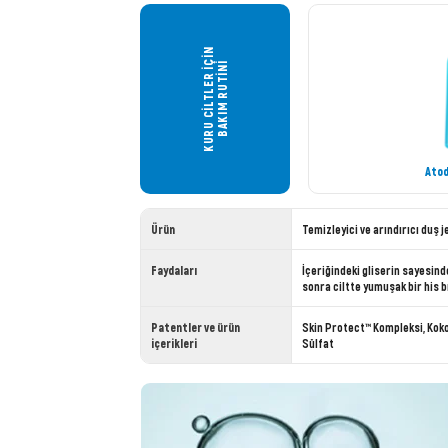
KURU CİLTLER İÇİN
BAKIM RUTİNİ
Atod
Ürün
Temizleyici ve arındırıcı duş je
Faydaları
İçeriğindeki gliserin sayesind
sonra ciltte yumuşak bir his b
Patentler ve ürün
Skin Protect™ Kompleksi, Koko 
içerikleri
Sülfat