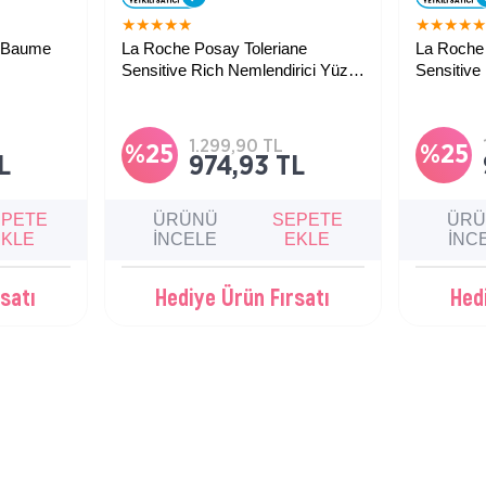
★
★
★
★
★
★
★
★
★
r Baume
La Roche Posay Toleriane
La Roche 
Sensitive Rich Nemlendirici Yüz
Sensitive
Kremi 40 ml
Krem 40 
i cilde
Kuru ve hasas ciltler için cilt bariyerini
Hassas ciltl
kinler için
onarıcı ve koruyucu, rahatlatıcı günlük
koruyucu v
i balsam.
nemlendirici bakım krem.
nemlendiri
1.299,90 TL
%25
%25
L
974,93 TL
EPETE
ÜRÜNÜ
SEPETE
ÜR
EKLE
İNCELE
EKLE
İNC
satı
Hediye Ürün Fırsatı
Hed