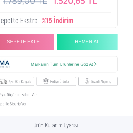
1.789,00 TL
1.520,65 TL
Sepette Ekstra
%15 İndirim
Markanın Tüm Ürünlerine Göz At
Aynı Gün Kargoda
Hediye Ürünler
Güvenli Alışveriş
Fiyat Düşünce Haber Ver
p İle Sipariş Ver
Ürün Kullanım Uyarısı