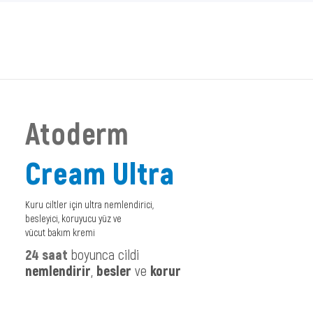
Atoderm
Cream Ultra
Kuru ciltler için ultra nemlendirici,
besleyici, koruyucu yüz ve
vücut bakım kremi
24 saat
boyunca cildi
nemlendirir
,
besler
ve
korur