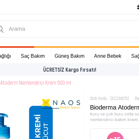
ğlığı
Saç Bakım
Güneş Bakım
Anne Bebek
Sağ
İlk Alışverişinize Özel Hediyeler
Atoderm Nemlendirici Krem 500 ml
Stok Kodu
(ECZ00273)
Ba
Bioderma Atoderm
Kuru ve çok kuru cilde sa
nemlendirici bakım kremi.