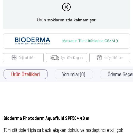
Ürün stoklarımızda kalmamıştır.
Markanın Tüm Ürünlerine Göz At
Orjinal Ürün
Aynı Gün Kargoda
Hediye Ürünler
Ürün Özellikleri
Yorumlar
(0)
Ödeme Seçen
Bioderma Photoderm Aquafluid SPF50+ 40 ml
Tüm cilt tipleri için su bazlı, akışkan dokulu ve matlaştırıcı etkili çok