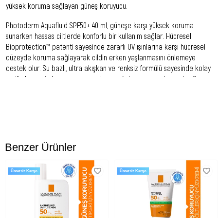
yüksek koruma sağlayan güneş koruyucu.
Photoderm Aquafluid SPF50+ 40 ml, güneşe karşı yüksek koruma
sunarken hassas ciltlerde konforlu bir kullanım sağlar. Hücresel
Bioprotection™ patenti sayesinde zararlı UV ışınlarına karşı hücresel
düzeyde koruma sağlayarak cildin erken yaşlanmasını önlemeye
destek olur. Su bazlı, ultra akışkan ve renksiz formülü sayesinde kolay
emilir, beyaz iz bırakmaz ve parlamayı önlemeye yardımcı olur. Sun
Active Defense™ teknolojisiyle UVB ışınlarına karşı güçlü bir koruma
sunarken UVA ışınlarına karşı biyolojik savunmayı güçlendirir, cildin
doğal koruma mekanizmasını destekler. Güneş kaynaklı hasara karşı
etkili koruma sağlayarak cildin sağlıklı görünümünü korur.
Kullanım Önerisi:
Benzer Ürünler
Kullanmadan önce iyice çalkalayın. Güneşe çıkmadan önce yüz
bölgesine bolca ve eşit şekilde uygulayın. 2 saatte bir, ayrıca yüzme,
terleme veya havluyla kurulama sonrası yeniden uygulayın. Göz
Ücretsiz Kargo
Ücretsiz Kargo
çevresiyle temas ettirmeyin.
Uygun Cilt Tipi:
Hassas, normal, karma ve yağlı ciltler.