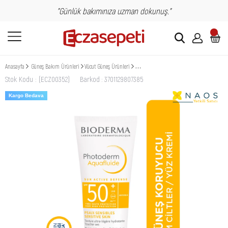
"Günlük bakımınıza uzman dokunuş."
Anasayfa
Güneş Bakım Ürünleri
Vücut Güneş Ürünleri
Bioderma Photoderm Aquafluid SPF50+ 40 
Stok Kodu
(ECZ00352)
Barkod
:
3701129807385
Kargo Bedava