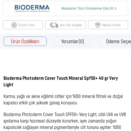
Markanın Tüm Ürünlerine Göz At
Orjinal Ürün
Aynı Gün Kargoda
Hediye Ürünler
Ürün Özellikleri
Yorumlar
(0)
Ödeme Seçen
Bioderma Photoderm Cover Touch Mineral Spf50+ 40 gr Very
Light
Karma, yağlı ve akne eğilimli ciltler için %100 mineral filtreli ve doğal
kapatıcı etkili çok yüksek güneş koruyucu.
Bioderma Photoderm Cover Touch SPF50+ Very Light, cildi UVA ve UVB
ışınlarına karşı hücresel düzeyde korurken, aynı zamanda yoğun
kapatıcılık sağlayan mineral pigmentleriyle cilt tonunu eşitler. %100