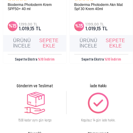
3 DİİSOSTEARATE, IRON OXİDES (CI 77492), TRİETHOXYCAPRYLYLSİLANE,
Bioderma Photoderm Krem
Bioderma Photoderm Akn Mat
MAGNESİUM SULFATE, PENTYLENE GLYCOL, PROPANEDİOL, STEARALKONİUM
SPF50+ 40 ml
Spf 30 Krem 40ml
Kuru ve çok kuru ciltler için çok yüksek
Karma, yağlı ve akneye eğilimli ciltler için
HECTORİTE, HYDROGENATED LECİTHİN, IRON OXİDES (CI 77491),
koruma sağlayan ve nemlendirici güneş
uzun süre matlaştırıcı etkiye sahip güneş
DİMETHİCONE, SODİUM CİTRATE, PROPYLENE CARBONATE, ECTOİN,
koruyucu.
koruyucu.
1.199,00 TL
1.199,00 TL
%15
%15
MANNİTOL, PROPYL GALLATE, XYLİTOL, IRON OXİDES (CI 77499), RHAMNOSE,
1.019,15 TL
1.019,15 TL
CİTRİC ACİD, LAUROYL LYSİNE, TOCOPHEROL, FRUCTOOLİGOSACCHARİDES,
ÜRÜNÜ
SEPETE
ÜRÜNÜ
SEPETE
CAPRYLİC/CAPRİC TRİGLYCERİDE, LAMİNARİA OCHROLEUCA EXTRACT.
İNCELE
EKLE
İNCELE
EKLE
Sepette Ekstra
%10 İndirim
Sepette Ekstra
%10 İndirim
Gönderim ve Teslimat
İade Hakkı
15:00 kadar aynı gün kargo
Koşulsuz 14 gün iade hakkı.