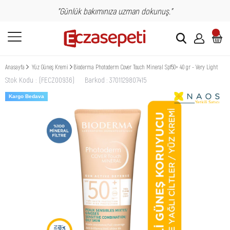
"Günlük bakımınıza uzman dokunuş."
Anasayfa
Yüz Güneş Kremi
Bioderma Photoderm Cover Touch Mineral Spf50+ 40 gr - Very Light
Stok Kodu
(FECZ00936)
Barkod
:
3701129807415
Kargo Bedava