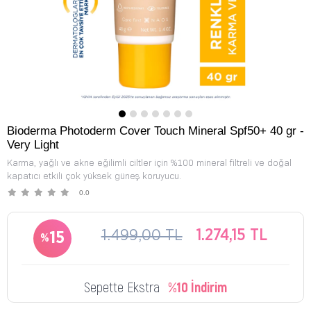
Bioderma Photoderm Cover Touch Mineral Spf50+ 40 gr -
Very Light
Karma, yağlı ve akne eğilimli ciltler için %100 mineral filtreli ve doğal
kapatıcı etkili çok yüksek güneş koruyucu.
0.0
1.499,00 TL
1.274,15 TL
15
Sepette Ekstra
%10 İndirim