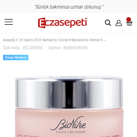
"Günlük bakımınıza uzman dokunuş."
Anasayfa
Cilt Bakımı
Cilt Nemledirici Ürünler
Nemlendirici Kremler
BioNike Defence Hydractiv
Stok Kodu
(ECZ05835)
Barkod
:
8029041115056
Kargo Bedava