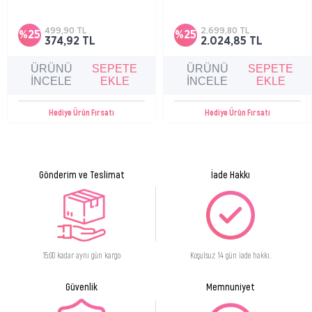
Kuru ve hassas cilde sahip bebek, çocuk ve
Kuru ve hassas ciltler için özel olarak formüle
yetişkinler için cilt onarıcı ve koruyucu vücut,
edilmiş bu bakım kiti, cildi derinlemesine
yüz, dudak balsamı.
nemlendirir, yatıştırır ve kuruluk kaynaklı
499,90 TL
2.699,80 TL
Ürün Formu
%25
Jel
Krem
%25
rahatsızlık hissini azaltmaya yardımcı olur.
374,92 TL
2.024,85 TL
ÜRÜNÜ
SEPETE
ÜRÜNÜ
SEPETE
İNCELE
EKLE
İNCELE
EKLE
Hediye Ürün Fırsatı
Hediye Ürün Fırsatı
Gönderim ve Teslimat
İade Hakkı
15:00 kadar aynı gün kargo
Koşulsuz 14 gün iade hakkı.
Güvenlik
Memnuniyet