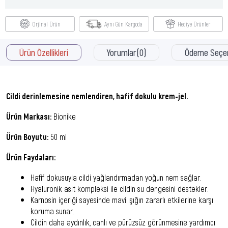
Orjinal Ürün
Aynı Gün Kargoda
Hediye Ürünler
Ürün Özellikleri
Yorumlar
(0)
Ödeme Seçen
Cildi derinlemesine nemlendiren, hafif dokulu krem-jel.
Ürün Markası:
Bionike
Ürün Boyutu:
50 ml
Ürün Faydaları:
Hafif dokusuyla cildi yağlandırmadan yoğun nem sağlar.
Hyaluronik asit kompleksi ile cildin su dengesini destekler.
Karnosin içeriği sayesinde mavi ışığın zararlı etkilerine karşı
koruma sunar.
Cildin daha aydınlık, canlı ve pürüzsüz görünmesine yardımcı