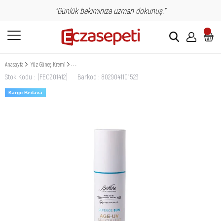
"Günlük bakımınıza uzman dokunuş."
Anasayfa
Yüz Güneş Kremi
BioNike Defence Sun Age Uv Specialist Spf 50 Matlaştırıcı Koruma 50 ml
Stok Kodu
(FECZ01412)
Barkod
:
8029041101523
Kargo Bedava