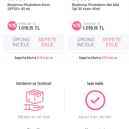
methacrylate copolymer, synthetic fluorphlogopite, ectoin, honey
Bioderma Photoderm Krem
Bioderma Photoderm Akn Mat
cocoates, cellulose, tocopheryl acetate, glycerin, zeolite, caprylyl
SPF50+ 40 ml
Spf 30 Krem 40ml
Kuru ve çok kuru ciltler için çok yüksek
Karma, yağlı ve akneye eğilimli ciltler için
glycol, xanthan gum, ethylhexylglycerin, polyglyceryl-6 behenate,
koruma sağlayan ve nemlendirici güneş
uzun süre matlaştırıcı etkiye sahip güneş
hydrolyzed hyaluronic acid, panthenol, allantoin, sclerotium gum,
koruyucu.
koruyucu.
1.199,00 TL
1.199,00 TL
%15
%15
coco-glucoside, pentylene glycol, caprylhydroxamic acid, algin, serine,
1.019,15 TL
1.019,15 TL
disodium lauryl sulfosuccinate, lactobillus ferment, acacia senegal
ÜRÜNÜ
SEPETE
ÜRÜNÜ
SEPETE
gum, tocopherol, trisodium ethylenediamine disuccinate
İNCELE
EKLE
İNCELE
EKLE
Sepette Ekstra
%10 İndirim
Sepette Ekstra
%10 İndirim
Gönderim ve Teslimat
İade Hakkı
15:00 kadar aynı gün kargo
Koşulsuz 14 gün iade hakkı.