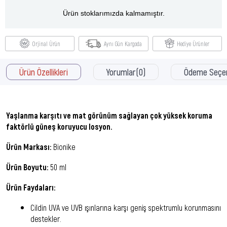
Ürün stoklarımızda kalmamıştır.
Orjinal Ürün
Aynı Gün Kargoda
Hediye Ürünler
Ürün Özellikleri
Yorumlar
(0)
Ödeme Seçen
Yaşlanma karşıtı ve mat görünüm sağlayan çok yüksek koruma
faktörlü güneş koruyucu losyon.
Ürün Markası:
Bionike
Ürün Boyutu:
50 ml
Ürün Faydaları:
Cildin UVA ve UVB ışınlarına karşı geniş spektrumlu korunmasını
destekler.