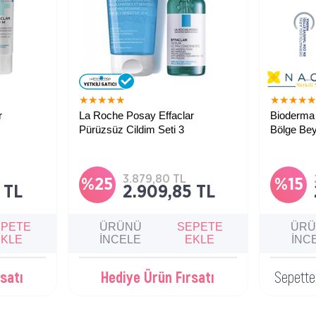
★
★
★
★
★
★
★
★
★
r
La Roche Posay Effaclar
Bioderma
Pürüzsüz Cildim Seti 3
Bölge Bey
in bakım
Düzensiz ve yağlı ciltler için temizlik,
Hassas, öz
set, cildin
sebum kontrolü ve leke görünümünü
bölgelerde
rin
azaltmaya yardımcı bakım seti.
azaltmaya y
dengesinin
tonunu eşi
3.879,80 TL
nemlendiric
%25
%15
 TL
2.909,85 TL
kremi.
EPETE
ÜRÜNÜ
SEPETE
ÜR
EKLE
İNCELE
EKLE
İNC
satı
Hediye Ürün Fırsatı
Sepett