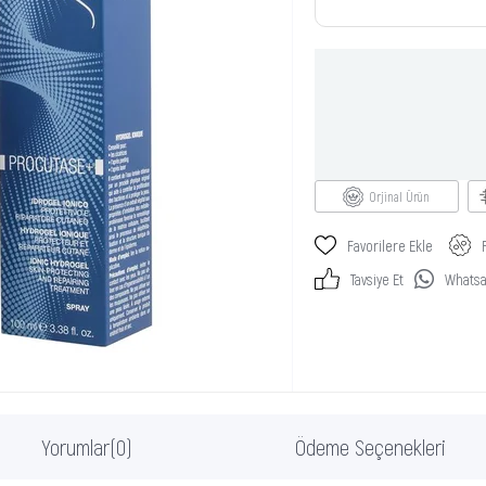
Orjinal Ürün
Favorilere Ekle
Tavsiye Et
Whatsap
Yorumlar
(0)
Ödeme Seçenekleri