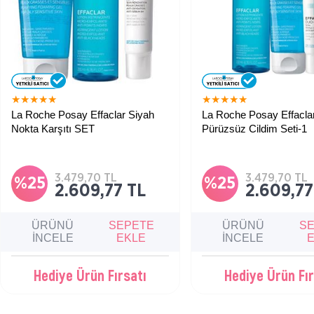
★
★
★
★
★
★
★
★
★
★
La Roche Posay Effaclar Siyah
La Roche Posay Effacla
Nokta Karşıtı SET
Pürüzsüz Cildim Seti-1
Gözenek tıkanıklığı, fazla yağlanma
Düzensiz ve yağlı ciltler iç
ve siyah nokta görünümüyle
rutinini tamamlayan bu üçlü 
mücadele eden ciltler için geliştirilen
temizlenmesine, gözenekle
bu özel bakım seti, cildi
arındırılmasına ve sebum 
3.479,70 TL
3.479,70 TL
derinlemesine temizleyip arındırırken
korunmasına yardımcı olur.
%25
%25
2.609,77 TL
2.609,77
pürüzsüz ve mat bir görünüm
kazandırır.
ÜRÜNÜ
SEPETE
ÜRÜNÜ
S
İNCELE
EKLE
İNCELE
Hediye Ürün Fırsatı
Hediye Ürün Fır