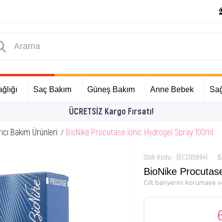
ğlığı
Saç Bakım
Güneş Bakım
Anne Bebek
Sağ
İlk Alışverişinize Özel Hediyeler
ıcı Bakım Ürünleri
BioNike Procutase Ionic Hydrogel Spray 100ml
Stok Kodu
(ECZ05894)
B
BioNike Procutas
Cilt bariyerini korumaya v