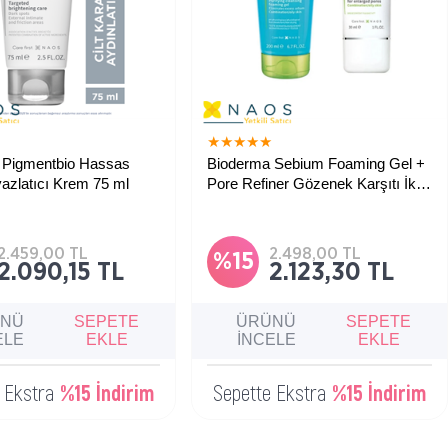
★
★
★
★
★
★
 Pigmentbio Hassas
Bioderma Sebium Foaming Gel +
azlatıcı Krem 75 ml
Pore Refiner Gözenek Karşıtı İkili
Bakım Seti
el bölgeler ve eklem
Temizleyici jel ve gözenek karşıtı
 görülen kararmaları
kremden oluşan bu ikili set, yağlı ve
ardımcı, aydınlatıcı ve cilt
karma ciltler için etkili bakım sunar;
tlemeye yardımcı
cildinizi arındırır ve gözenek
2.459,00 TL
2.498,00 TL
i ve yatıştırıcı bakım
görünümünü azaltmaya yardımcı olur.
%15
2.090,15 TL
2.123,30 TL
ÜNÜ
SEPETE
ÜRÜNÜ
SEPETE
ELE
EKLE
İNCELE
EKLE
e Ekstra
%15 İndirim
Sepette Ekstra
%15 İndirim