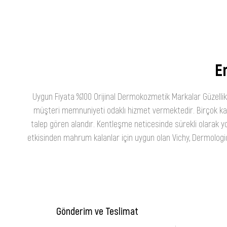
En
Uygun Fiyata %100 Orijinal Dermokozmetik Markalar Güzellik
müşteri memnuniyeti odaklı hizmet vermektedir. Birçok kateg
talep gören alandır. Kentleşme neticesinde sürekli olarak yo
etkisinden mahrum kalanlar için uygun olan Vichy, Dermologica
Gönderim ve Teslimat