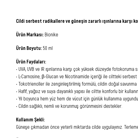
Cildi serbest radikallere ve güneşin zararlı ışınlarına karşı
Ürün Markası:
Bionike
Ürün Boyutu:
50 ml
Ürün Faydaları:
• UVA, UVB ve IR ışınlarına karşı çok yüksek düzeyde fotokoruma s
• L-Carnosine, β-Glucan ve Nicotinamide içeriği ile ciltteki serbest
• Tokotrienoller ile zenginleştirilmiş formülü, cildin doğal savun
• Hafif, yağsız ve suya dayanıklı yapısı ile ciltte konforlu bir kullan
• Yıl boyunca hem yüz hem de vücut için günlük kullanıma uygundu
• Cildin sağlıklı, nemli ve korunmuş görünmesini destekler.
Kullanım Şekli:
Güneşe çıkmadan önce yeterli miktarda cilde uygulayınız. Terleme