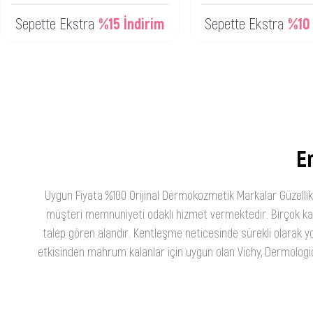
Sepette Ekstra
%15 İndirim
Sepette Ekstra
%10 
En
Uygun Fiyata %100 Orijinal Dermokozmetik Markalar Güzellik
müşteri memnuniyeti odaklı hizmet vermektedir. Birçok kateg
talep gören alandır. Kentleşme neticesinde sürekli olarak yo
etkisinden mahrum kalanlar için uygun olan Vichy, Dermologica