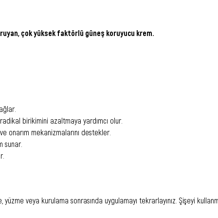
 koruyan, çok yüksek faktörlü güneş koruyucu krem.
ağlar.
 radikal birikimini azaltmaya yardımcı olur.
ma ve onarım mekanizmalarını destekler.
ım sunar.
r.
, yüzme veya kurulama sonrasında uygulamayı tekrarlayınız. Şişeyi kullan