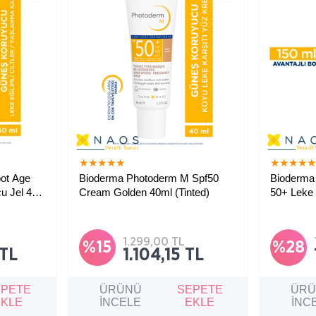
★
★
★
★
★
★
★
★
★
ot Age
Bioderma Photoderm M Spf50
Bioderma
u Jel 40
Cream Golden 40ml (Tinted)
50+ Leke 
150 ml
 ciltler
Lekeli ve lekeye eğilimli ciltler için
Leke sorun
sağlayan
çok yüksek koruma sağlayan renkli
yüksek ko
güneş koruyucu.
koruyucu.
1.299,00 TL
%15
%28
 TL
1.104,15 TL
EPETE
ÜRÜNÜ
SEPETE
ÜR
EKLE
İNCELE
EKLE
İNC