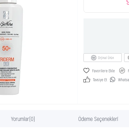
Orjinal Ürün
Favorilere Ekle
Tavsiye Et
Whatsap
Yorumlar
(0)
Ödeme Seçenekleri