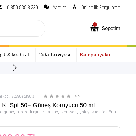
0 850 888 8 329
Yardım
Orijinallik Sorgulama
Sepetim
lık & Medikal
Gıda Takviyesi
Kampanyalar
ÜCRETSİZ Kargo Fırsatı!
arkod
:
8029041219013
0.0
A.K. Spf 50+ Güneş Koruyucu 50 ml
ve güneşin zararlı ışınlarına karşı koruyan, çok yüksek faktörlü