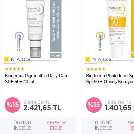
★
★
★
★
★
★
★
★
★
★
Bioderma Pigmentbio Daily Care
Bioderma Photoderm Sp
SPF 50+ 40 ml
Spf 50 + Güneş Koruyuc
ml
Leke sorunu yaşayan hassas ciltler
Leke eğilimli normal ve kuru
için, leke görünümünü azaltıcı,
için yaşlanma karşıtı etki 
aydınlatıcı ve güneşten koruyucu
yüksek güneş koruyucu.
gündüz bakım kremi.
2.849,00 TL
1.649,00 TL
%15
%15
2.421,65 TL
1.401,65
ÜRÜNÜ
SEPETE
ÜRÜNÜ
S
İNCELE
EKLE
İNCELE