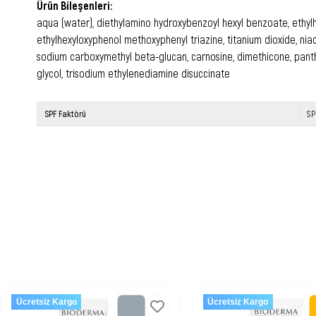
Ürün Bileşenleri:
aqua (water), diethylamino hydroxybenzoyl hexyl benzoate, ethylhex
ethylhexyloxyphenol methoxyphenyl triazine, titanium dioxide, nia
sodium carboxymethyl beta-glucan, carnosine, dimethicone, panthe
glycol, trisodium ethylenediamine disuccinate
SPF Faktörü
SP
Ücretsiz Kargo
Ücretsiz Kargo