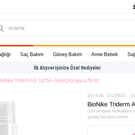
ğlığı
Saç Bakım
Güneş Bakım
Anne Bebek
Sağ
İlk Alışverişinize Özel Hediyeler
BioNike Triderm A.K. Spf 50+ Güneş Koruyucu 50 ml
Stok Kodu
(ECZ05823)
B
BioNike Triderm 
Cildi serbest radikallere 
güneş koruyucu krem.