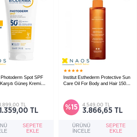
★
★
★
★
★
★
 Photoderm Spot SPF
Institut Esthederm Protective Sun
Karşıtı Güneş Kremi
Care Oil For Body and Hair 150
ml
u yaşayan ciltler için çok
Bronzlaştırıcı ve koruyucu vücuda ve
ruma sağlayan güneş
saçlara uygulanabilen güneş yağı
1.899,00 TL
4.549,00 TL
%15
1.359,00 TL
3.866,65 TL
ÜNÜ
SEPETE
ÜRÜNÜ
SEPETE
ELE
EKLE
İNCELE
EKLE