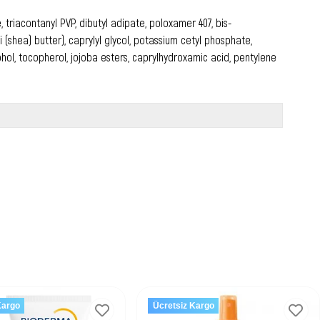
 triacontanyl PVP, dibutyl adipate, poloxamer 407, bis-
(shea) butter), caprylyl glycol, potassium cetyl phosphate,
hol, tocopherol, jojoba esters, caprylhydroxamic acid, pentylene
Kargo
Ücretsiz Kargo