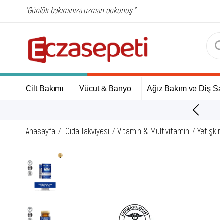
"Günlük bakımınıza uzman dokunuş."
Cilt Bakımı
Vücut & Banyo
Ağız Bakım ve Diş Sa
ÜCRETSİZ Kargo Fırsatı!
Anasayfa
Gıda Takviyesi
Vitamin & Multivitamin
Yetişki