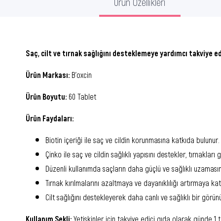
Ürün Özellikleri
Saç, cilt ve tırnak sağlığını desteklemeye yardımcı takviye ed
Ürün Markası:
B’oxcin
Ürün Boyutu:
60 Tablet
Ürün Faydaları:
Biotin içeriği ile saç ve cildin korunmasına katkıda bulunur.
Çinko ile saç ve cildin sağlıklı yapısını destekler, tırnakları g
Düzenli kullanımda saçların daha güçlü ve sağlıklı uzamasın
Tırnak kırılmalarını azaltmaya ve dayanıklılığı artırmaya kat
Cilt sağlığını destekleyerek daha canlı ve sağlıklı bir görü
Kullanım Şekli:
Yetişkinler için takviye edici gıda olarak günde 1 ta