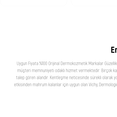
En
Uygun Fiyata %100 Orijinal Dermokozmetik Markalar Güzellik
müşteri memnuniyeti odaklı hizmet vermektedir. Birçok kateg
talep gören alandır. Kentleşme neticesinde sürekli olarak yo
etkisinden mahrum kalanlar için uygun olan Vichy, Dermologica