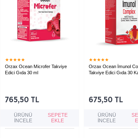
★
★
★
★
★
★
★
★
★
★
Orzax Ocean Microfer Takviye
Orzax Ocean İmunol C
Edici Gıda 30 ml
Takviye Edici Gıda 30 K
Çocuklarda demir eksikliğine bağlı
Bağışıklık sistemini deste
kansızlık, iştahsızlık, halsizlik ve
vücudu hastalıklara karşı
bağışıklık zayıflığını gidermeye
yardımcı olan kapsül form
yardımcı olan takviye edici gıda.
takviye edici gıda.
765,50 TL
675,50 TL
ÜRÜNÜ
SEPETE
ÜRÜNÜ
S
İNCELE
EKLE
İNCELE