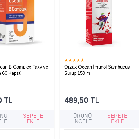
★
★
★
★
★
★
ean B Complex Takviye
Orzax Ocean İmunol Sambucus
a 60 Kapsül
Şurup 150 ml
aminler ile enerji üretimini
Bağışıklık sistemini güçlendirmeye ve
ye, yorgunluk ve bitkinliği
vücudun hastalıklara karşı direncini
sinir sistemi ve cilt, saç
artırmaya yardımcı olan meyvemsi
korumaya yardımcı takviye
tadı ile çocuklara uygun sıvı takviye
edici gıda.
0 TL
489,50 TL
ÜNÜ
SEPETE
ÜRÜNÜ
SEPETE
ELE
EKLE
İNCELE
EKLE