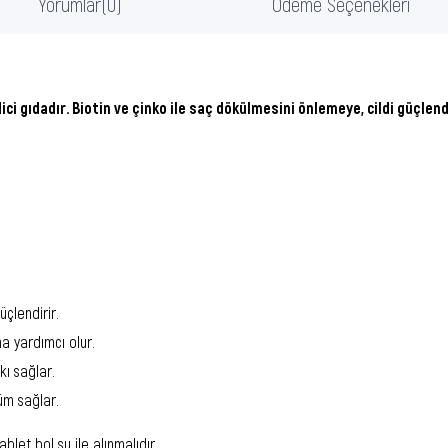
Yorumlar
(0)
Ödeme Seçenekleri
ici gıdadır. Biotin ve çinko ile saç dökülmesini önlemeye, cildi güçlen
üçlendirir.
a yardımcı olur.
kı sağlar.
nüm sağlar.
blet bol su ile alınmalıdır.