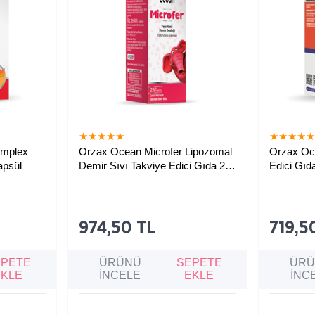
★
★
★
★
★
★
★
★
★
omplex
Orzax Ocean Microfer Lipozomal
Orzax Oc
apsül
Demir Sıvı Takviye Edici Gıda 250
Edici Gıd
ml
klemeye ve
Demir eksikliğine bağlı kansızlık,
B grubu vit
 korumaya
halsizlik, solgunluk ve bağışıklık
destekleme
undaki
zayıflığına karşı destek sağlayan
azaltmaya, 
takviye edici gıda.
sağlığını 
edici gıda.
974,50 TL
719,5
EPETE
ÜRÜNÜ
SEPETE
ÜR
EKLE
İNCELE
EKLE
İNC