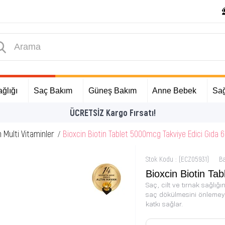
ğlığı
Saç Bakım
Güneş Bakım
Anne Bebek
Sağ
İlk Alışverişinize Özel 
n Multi Vitaminler
Bioxcin Biotin Tablet 5000mcg Takviye Edici Gıda 6
Stok Kodu
(ECZ05931)
B
Bioxcin Biotin Ta
Saç, cilt ve tırnak sağlığ
saç dökülmesini önlemeye,
katkı sağlar.