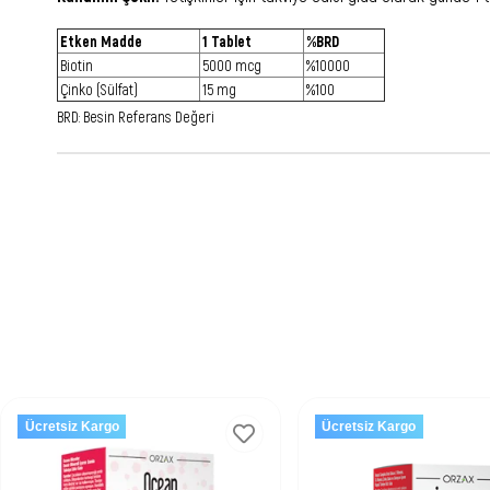
Etken Madde
1 Tablet
%BRD
Biotin
5000 mcg
%10000
Çinko (Sülfat)
15 mg
%100
BRD: Besin Referans Değeri
Ücretsiz Kargo
Ücretsiz Kargo