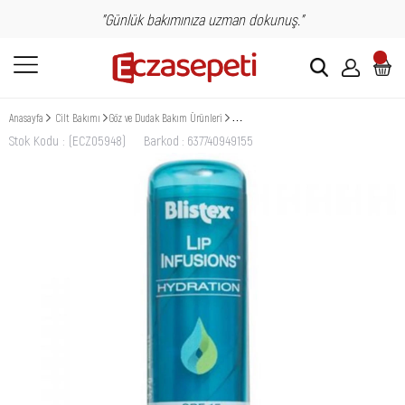
"Günlük bakımınıza uzman dokunuş."
Anasayfa
Cilt Bakımı
Göz ve Dudak Bakım Ürünleri
Blistex Nemlendirici Dudak Bakımı Lip Infusi
Stok Kodu
(ECZ05948)
Barkod
:
637740949155