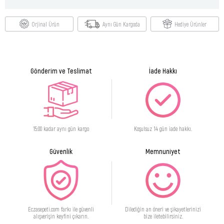
Orjinal Ürün
Aynı Gün Kargoda
Hediye Ürünler
Gönderim ve Teslimat
İade Hakkı
15:00 kadar aynı gün kargo
Koşulsuz 14 gün iade hakkı.
Güvenlik
Memnuniyet
Eczasepeti.com farkı ile güvenli
Dilediğin an öneri ve şikayetlerinizi
alışverişin keyfini çıkarın.
bize iletebilirsiniz.