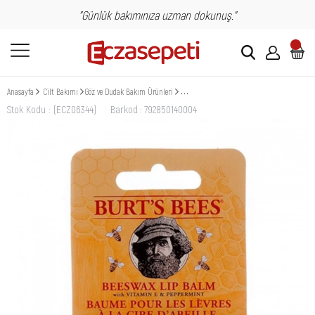
"Günlük bakımınıza uzman dokunuş."
Anasayfa
Cilt Bakımı
Göz ve Dudak Bakım Ürünleri
Burts Bees Beeswax Doğal Dudak Bakımı Nane
Stok Kodu
(ECZ06344)
Barkod
:
792850140004