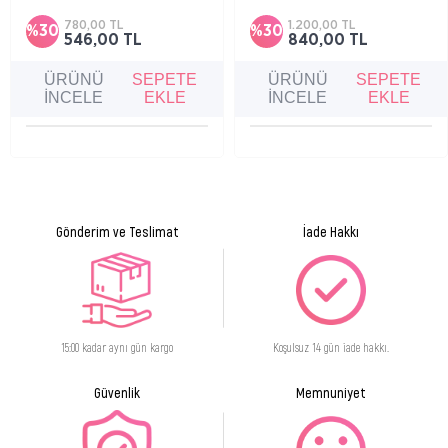
kuru ve çatlamış dudaklara bakım sağlayan
doğal parlaklık sağlayarak hafif ve ferahlatıcı
zengin dokulu dudak balmıdır.
etki sunan dudak serumu.
780,00 TL
1.200,00 TL
%30
%30
546,00 TL
840,00 TL
ÜRÜNÜ
SEPETE
ÜRÜNÜ
SEPETE
İNCELE
EKLE
İNCELE
EKLE
Gönderim ve Teslimat
İade Hakkı
15:00 kadar aynı gün kargo
Koşulsuz 14 gün iade hakkı.
Güvenlik
Memnuniyet