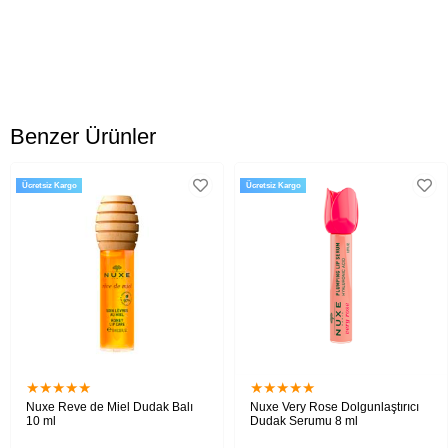
Ürün Faydaları:
%100 doğal dudak bakım kremidir.Dudaklarınızı nemlendirmeye ve beslemeye
yardımcı olur.Formülünde yer alan nane ile dudaklarınızda nane ferahlığı
hissetmenize yardımcı olur.Kış ve yaz aylarında kullanarak dudak bakımınızı
gerçekleştirebilirsiniz.
Benzer Ürünler
Kullanım Şekli:
Çatlayan ve kuruyan dudaklarınızın ihtiyacına göre istediğiniz sıklıkta
Ücretsiz Kargo
Ücretsiz Kargo
uygulayabilirsiniz.
★
★
★
★
★
★
★
★
★
★
Nuxe Reve de Miel Dudak Balı
Nuxe Very Rose Dolgunlaştırıcı
10 ml
Dudak Serumu 8 ml
Yoğun şekilde besleyici ve onarıcı etkisiyle
Dudaklara nem ve dolgunluk kazandırırken