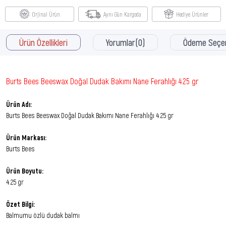
Orjinal Ürün
Aynı Gün Kargoda
Hediye Ürünler
Ürün Özellikleri
Yorumlar
(0)
Ödeme Seçen
Burts Bees Beeswax Doğal Dudak Bakımı Nane Ferahlığı 4.25 gr
Ürün Adı:
Burts Bees Beeswax Doğal Dudak Bakımı Nane Ferahlığı 4.25 gr
Ürün Markası:
Burts Bees
Ürün Boyutu:
4.25 gr
Özet Bilgi:
Balmumu özlü dudak balmı