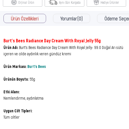
Orjinal Ürün
Aynı Gün Kargoda
Hediye Ürünler
Ürün Özellikleri
Yorumlar
(0)
Ödeme Seçen
Burt's Bees Radiance Day Cream With Royal Jelly 55g
Ürün Adı:
Burt's Bees Radiance Day Cream With Royal Jelly- 99.0 Doğal Arı sütü
içeren ve cilde aydınlık veren gündüz kremi
Ürün Markası:
Burt's Bees
Ürünün Boyutu:
55g
Etki Alanı:
Nemlendirme, aydınlatma
Uygun Cilt Tipleri:
Tüm ciltler