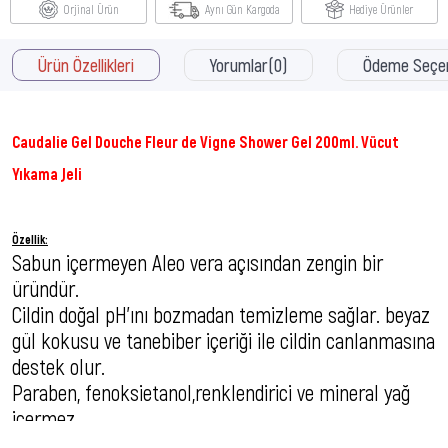
Orjinal Ürün
Aynı Gün Kargoda
Hediye Ürünler
Ürün Özellikleri
Yorumlar
(0)
Ödeme Seçen
Caudalie Gel Douche Fleur de Vigne Shower Gel 200ml. Vücut
Yıkama Jeli
Özellik:
Sabun içermeyen Aleo vera açısından zengin bir
üründür.
Cildin doğal pH'ını bozmadan temizleme sağlar. beyaz
gül kokusu ve tanebiber içeriği ile cildin canlanmasına
destek olur.
Paraben, fenoksietanol,renklendirici ve mineral yağ
içermez.