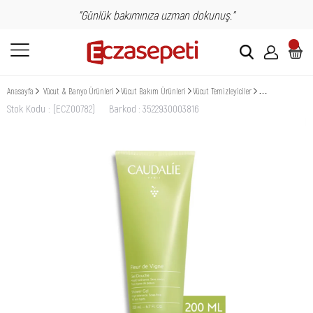
"Günlük bakımınıza uzman dokunuş."
Anasayfa
Vücut & Banyo Ürünleri
Vücut Bakım Ürünleri
Vücut Temizleyiciler
Caudalie Gel Douch
Stok Kodu
(ECZ00782)
Barkod
:
3522930003816