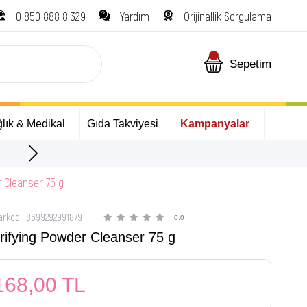
0 850 888 8 329
Yardım
Orijinallik Sorgulama
Sepetim
lık & Medikal
Gıda Takviyesi
Kampanyalar
ize Özel Hediyeler
 Cleanser 75 g
arkod
:
8699292991879
0.0
rifying Powder Cleanser 75 g
168,00 TL