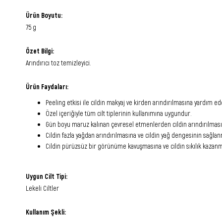
Ürün Boyutu:
75 g
Özet Bilgi:
Arındırıcı toz temizleyici.
Ürün Faydaları:
Peeling etkisi ile cildin makyaj ve kirden arındırılmasına yardım e
Özel içeriğiyle tüm cilt tiplerinin kullanımına uygundur.
Gün boyu maruz kalınan çevresel etmenlerden cildin arındırılması
Cildin fazla yağdan arındırılmasına ve cildin yağ dengesinin sağla
Cildin pürüzsüz bir görünüme kavuşmasına ve cildin sıkılık kazan
Uygun Cilt Tipi:
Lekeli Ciltler
Kullanım Şekli: