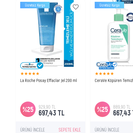
Ücretsiz Kargo
Ücretsiz Kargo
★
★
★
★
★
★
★
★
★
★
La Roche Posay Effaclar Jel 200 ml
CeraVe Köpüren Temizl
Yağlı ve akneye eğilimli ciltler için
Normal ve yağlı ciltler 
sabun içermeyen temizleyici jel.
fazla yağ ve kirden ar
köpüren temizleyici
929,90 TL
889,90 TL
%25
%25
697,43 TL
667,43
ÜRÜNÜ İNCELE
SEPETE EKLE
ÜRÜNÜ İNCELE