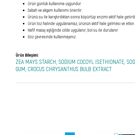
Ürün günlük kullanıma uygundur.
Sabah ve akşam kullanımı önerilir.
Ürünü su ile karıştırdıktan sonra köpürtüp enzimi aktif hale getird
Ürün toz halinde uygulanamaz, ürünün aktif hale gelmesi ve etki
Hafif masaj eşliğinde cilde uygulanır, bol su ile durulanır.
Göz çevresinde kullanmayınız.
Ürün Bileşimi:
ZEA MAYS STARCH, SODIUM COCOYL ISETHIONATE, SOD
GUM, CROCUS CHRYSANTHUS BULB EXTRACT