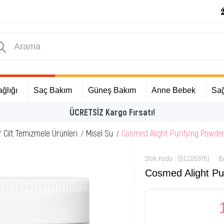
ğlığı
Saç Bakım
Güneş Bakım
Anne Bebek
Sağ
İlk Alışverişin
Cilt Temizmele Ürünleri
Misel Su
Cosmed Alight Purifying Powder
Stok Kodu
(ECZ05976)
B
Cosmed Alight Pu