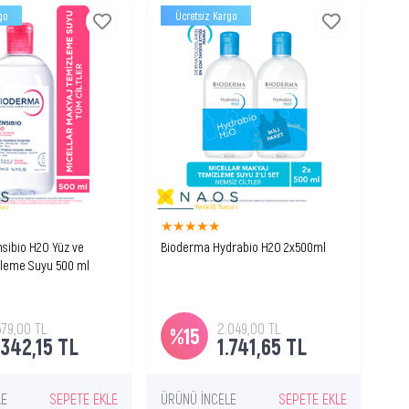
go
Ücretsiz Kargo
Ü
★
★
★
★
★
★
sibio H2O Yüz ve
Bioderma Hydrabio H2O 2x500ml
Bio
leme Suyu 500 ml
Mak
ektirmeyen cildi
Nemlendirici ve temizleyici misel
Nem
ve makyaj temizleyici
solüsyon
çık
on.
tem
579,00 TL
2.049,00 TL
%15
%
.342,15 TL
1.741,65 TL
LE
SEPETE EKLE
ÜRÜNÜ İNCELE
SEPETE EKLE
ÜRÜ