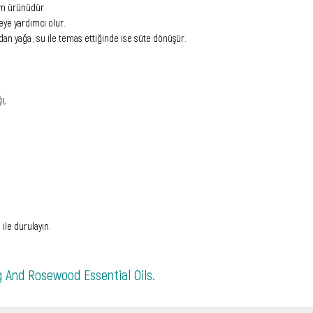
ım ürünüdür.
eye yardımcı olur.
dan yağa ; su ile temas ettiğinde ise süte dönüşür.
ı,
ile durulayın.
ng And Rosewood Essential Oils.