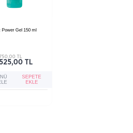
★
c Power Gel 150 ml
çe arındırarak yağ fazlasını
n ve gözenek görünümünü
yardımcı temizleme jeli.
750,00 TL
525,00 TL
ÜNÜ
SEPETE
ELE
EKLE