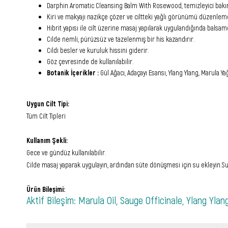
Darphin Aromatic Cleansing Balm With Rosewood, temizleyici bak
Kiri ve makyajı nazikçe çözer ve ciltteki yağlı görünümü düzenlem
Hibrit yapısı ile cilt üzerine masaj yapılarak uygulandığında balsam
Cilde nemli, pürüzsüz ve tazelenmiş bir his kazandırır.
Cildi besler ve kuruluk hissini giderir.
Göz çevresinde de kullanılabilir.
Botanik İçerikler :
Gül Ağacı, Adaçayı Esansı, Ylang Ylang, Marula Yağ
Uygun Cilt Tipi:
Tüm Cilt Tipleri
Kullanım Şekli:
Gece ve gündüz kullanılabilir.
Cilde masaj yaparak uygulayın, ardından süte dönüşmesi için su ekleyin.Su 
Ürün Bileşimi:
Aktif Bileşim: Marula Oil, Sauge Officinale, Ylang Yla