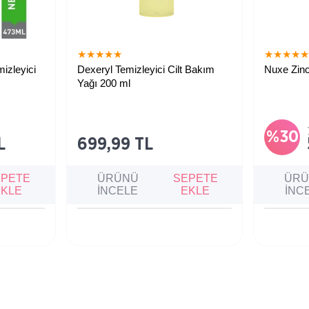
★
★
★
★
★
★
★
★
★
izleyici
Dexeryl Temizleyici Cilt Bakım
Nuxe Zin
Yağı 200 ml
Tüm aile için, hatta bebekler dahil,
Cildi nazik
kuru ve atopiye eğilimli ciltleri
dengeleye
nazikçe temizleyen ve koruyan
azaltmaya 
temizleme yağı. Kaşıntı hissini azaltır,
cilt bariyerini güçlendirir.
%30
L
699,99 TL
EPETE
ÜRÜNÜ
SEPETE
ÜR
EKLE
İNCELE
EKLE
İNC