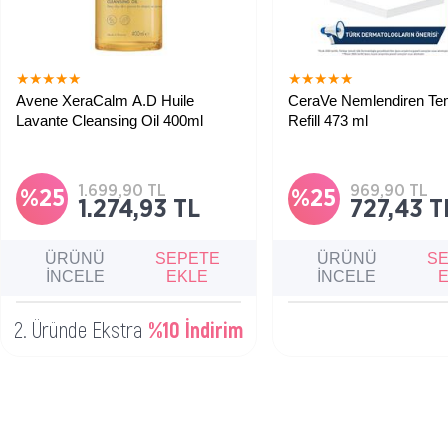
★
★
★
★
★
★
★
★
★
★
Avene XeraCalm A.D Huile
CeraVe Nemlendiren Tem
Lavante Cleansing Oil 400ml
Refill 473 ml
1.699,90 TL
969,90 TL
%25
%25
1.274,93 TL
727,43 T
ÜRÜNÜ
SEPETE
ÜRÜNÜ
S
İNCELE
EKLE
İNCELE
2. Üründe Ekstra
%10 İndirim