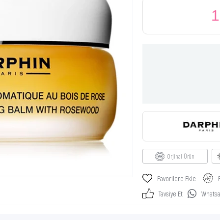
1
Orjinal Ürün
Favorilere Ekle
Tavsiye Et
Whatsap