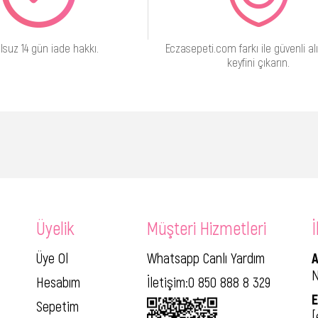
lsuz 14 gün iade hakkı.
Eczasepeti.com farkı ile güvenli alı
keyfini çıkarın.
Üyelik
Müşteri Hizmetleri
İ
Üye Ol
Whatsapp Canlı Yardım
A
N
Hesabım
İletişim:0 850 888 8 329
E
Sepetim
[