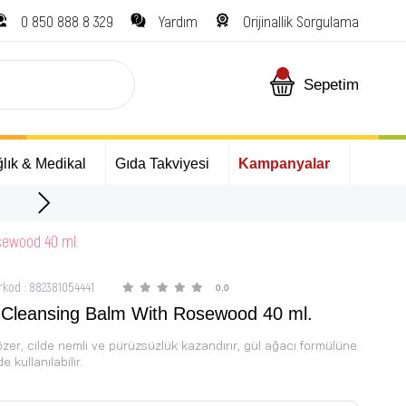
0 850 888 8 329
Yardım
Orijinallik Sorgulama
Sepetim
lık & Medikal
Gıda Takviyesi
Kampanyalar
ÜCRETSİZ Kargo Fırsatı!
sewood 40 ml.
rkod
:
882381054441
0.0
 Cleansing Balm With Rosewood 40 ml.
özer, cilde nemli ve pürüzsüzlük kazandırır, gül ağacı formülüne
 kullanılabilir.