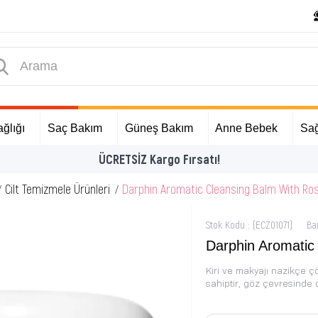
ğlığı
Saç Bakım
Güneş Bakım
Anne Bebek
Sağ
İlk Alışverişinize Özel Hediyeler
Cilt Temizmele Ürünleri
Darphin Aromatic Cleansing Balm With Ro
Stok Kodu
(ECZ01071)
Ba
Darphin Aromatic
Kiri ve makyajı nazikçe ç
sahiptir, göz çevresinde de