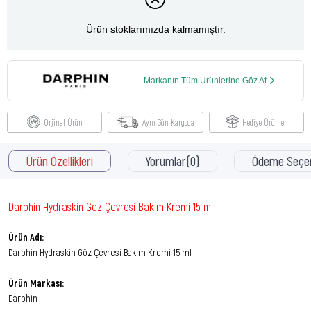
Ürün stoklarımızda kalmamıştır.
Markanın Tüm Ürünlerine Göz At
Orjinal Ürün
Aynı Gün Kargoda
Hediye Ürünler
Ürün Özellikleri
Yorumlar
(0)
Ödeme Seçen
Darphin Hydraskin Göz Çevresi Bakım Kremi 15 ml
Ürün Adı:
Darphin Hydraskin Göz Çevresi Bakım Kremi 15 ml
Ürün Markası:
Darphin