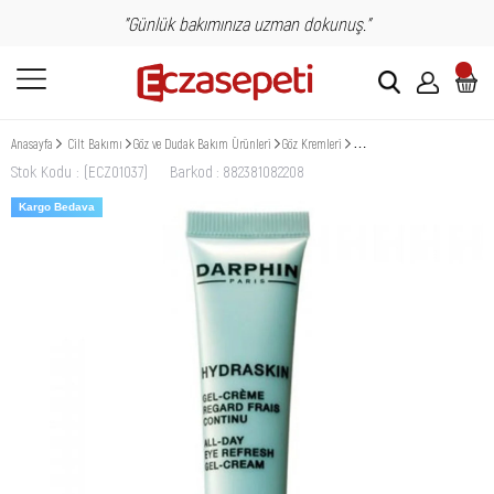
"Günlük bakımınıza uzman dokunuş."
Anasayfa
Cilt Bakımı
Göz ve Dudak Bakım Ürünleri
Göz Kremleri
Darphin Hydraskin Göz Çevre
Stok Kodu
(ECZ01037)
Barkod
:
882381082208
Kargo Bedava