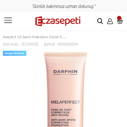
"Günlük bakımınıza uzman dokunuş."
Anasayfa
Cilt Bakımı
Leke Bakım Ürünleri
Darphin Melaperfect Foundation Lekelenme Karşıtı B
Stok Kodu
(ECZ01076)
Barkod
:
882381063641
Kargo Bedava