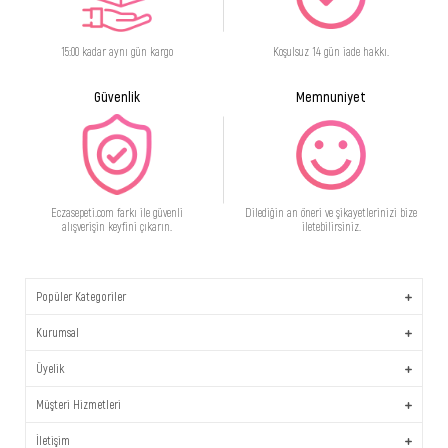
Polyaminopropyl Biguanide, Phenoxyethanol [+/-Zinc Oxide (CI
77947), Mica, Iron Oxides (CI 77 491, CI 77492, CI 77499), Titanum
Dioxide (CI 77 891), Bismuth Oxychloride (CI 77163)
15:00 kadar aynı gün kargo
Koşulsuz 14 gün iade hakkı.
Güvenlik
Memnuniyet
Cilt Tipi
Lekeli Cilt
Eczasepeti.com farkı ile güvenli
Dilediğin an öneri ve şikayetlerinizi bize
alışverişin keyfini çıkarın.
iletebilirsiniz.
Popüler Kategoriler
Kurumsal
Üyelik
Müşteri Hizmetleri
İletişim