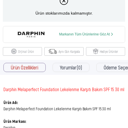
Ürün stoklarımızda kalmamıştır.
Markanın Tüm Ürünlerine Göz At
Orjinal Ürün
Aynı Gün Kargoda
Hediye Ürünler
Ürün Özellikleri
Yorumlar
(0)
Ödeme Seçen
Darphin Melaperfect Foundation Lekelenme Karşıtı Bakım SPF 15 30 ml
Ürün Adı:
Darphin Melaperfect Foundation Lekelenme Karşıtı Bakım SPF 15 30 ml
Ürün Markası:
Darphin