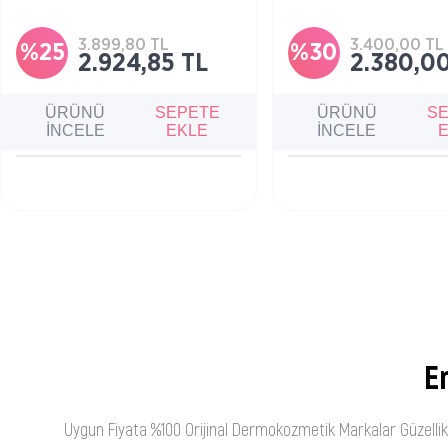
azaltmaya yardımcı, yatıştırıcı ve cilt
görünümüne karşı bakım s
bariyerini güçlendirici bakım kremi.
cildi nemlendirmeye yardı
kremidir.
3.899,80 TL
3.400,00 TL
%25
%30
2.924,85 TL
2.380,00
ÜRÜNÜ
SEPETE
ÜRÜNÜ
S
İNCELE
EKLE
İNCELE
En
Uygun Fiyata %100 Orijinal Dermokozmetik Markalar Güzellik