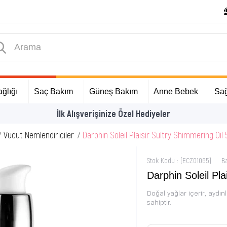
ğlığı
Saç Bakım
Güneş Bakım
Anne Bebek
Sağ
İlk Alışverişinize Özel Hediyeler
Vücut Nemlendiriciler
Darphin Soleil Plaisir Sultry Shimmering Oil
Stok Kodu
(ECZ01065)
B
Darphin Soleil Pla
Doğal yağlar içerir, aydı
sahiptir.