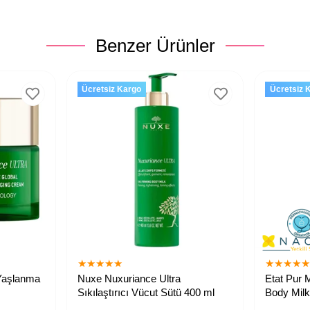
Benzer Ürünler
Ücretsiz Kargo
Ücretsiz 
★
★
★
★
★
★
★
★
★
Yaşlanma
Nuxe Nuxuriance Ultra
Etat Pur M
Sıkılaştırıcı Vücut Sütü 400 ml
Body Milk
Nemlendir
Cildi beslemeye, sıkılaştırmaya ve
Tüm ciltler 