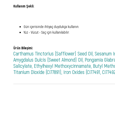
Kullanım Şekli:
Gün içerisinde ihtiyaç duydukça kullanın.
Yüz - Vücut - Saç için kullanılabilir.
Ürün Bileşimi:
Carthamus Tinctorius (Safflower) Seed Oil, Sesanum In
Amygdalus Dulcis (Sweet Almond) Oil, Pongamia Glabra
Salicylate, Ethylhexyl Methoxycinnamate, Butyl Methox
Titanium Dioxide (CI77891), Iron Oxides (CI77491, CI77492