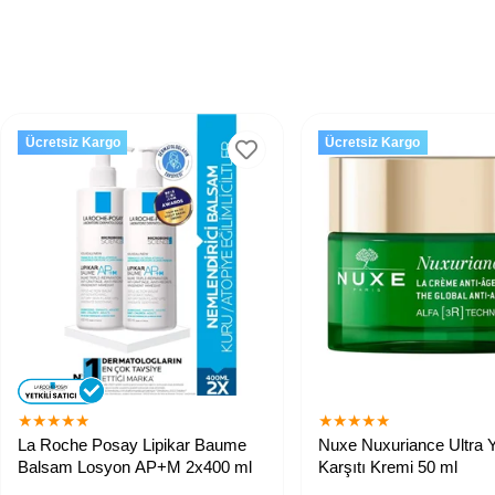
Ücretsiz Kargo
Ücretsiz Kargo
★
★
★
★
★
★
★
★
★
★
La Roche Posay Lipikar Baume
Nuxe Nuxuriance Ultra 
Balsam Losyon AP+M 2x400 ml
Karşıtı Kremi 50 ml
Kuruluk kaynaklı kaşıntı hissini
Tüm cilt tipleri için, kırışıklık