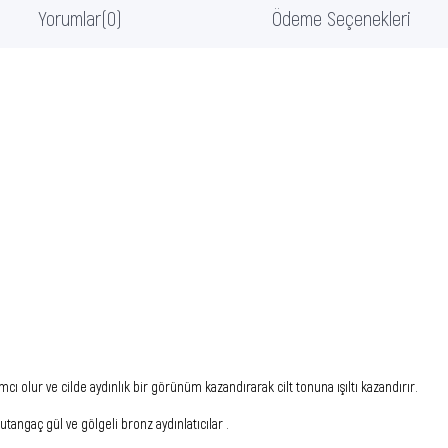
Yorumlar
(0)
Ödeme Seçenekleri
 olur ve cilde aydınlık bir görünüm kazandırarak cilt tonuna ışıltı kazandırır.
, utangaç gül ve gölgeli bronz aydınlatıcılar .