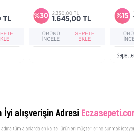
unarken
vücut görünümünü daha pürüzsüz
nemlendiric
mcı gündüz
hale getirmeye yardımcı bakım
sütüdür.
2.350,00 TL
%30
%15
 TL
1.645,00 TL
EPETE
ÜRÜNÜ
SEPETE
ÜR
EKLE
İNCELE
EKLE
İNC
Sepett
 İyi alışverişin Adresi
Eczasepeti.co
 adına tüm alanlarda en kaliteli ürünleri müşterilerine sunmak isteye