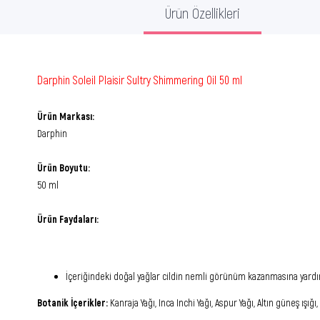
Ürün Özellikleri
Darphin Soleil Plaisir Sultry Shimmering Oil 50 ml
Ürün Markası:
Darphin
Ürün Boyutu:
50 ml
Ürün Faydaları:
İçeriğindeki doğal yağlar cildin nemli görünüm kazanmasına yardımcı
Botanik İçerikler:
Kanraja Yağı, Inca Inchi Yağı, Aspur Yağı, Altın güneş ışığı