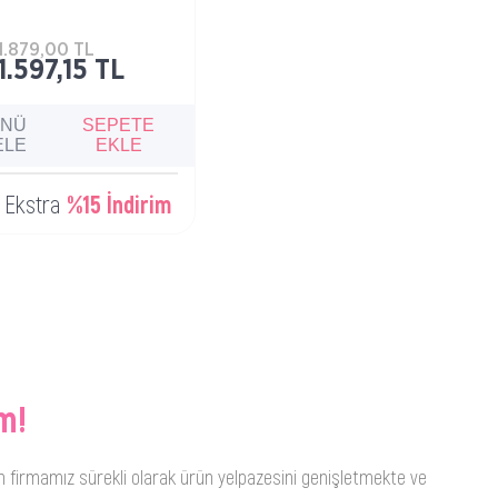
i vücut sütü.
1.879,00 TL
1.597,15 TL
ÜNÜ
SEPETE
ELE
EKLE
e Ekstra
%15 İndirim
m!
n firmamız sürekli olarak ürün yelpazesini genişletmekte ve