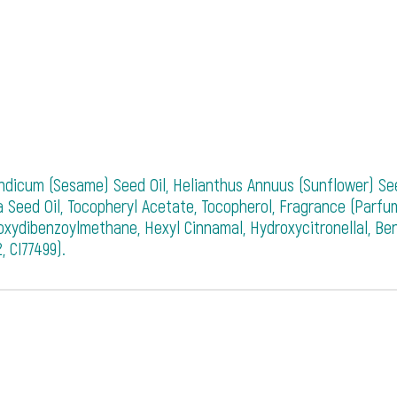
dicum (Sesame) Seed Oil, Helianthus Annuus (Sunflower) Seed O
 Seed Oil, Tocopheryl Acetate, Tocopherol, Fragrance (Parfum
ydibenzoylmethane, Hexyl Cinnamal, Hydroxycitronellal, Benzy
, CI77499).