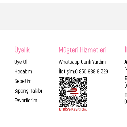
Üyelik
Müşteri Hizmetleri
İ
Üye Ol
Whatsapp Canlı Yardım
A
N
Hesabım
İletişim:0 850 888 8 329
E
Sepetim
[
Sipariş Takibi
T
Favorilerim
0