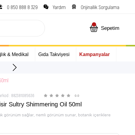
0 850 888 8 329
Yardım
Orijinallik Sorgulama
Sepetim
lık & Medikal
Gıda Takviyesi
Kampanyalar
ÜCRETSİZ Kargo Fırsatı!
 50ml
arkod
:
882381085636
0.0
isir Sultry Shimmering Oil 50ml
nlık görünüm sağlar, nemli görünüm sunar, botanik içeriklere