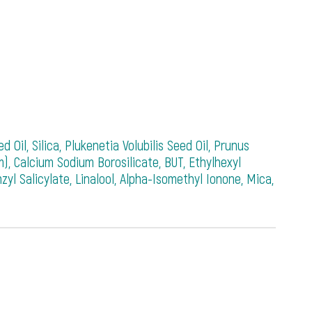
il, Silica, Plukenetia Volubilis Seed Oil, Prunus
), Calcium Sodium Borosilicate, BUT, Ethylhexyl
l Salicylate, Linalool, Alpha-Isomethyl Ionone, Mica,