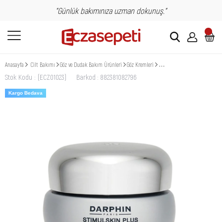
"Günlük bakımınıza uzman dokunuş."
Anasayfa
Cilt Bakımı
Göz ve Dudak Bakım Ürünleri
Göz Kremleri
Darphin Stimulskin Plus Mult
Stok Kodu
(ECZ01023)
Barkod
:
882381082796
Kargo Bedava