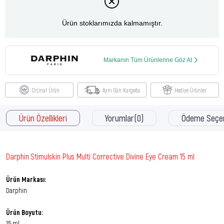
Ürün stoklarımızda kalmamıştır.
Markanın Tüm Ürünlerine Göz At
Orjinal Ürün
Aynı Gün Kargoda
Hediye Ürünler
Ürün Özellikleri
Yorumlar
(0)
Ödeme Seçen
Darphin Stimulskin Plus Multi Corrective Divine Eye Cream 15 ml
Ürün Markası:
Darphin
Ürün Boyutu:
15 ml