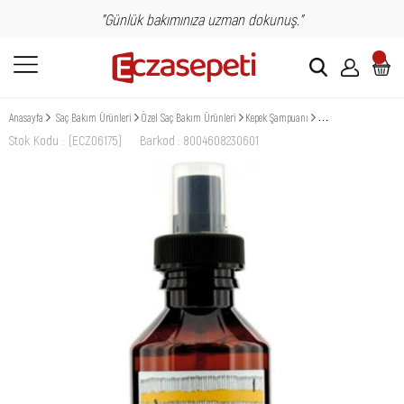
"Günlük bakımınıza uzman dokunuş."
Anasayfa
Saç Bakım Ürünleri
Özel Saç Bakım Ürünleri
Kepek Şampuanı
Davines NaturalTech N
Stok Kodu
(ECZ06175)
Barkod
:
8004608230601