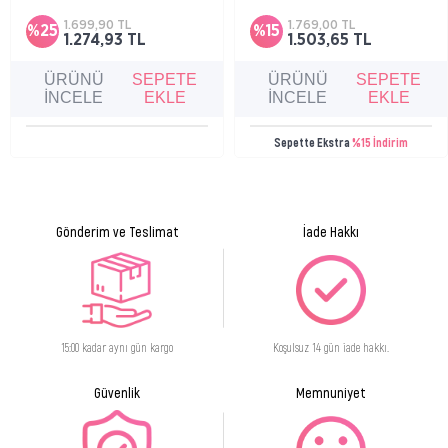
nemlendirici ve besleyici bakım şampuanı.
sağlayan deterjan içermeyen şampuan
1.699,90 TL
1.769,00 TL
%25
%15
1.274,93 TL
1.503,65 TL
ÜRÜNÜ
SEPETE
ÜRÜNÜ
SEPETE
İNCELE
EKLE
İNCELE
EKLE
Sepette Ekstra
%15 İndirim
Gönderim ve Teslimat
İade Hakkı
15:00 kadar aynı gün kargo
Koşulsuz 14 gün iade hakkı.
Güvenlik
Memnuniyet