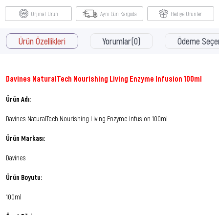
Orjinal Ürün
Aynı Gün Kargoda
Hediye Ürünler
Ürün Özellikleri
Yorumlar
(0)
Ödeme Seçen
Davines NaturalTech Nourishing Living Enzyme Infusion 100ml
Ürün Adı:
Davines NaturalTech Nourishing Living Enzyme Infusion 100ml
Ürün Markası:
Davines
Ürün Boyutu:
100ml
Özet Bilgi: