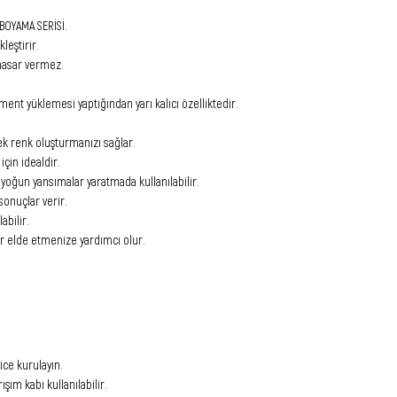
BOYAMA SERİSİ.
leştirir.
hasar vermez.
nt yüklemesi yaptığından yarı kalıcı özelliktedir.
zek renk oluşturmanızı sağlar.
çin idealdir.
 yoğun yansımalar yaratmada kullanılabilir.
onuçlar verir.
bilir.
ar elde etmenize yardımcı olur.
yice kurulayın.
şım kabı kullanılabilir.