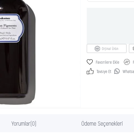
Orjinal Ürün
Favorilere Ekle
Tavsiye Et
Whatsap
Yorumlar
(0)
Ödeme Seçenekleri