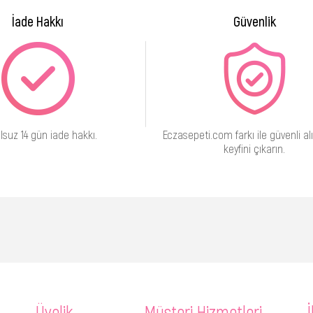
İade Hakkı
Güvenlik
lsuz 14 gün iade hakkı.
Eczasepeti.com farkı ile güvenli alı
keyfini çıkarın.
Üyelik
Müşteri Hizmetleri
İ