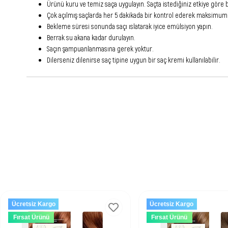
Ürünü kuru ve temiz saça uygulayın. Saçta istediğiniz etkiye göre 
Çok açılmış saçlarda her 5 dakikada bir kontrol ederek maksimum 20
Bekleme süresi sonunda saçı ıslatarak iyice emülsiyon yapın.
Berrak su akana kadar durulayın.
Saçın şampuanlanmasına gerek yoktur.
Dilerseniz dilenirse saç tipine uygun bir saç kremi kullanılabilir.
Ücretsiz Kargo
Ücretsiz Kargo
Fırsat Ürünü
Fırsat Ürünü