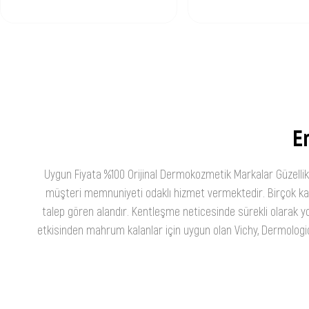
En
Uygun Fiyata %100 Orijinal Dermokozmetik Markalar Güzellik
müşteri memnuniyeti odaklı hizmet vermektedir. Birçok kateg
talep gören alandır. Kentleşme neticesinde sürekli olarak yo
etkisinden mahrum kalanlar için uygun olan Vichy, Dermologica