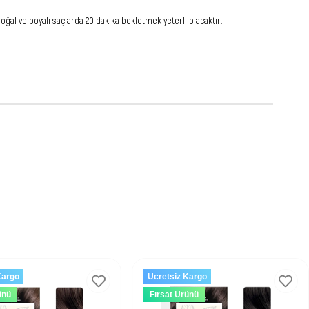
al ve boyalı saçlarda 20 dakika bekletmek yeterli olacaktır.
Kargo
Ücretsiz Kargo
ünü
Fırsat Ürünü