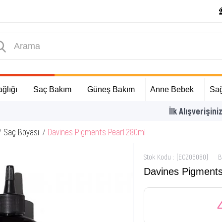
ğlığı
Saç Bakım
Güneş Bakım
Anne Bebek
Sağ
İlk Alışverişinize Özel Hediyeler
Saç Boyası
Davines Pigments Pearl 280ml
Stok Kodu
(ECZ06080)
B
Davines Pigments