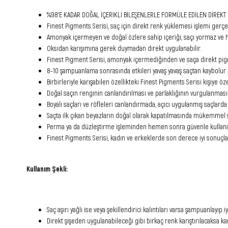
%98’E KADAR DOĞAL İÇERİKLİ BİLEŞENLERLE FORMÜLE EDİLEN DİREKT 
Finest Pigments Serisi, saç için direkt renk yüklemesi işlemi gerçek
Amonyak içermeyen ve doğal özlere sahip içeriği, saçı yormaz ve 
Oksidan karışımına gerek duymadan direkt uygulanabilir.
Finest Pigment Serisi, amonyak içermediğinden ve saça direkt pigme
8-10 şampuanlama sonrasında etkileri yavaş yavaş saçtan kaybolur.
Birbirleriyle karışabilen özellikteki Finest Pigments Serisi kişiye ö
Doğal saçın renginin canlandırılması ve parlaklığının vurgulanması i
Boyalı saçları ve röfleleri canlandırmada, açıcı uygulanmış saçlarda
Saçta ilk çıkan beyazların doğal olarak kapatılmasında mükemmel s
Perma ya da düzleştirme işleminden hemen sonra güvenle kullanıla
Finest Pigments Serisi, kadın ve erkeklerde son derece iyi sonuçl
Kullanım Şekli:
Saç aşırı yağlı ise veya şekillendirici kalıntıları varsa şampuanlayıp i
Direkt şişeden uygulanabileceği gibi birkaç renk karıştırılacaksa karı