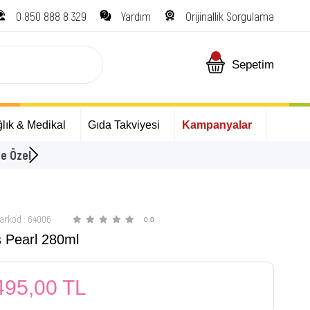
0 850 888 8 329
Yardım
Orijinallik Sorgulama
Sepetim
lık & Medikal
Gıda Takviyesi
Kampanyalar
ÜCRETSİZ Kargo Fırsatı!
arkod
:
64006
0.0
 Pearl 280ml
495,00 TL