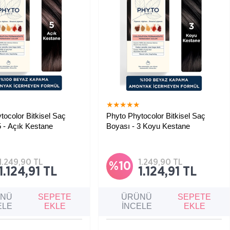
★
★
★
★
★
★
tocolor Bitkisel Saç
Phyto Phytocolor Bitkisel Saç
5 - Açık Kestane
Boyası - 3 Koyu Kestane
z kapatma etkisi sunan,
Amonyak içermeyen bitkisel
riklerle zenginleştirilmiş
formülüyle saçınızı yıpratmadan
boyası setidir.
derin, yoğun ve doğal koyu kestane
tonu elde etmenize yardımcı olur.
1.249,90 TL
1.249,90 TL
%10
1.124,91 TL
1.124,91 TL
ÜNÜ
SEPETE
ÜRÜNÜ
SEPETE
ELE
EKLE
İNCELE
EKLE