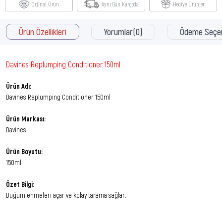
Orjinal Ürün
Aynı Gün Kargoda
Hediye Ürünler
Ürün Özellikleri
Yorumlar
(0)
Ödeme Seçen
Davines Replumping Conditioner 150ml
Ürün Adı:
Davines Replumping Conditioner 150ml
Ürün Markası:
Davines
Ürün Boyutu:
150ml
Özet Bilgi:
Düğümlenmeleri açar ve kolay tarama sağlar.
Ürün Faydaları: