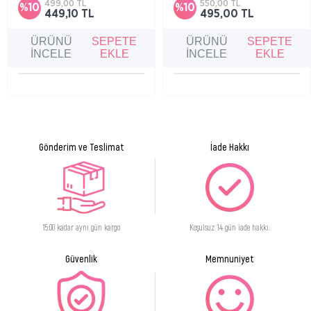
499,00 TL
550,00 TL
%10
%10
449,10 TL
495,00 TL
ÜRÜNÜ
SEPETE
ÜRÜNÜ
SEPETE
İNCELE
EKLE
İNCELE
EKLE
Gönderim ve Teslimat
İade Hakkı
15:00 kadar aynı gün kargo
Koşulsuz 14 gün iade hakkı.
Güvenlik
Memnuniyet