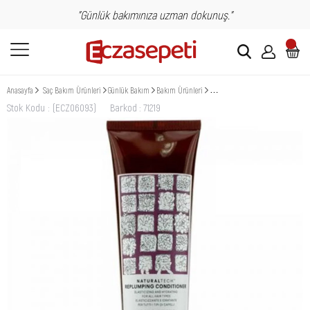
"Günlük bakımınıza uzman dokunuş."
Anasayfa
Saç Bakım Ürünleri
Günlük Bakım
Bakım Ürünleri
Davines Replumping Conditioner 
Stok Kodu
(ECZ06093)
Barkod
:
71219