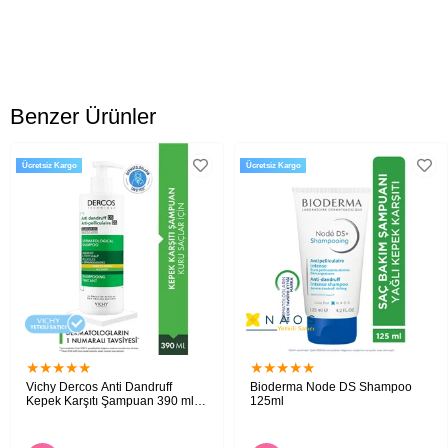
Benzer Ürünler
Ücretsiz Kargo
Ücretsiz Kargo
★
★
★
★
★
★
★
★
★
★
Vichy Dercos Anti Dandruff
Bioderma Node DS Shampoo
Kepek Karşıtı Şampuan 390 ml -
125ml
Kuru Saçlar
Kuru saçlar için kepeğe karşı etkili
Tekrarlayan yağlı kepek sorununa karşı bakım
nemlendirici ve besleyici bakım şampuanı.
sağlayan deterjan içermeyen şampuan