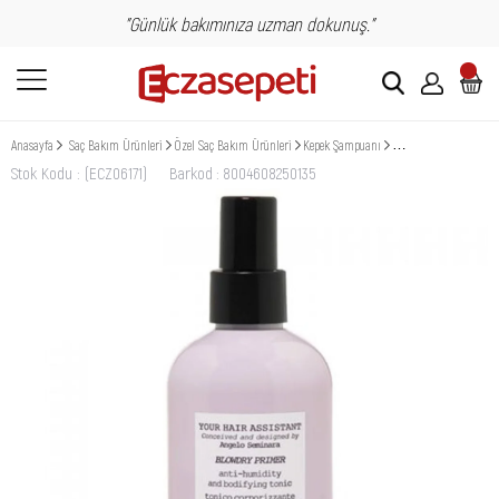
"Günlük bakımınıza uzman dokunuş."
Anasayfa
Saç Bakım Ürünleri
Özel Saç Bakım Ürünleri
Kepek Şampuanı
Davines YHA Blowdry 
Stok Kodu
(ECZ06171)
Barkod
:
8004608250135