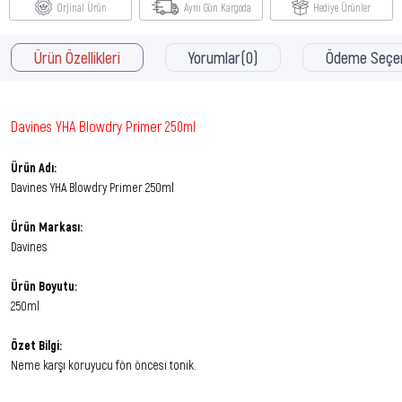
Orjinal Ürün
Aynı Gün Kargoda
Hediye Ürünler
Ürün Özellikleri
Yorumlar
(0)
Ödeme Seçen
Davines YHA Blowdry Primer 250ml
Ürün Adı:
Davines YHA Blowdry Primer 250ml
Ürün Markası:
Davines
Ürün Boyutu:
250ml
Özet Bilgi:
Neme karşı koruyucu fön öncesi tonik.