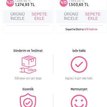
1.699,90 TL
1.769,00 TL
%25
%15
1.274,93 TL
1.503,65 TL
ÜRÜNÜ
SEPETE
ÜRÜNÜ
SEPETE
İNCELE
EKLE
İNCELE
EKLE
Sepette Ekstra
%15 İndirim
Gönderim ve Teslimat
İade Hakkı
15:00 kadar aynı gün kargo
Koşulsuz 14 gün iade hakkı.
Güvenlik
Memnuniyet