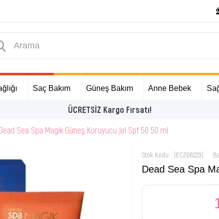
ğlığı
Saç Bakım
Güneş Bakım
Anne Bebek
Sağ
İlk Alışverişinize Özel Hediyeler
Dead Sea Spa Magik Güneş Koruyucu Jel Spf 50 50 ml
Stok Kodu
(ECZ06229)
B
Dead Sea Spa Mag