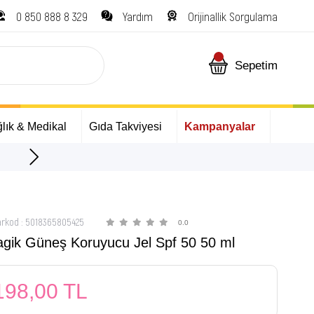
0 850 888 8 329
Yardım
Orijinallik Sorgulama
Sepetim
lık & Medikal
Gıda Takviyesi
Kampanyalar
ÜCRETSİZ Kargo Fırsatı!
arkod
:
5018365805425
0.0
ik Güneş Koruyucu Jel Spf 50 50 ml
198,00 TL