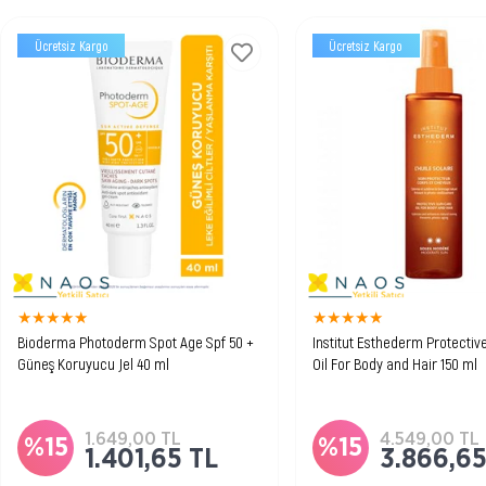
Ücretsiz Kargo
Ücretsiz Kargo
★
★
★
★
★
★
★
★
★
★
Bioderma Photoderm Spot Age Spf 50 +
Institut Esthederm Protectiv
Güneş Koruyucu Jel 40 ml
Oil For Body and Hair 150 ml
Leke eğilimli normal ve kuru ciltler
Bronzlaştırıcı ve koruyucu
için yaşlanma karşıtı etki sağlayan
saçlara uygulanabilen gün
yüksek güneş koruyucu.
1.649,00 TL
4.549,00 TL
%15
%15
1.401,65 TL
3.866,65