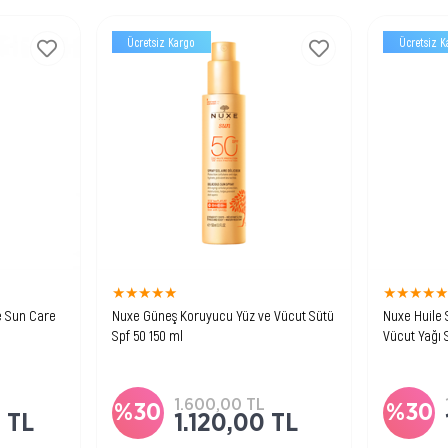
Ücretsiz Kargo
Ücretsiz K
★
★
★
★
★
★
★
★
★
e Sun Care
Nuxe Güneş Koruyucu Yüz ve Vücut Sütü
Nuxe Huile S
Spf 50 150 ml
Vücut Yağı 
 vücuda ve
Yüz ve vücutta yüksek güneş
Yüz ve vüc
eş yağı
koruması sunan, hafif dokulu güneş
görünümünü
koruyucu süttür.
nemlendir
yağıdır.
1.600,00 TL
%30
%30
 TL
1.120,00 TL