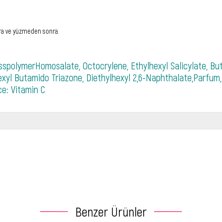
onra ve yüzmeden sonra.
spolymerHomosalate, Octocrylene, Ethylhexyl Salicylate, B
xyl Butamido Triazone, Diethylhexyl 2,6-Naphthalate,Parfum,
ce: Vitamin C
l
Benzer Ürünler