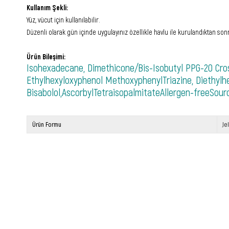
Kullanım Şekli:
Yüz, vücut için kullanılabilir.
Düzenli olarak gün içinde uygulayınız özellikle havlu ile kurulandıktan s
Ürün Bileşimi:
Isohexadecane, Dimethicone/Bis-Isobutyl PPG-20 Cros
Ethylhexyloxyphenol MethoxyphenylTriazine, Diethylhe
Bisabolol,AscorbylTetraisopalmitateAllergen-freeSour
Ürün Formu
Je