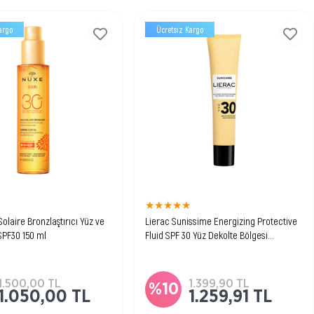
argo
Ücretsiz Kargo
★
★
★
★
★
★
olaire Bronzlaştırıcı Yüz ve
Lierac Sunissime Energizing Protective
SPF30 150 ml
Fluid SPF 30 Yüz Dekolte Bölgesi
Yaşlanma Karşıtı Güneş Kremi
ut için bronzlaşma
 destekleyen, cildi
en SPF30 korumalı güneş
1.500,00 TL
1.399,90 TL
%10
1.050,00 TL
1.259,91 TL