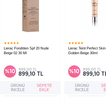
★
★
★
★
★
★
★
★
★
★
Lierac Fondöten Spf 20 Nude
Lierac Teint Perfect Ski
Beige 02 30 Ml
Golden Beige 30ml
999,00 TL
999,00 TL
%10
%10
899,10 TL
899,10 T
ÜRÜNÜ
SEPETE
ÜRÜNÜ
S
İNCELE
EKLE
İNCELE