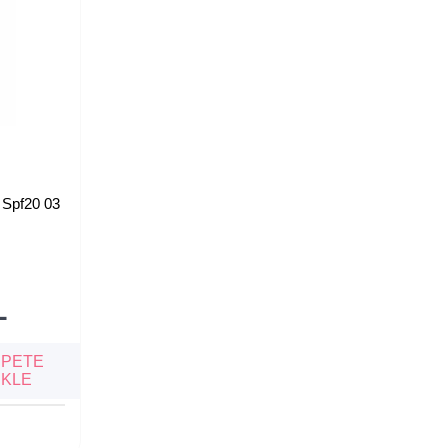
n Spf20 03
L
EPETE
EKLE