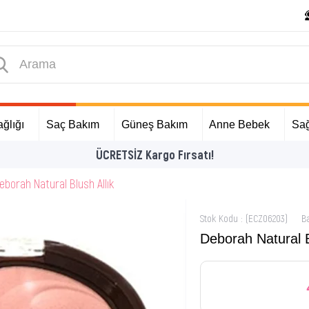
ğlığı
Saç Bakım
Güneş Bakım
Anne Bebek
Sağ
ÜCRETSİZ Kargo Fırsatı!
eborah Natural Blush Allık
Stok Kodu
(ECZ06203)
B
Deborah Natural B