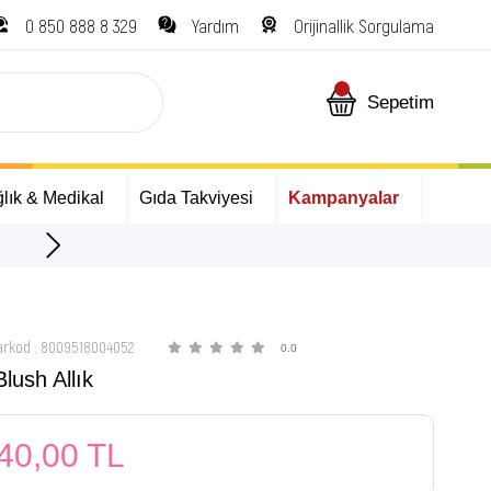
0 850 888 8 329
Yardım
Orijinallik Sorgulama
Sepetim
lık & Medikal
Gıda Takviyesi
Kampanyalar
İlk Alışverişinize Özel Hediyeler
arkod
:
8009518004052
0.0
lush Allık
40,00 TL