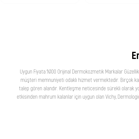
En
Uygun Fiyata %100 Orijinal Dermokozmetik Markalar Güzellik
müşteri memnuniyeti odaklı hizmet vermektedir. Birçok kateg
talep gören alandır. Kentleşme neticesinde sürekli olarak yo
etkisinden mahrum kalanlar için uygun olan Vichy, Dermologica