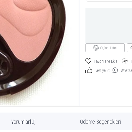
Orjinal Ürün
Favorilere Ekle
Tavsiye Et
Whatsap
Yorumlar
(0)
Ödeme Seçenekleri