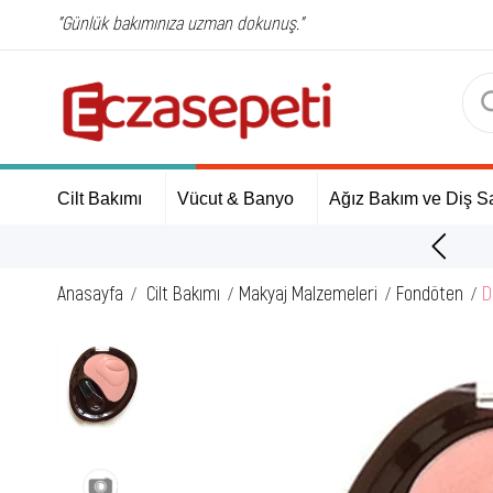
"Günlük bakımınıza uzman dokunuş."
Cilt Bakımı
Vücut & Banyo
Ağız Bakım ve Diş Sa
İlk Alışverişinize Özel Hediyeler
Anasayfa
Cilt Bakımı
Makyaj Malzemeleri
Fondöten
D