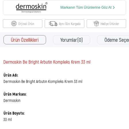
Markanın Tüm Ürünlerine Göz At
Orjinal Ürün
Aynı Gün Kargoda
Hediye Ürünler
Ürün Özellikleri
Yorumlar
(0)
Ödeme Seçen
Dermoskin Be Bright Arbutin Kompleks Krem 33 ml
Ürün Adı:
Dermoskin Be Bright Arbutin Kompleks Krem 33 ml
Ürün Markası:
Dermoskin
Ürün Boyutu:
33 ml