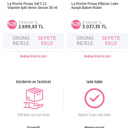
phosphate,ammonium
La Roche Posay Saf C12
La Roche Posay Effaclar Leke
acryloydimethyltaurate,allantoin,phenoxyethanol caprylyl
Vitamini Işıltı Veren Serum 30 ml
Karşıtı Bakım Rutini
glycol,benzyl alcohol,na metabisülfit,disodium edta
Hassas ciltler için ışıltı veren kırışıklık karşıtı
Düzensiz ve yağlı ciltler için, lekeleri azaltan
antioksidan serum.
ve gözenekleri arındıran etkili bir bakım
rutini.
3.599,90 TL
4.049,80 TL
%25
%25
2.699,93 TL
3.037,35 TL
Ürün Formu
Krem
ÜRÜNÜ
SEPETE
ÜRÜNÜ
SEPETE
İNCELE
EKLE
İNCELE
EKLE
Hediye Ürün Fırsatı
Hediye Ürün Fırsatı
Gönderim ve Teslimat
İade Hakkı
15:00 kadar aynı gün kargo
Koşulsuz 14 gün iade hakkı.
Güvenlik
Memnuniyet