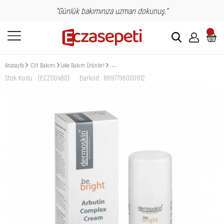
"Günlük bakımınıza uzman dokunuş."
Anasayfa
Cilt Bakımı
Leke Bakım Ürünleri
Dermoskin Be Bright Arbutin Kompleks Krem 33 ml
Stok Kodu
(ECZ00480)
Barkod
:
8697796000912