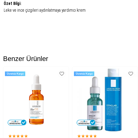
Özet Bilgi:
Leke ve ince çizgileri aydınlatmaya yardımcı krem
Ürün Faydaları:
Cilde elastik ve yumuşak bir görünüm kazandırmaya yardımcıdır.
Ciltdeki leke,ince çizgiler ve kırışıklıkların aydınlatılmasına yardımcıdır.
Ciltdeki lekelerin görünümünü düzenlemeye ve cilt tonunu eşitlemeye
yardımcıdır.
Benzer Ürünler
Uygun Cilt Tipi:
Tüm cilt tipleri
Ücretsiz Kargo
Ücretsiz Kargo
Kullanım Şekli:
Cildi temizledikten sonra yeterli miktarda ürünü,yüzünüze eşit bir şekilde veya
sadece sorunlu bölgeye yayarak uygulayınız.
Ürün Bileşimi:
water,isohexadecan,niacinamide,c12-15 alkyl benzoate,ppg-15
trilyceride,gliserin,cetearyl alcohol,potassium azeloyl
diglycinate,alpha arbutin,vinyl dimethicone,potassium cetyl
★
★
★
★
★
★
★
★
★
★