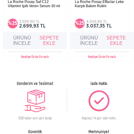
La Roche Posay Saf C12
La Roche Posay Effaclar Leke
Su bazlıdır, alkol ve parfüm içermez.
Vitamini Işıltı Veren Serum 30 ml
Karşıtı Bakım Rutini
Hassas ciltler için ışıltı veren kırışıklık karşıtı
Düzensiz ve yağlı ciltler için, lekeleri azaltan
antioksidan serum.
ve gözenekleri arındıran etkili bir bakım
Dermoskin Be Bright Arbutin Kompleks Krem 33 Ml
rutini.
3.599,90 TL
4.049,80 TL
%25
%25
Oluşmuş lekeler üzerinde bakım sağlar.
2.699,93 TL
3.037,35 TL
Arbutin Kompleks Krem Be Bright serisinin en güçlü leke bakım ürünüdür.
ÜRÜNÜ
SEPETE
ÜRÜNÜ
SEPETE
Tüm cilt tiplerine uygundur.
İNCELE
EKLE
İNCELE
EKLE
UYARI:
Hassas ciltlerde tahriş gelişirse uygulamada kullanım sıklığı azaltılmalı veya ara
Hediye Ürün Fırsatı
Hediye Ürün Fırsatı
verilmelidir.
Cilt Tipi
Lekeli Cilt
Gönderim ve Teslimat
İade Hakkı
15:00 kadar aynı gün kargo
Koşulsuz 14 gün iade hakkı.
Güvenlik
Memnuniyet