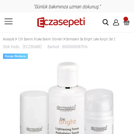
"Günlük bakımınıza uzman dokunuş."
Anasayfa
Cilt Bakımı
Leke Bakım Ürünleri
Dermoskin Be Bright Leke Karşıtı Set 2
Stok Kodu
(ECZ00466)
Barkod
:
9900000067514
Kargo Bedava