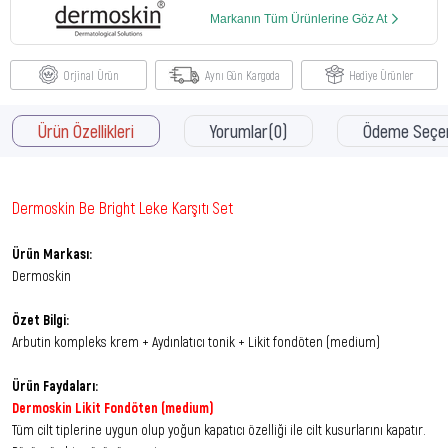
Markanın Tüm Ürünlerine Göz At
Orjinal Ürün
Aynı Gün Kargoda
Hediye Ürünler
Ürün Özellikleri
Yorumlar
(0)
Ödeme Seçen
Dermoskin Be Bright Leke Karşıtı Set
Ürün Markası:
Dermoskin
Özet Bilgi:
Arbutin kompleks krem + Aydınlatıcı tonik + Likit fondöten (medium)
Ürün Faydaları:
Dermoskin Likit Fondöten (medium)
Tüm cilt tiplerine uygun olup yoğun kapatıcı özelliği ile cilt kusurlarını kapatır.